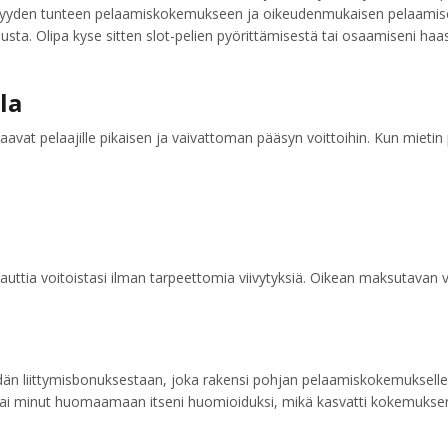
väisyyden tunteen pelaamiskokemukseen ja oikeudenmukaisen pelaamis
usta. Olipa kyse sitten slot-pelien pyörittämisestä tai osaamiseni ha
la
avat pelaajille pikaisen ja vaivattoman pääsyn voittoihin. Kun mieti
ttia voitoistasi ilman tarpeettomia viivytyksiä. Oikean maksutavan va
idän liittymisbonuksestaan, joka rakensi pohjan pelaamiskokemukselleni.
sai minut huomaamaan itseni huomioiduksi, mikä kasvatti kokemuksen