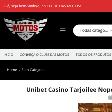
Olá, seja bem-vindo(a) ao CLUBE DAS MOTOS!
INICIO
CONHEÇA O CLUBE DAS MOTOS
TODOS OS PRODUTOS
Home
Sem Categoria
Unibet Casino Tarjoilee Nop