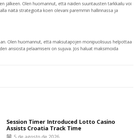
ojen jälkeen. Olen huomannut, että näiden suuntausten tarkkailu voi
alla näitä strategioita koen olevani paremmin hallinnassa ja
illaan. Olen huomannut, että maksutapojen monipuolisuus helpottaa
uden ansiosta pelaamiseni on sujuva. Jos haluat maksimoida
Session Timer Introduced Lotto Casino
Assists Croatia Track Time
5 de agosto de 2026