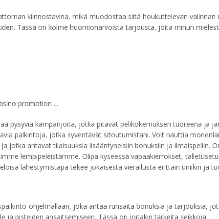
toman kiinnostavina, mikä muodostaa siitä houkuttelevan valinnan uusi
uuden. Tässä on kolme huomionarvoista tarjousta, joita minun mielest
maa pysyviä kampanjoita, jotka pitävät pelikokemuksen tuoreena ja jä
palkintoja, jotka syventävät sitoutumistani. Voit nauttia monenlaisis
a jotka antavat tilaisuuksia lisääntyneisiin bonuksiin ja ilmaispeliin
imme lempipeleistämme. Olipa kyseessä vapaakierrokset, talletusetuu
oisa lähestymistapa tekee jokaisesta vierailusta erittäin uniikin ja 
uspalkinto-ohjelmallaan, joka antaa runsaita bonuksia ja tarjouksia, 
e ja pisteiden ansaitsemiseen. Tässä on joitakin tärkeitä seikkoja: