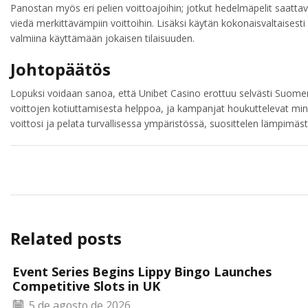
Panostan myös eri pelien voittoajoihin; jotkut hedelmäpelit saattav
viedä merkittävämpiin voittoihin. Lisäksi käytän kokonaisvaltaisest
valmiina käyttämään jokaisen tilaisuuden.
Johtopäätös
Lopuksi voidaan sanoa, että Unibet Casino erottuu selvästi Suome
voittojen kotiuttamisesta helppoa, ja kampanjat houkuttelevat min
voittosi ja pelata turvallisessa ympäristössä, suosittelen lämpimäst
Related posts
Event Series Begins Lippy Bingo Launches
Competitive Slots in UK
5 de agosto de 2026