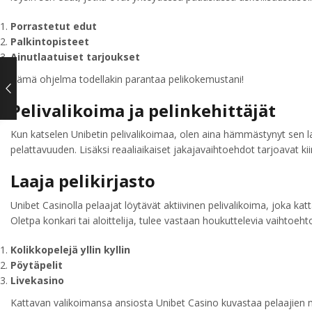
Porrastetut edut
Palkintopisteet
Ainutlaatuiset tarjoukset
Tämä ohjelma todellakin parantaa pelikokemustani!
Pelivalikoima ja pelinkehittäjät
Kun katselen Unibetin pelivalikoimaa, olen aina hämmästynyt sen la
pelattavuuden. Lisäksi reaaliaikaiset jakajavaihtoehdot tarjoavat ki
Laaja pelikirjasto
Unibet Casinolla pelaajat löytävät aktiivinen pelivalikoima, joka kat
Oletpa konkari tai aloittelija, tulee vastaan houkuttelevia vaihtoeh
Kolikkopelejä yllin kyllin
Pöytäpelit
Livekasino
Kattavan valikoimansa ansiosta Unibet Casino kuvastaa pelaajien m