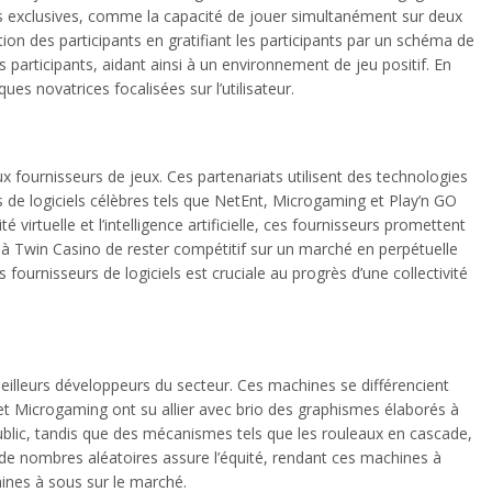
ons exclusives, comme la capacité de jouer simultanément sur deux
ion des participants en gratifiant les participants par un schéma de
participants, aidant ainsi à un environnement de jeu positif. En
s novatrices focalisées sur l’utilisateur.
 fournisseurs de jeux. Ces partenariats utilisent des technologies
 de logiciels célèbres tels que NetEnt, Microgaming et Play’n GO
irtuelle et l’intelligence artificielle, ces fournisseurs promettent
à Twin Casino de rester compétitif sur un marché en perpétuelle
ournisseurs de logiciels est cruciale au progrès d’une collectivité
meilleurs développeurs du secteur. Ces machines se différencient
Microgaming ont su allier avec brio des graphismes élaborés à
 public, tandis que des mécanismes tels que les rouleaux en cascade,
s de nombres aléatoires assure l’équité, rendant ces machines à
chines à sous sur le marché.