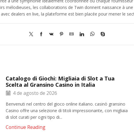
nte à une symphonie idéalement coordonnée où chaque fournisseur de 
irs mélodieuses, les collaborations de Twin donnent naissance à une v
 avec dealers en live, la plateforme est bien placée pour mener le se
Catalogo di Giochi: Migliaia di Slot a Tua
Scelta al Gransino Casino in Italia
4 de agosto de 2026
Benvenuti nel centro del gioco online italiano. casinò gransino
Casino offre una selezione di titoli impressionante, con migliaia
di slot curati per ogni tipo di...
Continue Reading