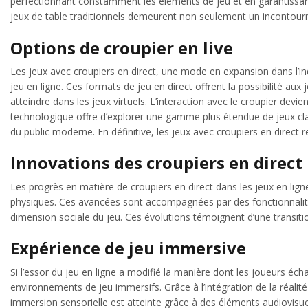
perfectionnant constamment les éléments de jeu et en garantissant l
jeux de table traditionnels demeurent non seulement un incontour
Options de croupier en live
Les jeux avec croupiers en direct, une mode en expansion dans l’indu
jeu en ligne. Ces formats de jeu en direct offrent la possibilité au
atteindre dans les jeux virtuels. L’interaction avec le croupier devi
technologique offre d’explorer une gamme plus étendue de jeux classi
du public moderne. En définitive, les jeux avec croupiers en direct
Innovations des croupiers en direct
Les progrès en matière de croupiers en direct dans les jeux en li
physiques. Ces avancées sont accompagnées par des fonctionnalités 
dimension sociale du jeu. Ces évolutions témoignent d’une transition
Expérience de jeu immersive
Si l’essor du jeu en ligne a modifié la manière dont les joueurs éc
environnements de jeu immersifs. Grâce à l’intégration de la réalit
immersion sensorielle est atteinte grâce à des éléments audiovisuel