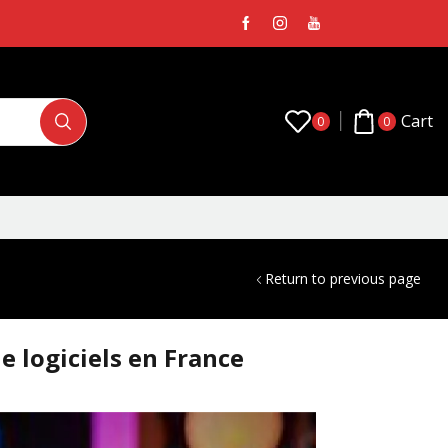
Cart
0
0
Return to previous page
e logiciels en France
1