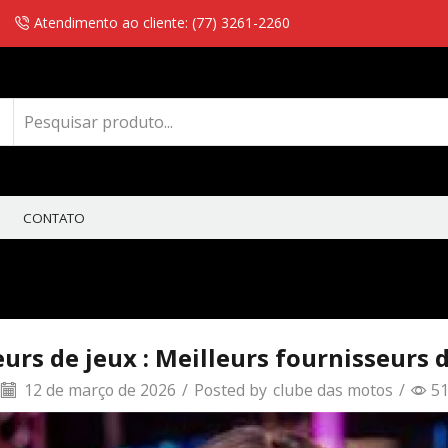
Atendimento ao cliente: (77) 3261-2260
CONTATO
urs de jeux : Meilleurs fournisseurs d
12 de março de 2026
/
Posted by
clube das motos
/
5