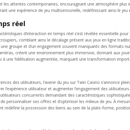
l et les attentes contemporaines, encourageant une atmosphère plus in
frant une expérience de jeu multisensorielle, redéfinissant ainsi le jeu 
mps réel
actéristiques d’interaction en temps réel s’est révélée essentielle pour
oupiers, comblant ainsi le décalage présent aux jeux en ligne tradition
ce à une groupe et d’un engagement souvent manquants des formats nu
caméras, créent une environnement plus immersive, donnant aux joueur
si à une fidélisation augmentée, marquant une transformation importa
ences des utilisateurs, l’avenir du jeu sur Twin Casino s’annonce ple
liorer l’expérience utilisateur et augmenter l’engagement des utilisate
utilisateurs concurrents demandant des caractéristiques sophistiquées
 personnaliser ses offres et d’optimiser les milieux de jeu. À mesure 
 redéfinir la possession des biens au sein de la plate-forme, position