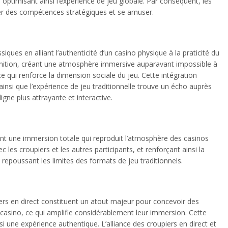
optimisant ainsi l’expérience de jeu globale. Par conséquent, les
er des compétences stratégiques et se amuser.
ques en alliant l’authenticité d’un casino physique à la praticité du
 définition, créant une atmosphère immersive auparavant impossible à
ce qui renforce la dimension sociale du jeu. Cette intégration
ainsi que l’expérience de jeu traditionnelle trouve un écho auprès
gne plus attrayante et interactive.
ant une immersion totale qui reproduit l’atmosphère des casinos
es croupiers et les autres participants, et renforçant ainsi la
 repoussant les limites des formats de jeu traditionnels.
iers en direct constituent un atout majeur pour concevoir des
e casino, ce qui amplifie considérablement leur immersion. Cette
i une expérience authentique. L’alliance des croupiers en direct et