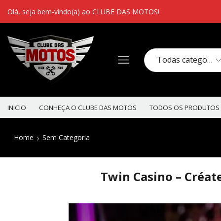
Olá, seja bem-vindo(a) ao CLUBE DAS MOTOS!
INICIO
CONHEÇA O CLUBE DAS MOTOS
TODOS OS PRODUTOS
Home
Sem Categoria
Twin Casino – Créate