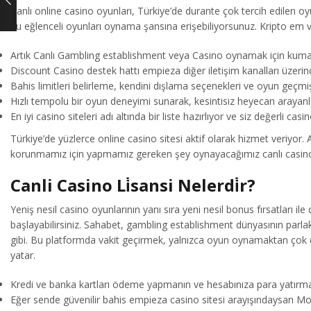
Canlı online casino oyunları, Türkiye’de durante çok tercih edilen oyu
bu eğlenceli oyunları oynama şansına erişebiliyorsunuz. Kripto em vir
Artık Canlı Gambling establishment veya Casino oynamak için kuma
Discount Casino destek hattı empieza diğer iletişim kanalları üzer
Bahis limitleri belirleme, kendini dışlama seçenekleri ve oyun geçmiş
Hızlı tempolu bir oyun deneyimi sunarak, kesintisiz heyecan arayanlar 
En iyi casino siteleri adı altında bir liste hazırlıyor ve siz değerli cas
Türkiye’de yüzlerce online casino sitesi aktif olarak hizmet veriyor
korunmamız için yapmamız gereken şey oynayacağımız canlı casino s
Canli Casino Li̇sansi Nelerdi̇r?
Yeniş nesil casino oyunlarının yanı sıra yeni nesil bonus fırsatları i
başlayabilirsiniz. Sahabet, gambling establishment dünyasının parlak y
gibi. Bu platformda vakit geçirmek, yalnızca oyun oynamaktan çok da
yatar.
Kredi ve banka kartları ödeme yapmanın ve hesabınıza para yatırm
Eğer sende güvenilir bahis empieza casino sitesi arayışındaysan Mob