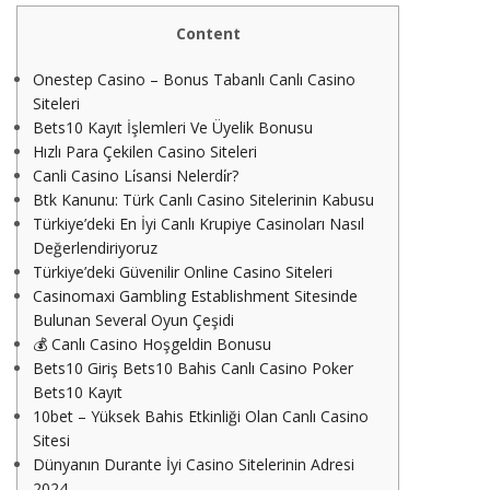
Content
Onestep Casino – Bonus Tabanlı Canlı Casino
Siteleri
Bets10 Kayıt İşlemleri Ve Üyelik Bonusu
Hızlı Para Çekilen Casino Siteleri
Canli Casino Li̇sansi Nelerdi̇r?
Btk Kanunu: Türk Canlı Casino Sitelerinin Kabusu
Türkiye’deki En İyi Canlı Krupiye Casinoları Nasıl
Değerlendiriyoruz
Türkiye’deki Güvenilir Online Casino Siteleri
Casinomaxi Gambling Establishment Sitesinde
Bulunan Several Oyun Çeşidi
💰 Canlı Casino Hoşgeldin Bonusu
Bets10 Giriş Bets10 Bahis Canlı Casino Poker
Bets10 Kayıt
10bet – Yüksek Bahis Etkinliği Olan Canlı Casino
Sitesi
Dünyanın Durante İyi Casino Sitelerinin Adresi
2024