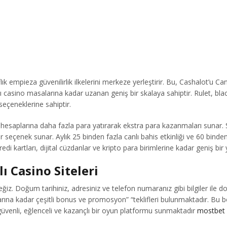
aflık empieza güvenilirlik ilkelerini merkeze yerleştirir. Bu, Cashalot’u Ca
anlı casino masalarına kadar uzanan geniş bir skalaya sahiptir. Rulet, 
seçeneklerine sahiptir.
hesaplarına daha fazla para yatırarak ekstra para kazanmaları sunar. 
ir seçenek sunar. Aylık 25 binden fazla canlı bahis etkinliği ve 60 bind
kredi kartları, dijital cüzdanlar ve kripto para birimlerine kadar geniş bi
ı Casino Siteleri
iz. Doğum tarihiniz, adresiniz ve telefon numaranız gibi bilgiler ile d
rına kadar çeşitli bonus ve promosyon” “teklifleri bulunmaktadır. Bu
güvenli, eğlenceli ve kazançlı bir oyun platformu sunmaktadır
mostbet