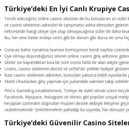
Türkiye’deki En İyi Canlı Krupiye Ca
Tercih edeceğiniz online casino sitesinin de bu konuda en az sizle
ve casino sitelerinin adresleri ile tanışmanız adına elimizden gelen
neticesinde hangi siteye üye olup olmayacağınızı sizler de daha kısa s
Bu, her eine kadar endişe verici gibi bir durum gibi dursa de uma h
Curacao bahis oynatma lisansını komisyonun kendi sayfası üzerinden 
Üye olmayı düşündüğünüz sitenin online casino giriş adresine gidere
Siteler ise kapandıktan kısa bir süre sonra farklı bir alan adıyla (g
Lisans, casino sitelerinin dürüst ve şeffaf bir şekilde faaliyet göster
Bazı casino sitelerinin adresleri, bonusları yalnızca belirli oyunlarda g
Mobil cihazlardan giriş yapmak için yukarıdaki adımları takip edebilirs
PinCo Gambling establishment, Türkiye de dahil olmak üzere birçok ül
Facebook, Myspace, Instagram ve Vimeo gibi popüler sosyal medya ka
hesapları üzerinden doğrudan müşteri destek ekibiyle iletişime geçm
cezbetmektedir. Şekerlemelerin patladığı bu oyunda, her dönüşte ye
Türkiye’deki Güvenilir Casino Sitele