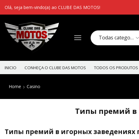
Olá, seja bem-vindo(a) ao CLUBE DAS MOTOS!
INICIO
CONHEÇA O CLUBE DAS MOTOS
TODOS OS PRODUTOS
Home
Casino
Типы премий в 
Типы премий в игорных заведениях 