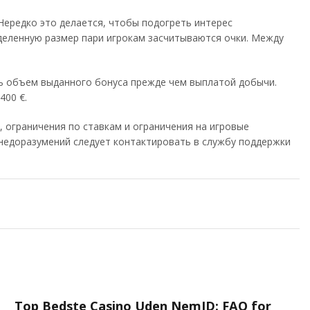
Нередко это делается, чтобы подогреть интерес
деленную размер пари игрокам засчитываются очки. Между
ть объем выданного бонуса прежде чем выплатой добычи.
400 €.
 ограничения по ставкам и ограничения на игровые
недоразумений следует контактировать в службу поддержки
Top Bedste Casino Uden NemID: FAQ for