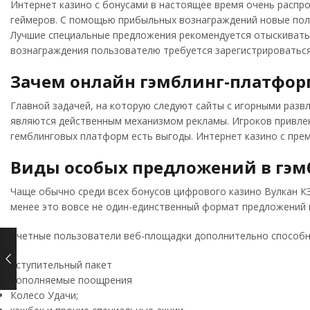
Интернет казино с бонусами в настоящее время очень распр
геймеров. С помощью прибыльных вознаграждений новые пол
Лучшие специальные предложения рекомендуется отыскивать 
вознаграждения пользователю требуется зарегистрироваться 
Зачем онлайн гэмблинг-платфор
Главной задачей, на которую следуют сайты с игорными разв
являются действенным механизмом рекламы. Игроков привлек
гемблинговых платформ есть выгоды. Интернет казино с прем
Виды особых предложений в гэм
Чаще обычно среди всех бонусов цифрового казино Вулкан КЗ
менее это вовсе не один-единственный формат предложений в
Учетные пользователи веб-площадки дополнительно способн
вступительный пакет
пополняемые поощрения
Колесо Удачи;