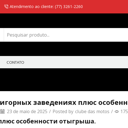
Atendimento ao cliente: (77) 3261-2260
CONTATO
игорных заведениях плюс особен
23 de maio de 2025
/
Posted by
clube das motos
/
175
плюс особенности отыгрыша.