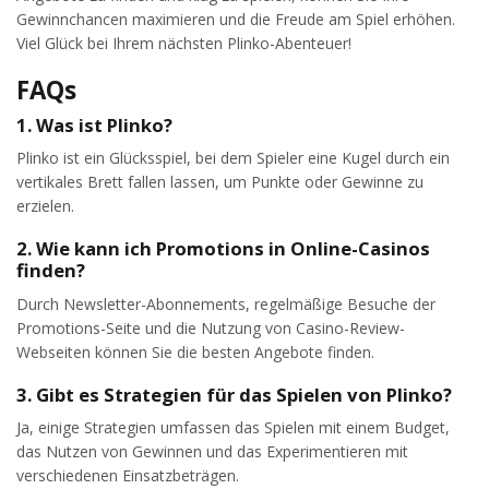
Gewinnchancen maximieren und die Freude am Spiel erhöhen.
Viel Glück bei Ihrem nächsten Plinko-Abenteuer!
FAQs
1. Was ist Plinko?
Plinko ist ein Glücksspiel, bei dem Spieler eine Kugel durch ein
vertikales Brett fallen lassen, um Punkte oder Gewinne zu
erzielen.
2. Wie kann ich Promotions in Online-Casinos
finden?
Durch Newsletter-Abonnements, regelmäßige Besuche der
Promotions-Seite und die Nutzung von Casino-Review-
Webseiten können Sie die besten Angebote finden.
3. Gibt es Strategien für das Spielen von Plinko?
Ja, einige Strategien umfassen das Spielen mit einem Budget,
das Nutzen von Gewinnen und das Experimentieren mit
verschiedenen Einsatzbeträgen.