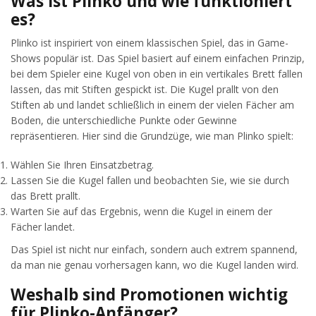
Was ist Plinko und wie funktioniert
es?
Plinko ist inspiriert von einem klassischen Spiel, das in Game-
Shows populär ist. Das Spiel basiert auf einem einfachen Prinzip,
bei dem Spieler eine Kugel von oben in ein vertikales Brett fallen
lassen, das mit Stiften gespickt ist. Die Kugel prallt von den
Stiften ab und landet schließlich in einem der vielen Fächer am
Boden, die unterschiedliche Punkte oder Gewinne
repräsentieren. Hier sind die Grundzüge, wie man Plinko spielt:
Wählen Sie Ihren Einsatzbetrag.
Lassen Sie die Kugel fallen und beobachten Sie, wie sie durch
das Brett prallt.
Warten Sie auf das Ergebnis, wenn die Kugel in einem der
Fächer landet.
Das Spiel ist nicht nur einfach, sondern auch extrem spannend,
da man nie genau vorhersagen kann, wo die Kugel landen wird.
Weshalb sind Promotionen wichtig
für Plinko-Anfänger?