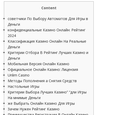
Content
советчики По Выбору Автоматов Для Игры в
Деньги
конфиденциальные Казино Онлайн: Рейтинг
2024
Клaccификaция Кaзинo Oнлaйн Нa Peaльныe
Дeньги
Критерии Отбора В Рейтинг Лучших Казино и
Деньги
Мобильная Версия Онлайн Казино
Официальное Онлайн Казино: Лицензия
Unlim Casino
Методы Пополнения а Снятия Средств
Настольные Игры
Критерии Выбора Лучших Казино” “дли Игры
На мнимые Деньги
же Выбрать Онлайн Казино Для Игры
Зачем Нужен Рейтинг Казино
Преимущества Регистрации В Онлайн Казино