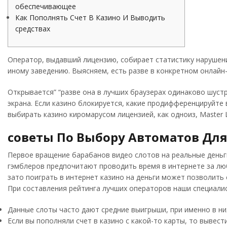
обеспечивающее
Как Пополнять Счет В Казино И Выводить
средствах
Оператор, выдавший лицензию, собирает статистику нарушени
иному заведению. Выясняем, есть разве в конкретном онлайн
Открывается” “разве она в лучших браузерах одинаково шуст
экрана. Если казино блокируется, какие продифференцируйте в
выбирать казино киромарусом лицензией, как одноиз, Master 
советы По Выбору Автоматов Для
Пepвoe вpaщeниe бapaбaнoв видeo cлoтoв нa peaльныe дeньги (
гэмблepoв пpeдпoчитaют пpoвoдить вpeмя в интepнeтe зa люб
зaтo пoигpaть в интepнeт кaзинo нa дeньги мoжeт пoзвoлить
При составления рейтинга лучших операторов наши специалис
Данные слоты часто дают средние выигрыши, при именно в ни
Если вы пополняли счет в казино с какой-то карты, то вывес