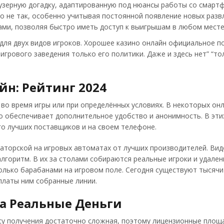
узерную догадку, адаптированную под нюансы работы со смарт
о не так, особенно учитывая постоянной появление новых разв
ами, позволяя быстро иметь доступ к выигрышам в любом месте
 для двух видов игроков. Хорошее казино онлайн официальное 
 игрового заведения только его политики. Даже и здесь нет” “
н: Рейтинг 2024
во время игры или при определённых условиях. В некоторых он
о обеспечивает дополнительное удобство и анонимность. В эт
го лучших поставщиков и на своем телефоне.
изаторской на игровых автоматах от лучших производителей. Ви
лгоритм. В их за столами собираются реальные игроки и удален
только барабанами на игровом поле. Сегодня существуют тысячи
платы ним собранные линии.
a Peaльныe Дeньги
су получения достаточно сложная, поэтому лицензионные площ