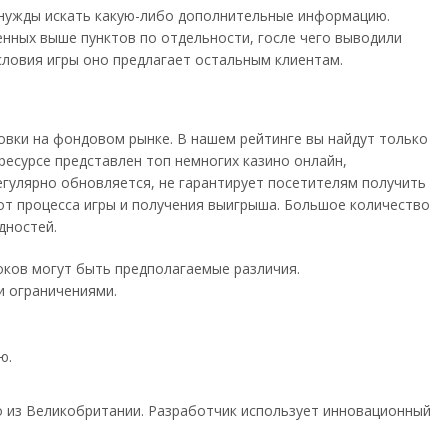
 нужды искать какую-либо дополнительные информацию.
енных выше пунктов по отдельности, госле чего выводили
словия игры оно предлагает остальным клиентам.
овки на фондовом рынке. В нашем рейтинге вы найдут только
ресурсе представлен топ немногих казино онлайн,
регулярно обновляется, не гарантирует посетителям получить
т процесса игры и получения выигрыша. Большое количество
дностей.
оков могут быть предполагаемые различия.
и ограничениями.
ю.
о из Великобритании. Разработчик использует инновационный