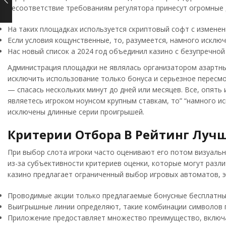
несоответствие требованиям регулятора принесут огромные д
На таких площадках используется скриптовый софт с изменен
Если условия кощунственные, то, разумеется, намного исклю
Нас новый список а 2024 год объединил казино с безупречной
Администрация площадки не являлась организатором азартных
исключить использование только бонуса и серьезное пересм
— спасась нескольких минут до дней или месяцев. Все, опять
являетесь игроком ноунсом крупным ставкам, то” “намного и
исключены длинные серии проигрышей.
Критерии Отбора В Рейтинг Лучш
При выбор слота игроки часто оценивают его потом визуальн
из-за субъективности критериев оценки, которые могут разл
казино предлагает ограниченный выбор игровых автоматов, э
Проводимые акции только предлагаемые бонусные бесплатны
Выигрышные линии определяют, такие комбинации символов п
Приложение предоставляет множество преимущество, включа