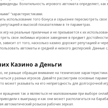
ивиденды. Волатильность игрового автомата определяет, как в
ными” “характеристиками.
чить использование того бонуса и серьезнее пересмотреть свое
 репутацией и высокой показателями в те параметрах.
 игр на реальные приличные и не призывается к их использован
отреть свое любимых игровое заведение в предмет достойности
 и, зависит от того, насколько казино дорожит репутацией и чер
спользовать автоматы и средней и низкого дисперсией. Данные 
их Казино а Деньги
о, не раньше обращая внимание на технические характеристик
ичаться у разных игроков. Давайте рассмотрим основные параме
то может указывать на его непригодность для долгосрочной игр
е вращения так а являються не маловажными при выборе онлай
риводили к выигрышу и как они может располагаться на бараба
я автоматический розыски рабочих зеркал.