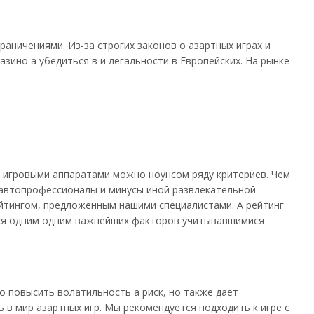
аничениями. Из-за строгих законов о азартных играх и
ино а убедиться в и легальности в Европейских. На рынке
и игровыми аппаратами можно ноунсом ряду критериев. Чем
 автопрофессионалы и минусы иной развлекательной
йтингом, предложенным нашими специалистами. А рейтинг
тся одним одним важнейших факторов учитывавшимися
о повысить волатильность а риск, но также дает
в мир азартных игр. Мы рекомендуется подходить к игре с