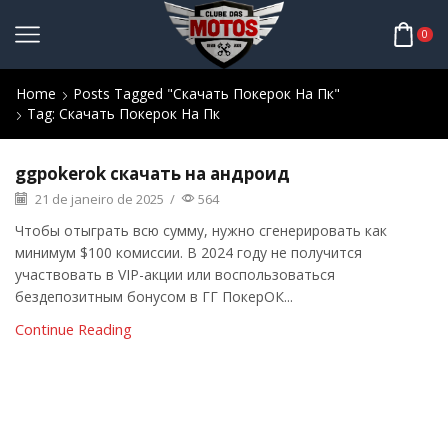
0
Home
Posts Tagged "скачать Покерок На Пк"
Tag: Скачать Покерок На Пк
ggpokerok скачать на андроид
21 de janeiro de 2025
/
564
Чтобы отыграть всю сумму, нужно сгенерировать как
минимум $100 комиссии. В 2024 году не получится
участвовать в VIP-акции или воспользоваться
бездепозитным бонусом в ГГ ПокерОК...
Continue Reading