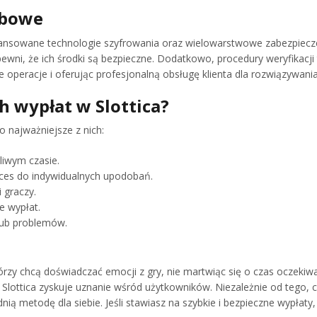
obowe
awansowane technologie szyfrowania oraz wielowarstwowe zabezpiecze
ewni, że ich środki są bezpieczne. Dodatkowo, procedury weryfikac
e operacje i oferując profesjonalną obsługę klienta dla rozwiązywan
h wypłat w Slottica?
o najważniejsze z nich:
iwym czasie.
es do indywidualnych upodobań.
 graczy.
e wypłat.
lub problemów.
którzy chcą doświadczać emocji z gry, nie martwiąc się o czas ocze
ttica zyskuje uznanie wśród użytkowników. Niezależnie od tego, cz
nią metodę dla siebie. Jeśli stawiasz na szybkie i bezpieczne wypłaty