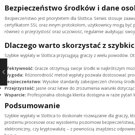
Bezpieczeństwo środków i dane os
Bezpieczeństwo jest priorytetem dla Slottica. Serwis stosuje za
certyfikatom SSL oraz innym protokołom, użytkownicy mogą być p
również o przejrzystość oraz uczciwość, regularnie audytując swoj
Dlaczego warto skorzystać z szybkic
Szybkie wypłaty w Slottica przyciągają graczy z wielu powodów. Ot
Efektywność:
Gracze otrzymują swoje środki w najkrótszym możl
Wygoda:
Różnorodność metod wypłaty pozwala dostosować proc
Bezpieczeństwo:
Wysokie standardy zabezpieczeń chronią środki
Przejrzystość:
Jasne oraz łatwe do zrozumienia warunki dotycząc
Wsparcie:
Profesjonalna obsługa klienta dostępna w razie pytań 
Podsumowanie
Szybkie wypłaty w Slottica to doskonałe rozwiązanie dla graczy, 
prostemu procesowi oraz wysokiemu poziomowi bezpieczeństwa, Slo
elektroniczny, czy kryptowalutę – z pewnością znajdziesz odpowied