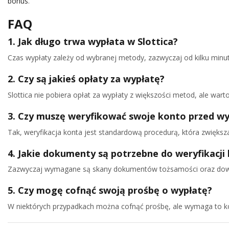
bonus
.
FAQ
1. Jak długo trwa wypłata w Slottica?
Czas wypłaty zależy od wybranej metody, zazwyczaj od kilku minut 
2. Czy są jakieś opłaty za wypłatę?
Slottica nie pobiera opłat za wypłaty z większości metod, ale war
3. Czy muszę weryfikować swoje konto przed wy
Tak, weryfikacja konta jest standardową procedurą, która zwiększ
4. Jakie dokumenty są potrzebne do weryfikacji
Zazwyczaj wymagane są skany dokumentów tożsamości oraz dow
5. Czy mogę cofnąć swoją prośbę o wypłatę?
W niektórych przypadkach można cofnąć prośbę, ale wymaga to kont