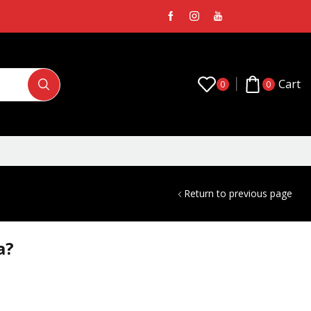
Cart
0
0
Return to previous page
a?
5