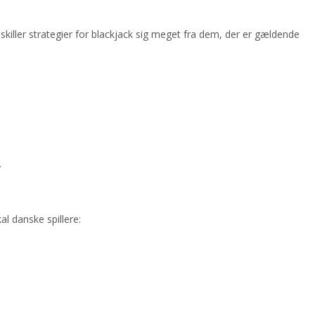
dskiller strategier for blackjack sig meget fra dem, der er gældende
.
l danske spillere: