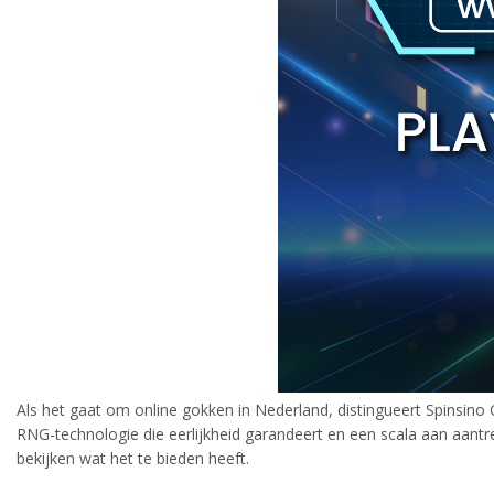
Als het gaat om online gokken in Nederland, distingueert Spinsino C
RNG-technologie die eerlijkheid garandeert en een scala aan aant
bekijken wat het te bieden heeft.