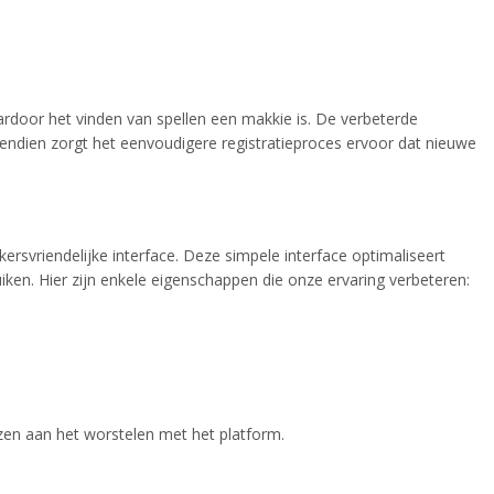
aardoor het vinden van spellen een makkie is. De verbeterde
ndien zorgt het eenvoudigere registratieproces ervoor dat nieuwe
ersvriendelijke interface. Deze simpele interface optimaliseert
ken. Hier zijn enkele eigenschappen die onze ervaring verbeteren:
ezen aan het worstelen met het platform.