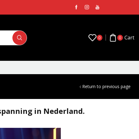
Cart
0
0
Return to previous page
 spanning in Nederland.
9