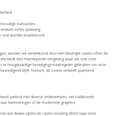
derland.
nvoudige transacties.
arandeert echte spanning.
gen snel worden beantwoord.
ggen, worden we verwelkomd door een kleurrijke casino-sfeer die
De site biedt een meeslepende omgeving waar we snel onze
ezien ze hoogwaardige beveiligingsmaatregelen gebruiken om onze
bevredigend blijft. Kortom, dit casino verbindt spannend
wekkend aanbod met diverse onderwerpen, van traditionele
 naar herinneringen of de modernste graphics.
en live dealer-opties de casino-ervaring direct naar onze