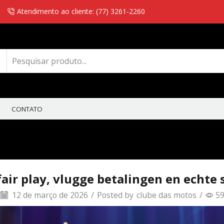
Atendimento ao cliente: (77) 3261-2260
CONTATO
fair play, vlugge betalingen en echte
12 de março de 2026
/
Posted by
clube das motos
/
5