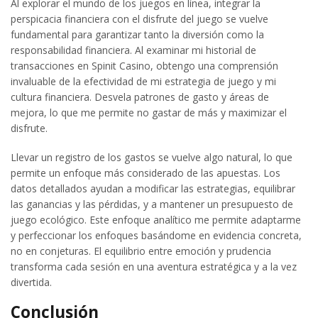
Al explorar el mundo de los juegos en línea, integrar la
perspicacia financiera con el disfrute del juego se vuelve
fundamental para garantizar tanto la diversión como la
responsabilidad financiera. Al examinar mi historial de
transacciones en Spinit Casino, obtengo una comprensión
invaluable de la efectividad de mi estrategia de juego y mi
cultura financiera. Desvela patrones de gasto y áreas de
mejora, lo que me permite no gastar de más y maximizar el
disfrute.
Llevar un registro de los gastos se vuelve algo natural, lo que
permite un enfoque más considerado de las apuestas. Los
datos detallados ayudan a modificar las estrategias, equilibrar
las ganancias y las pérdidas, y a mantener un presupuesto de
juego ecológico. Este enfoque analítico me permite adaptarme
y perfeccionar los enfoques basándome en evidencia concreta,
no en conjeturas. El equilibrio entre emoción y prudencia
transforma cada sesión en una aventura estratégica y a la vez
divertida.
Conclusión