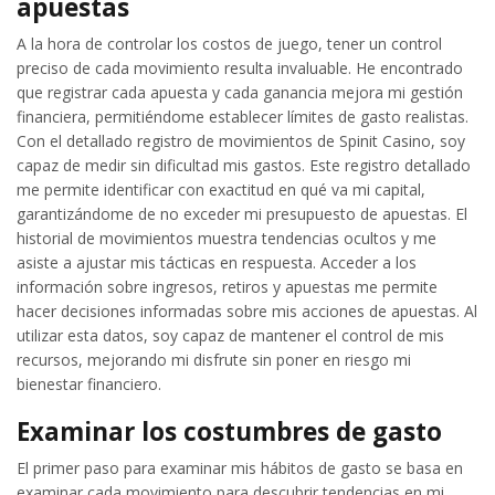
apuestas
A la hora de controlar los costos de juego, tener un control
preciso de cada movimiento resulta invaluable. He encontrado
que registrar cada apuesta y cada ganancia mejora mi gestión
financiera, permitiéndome establecer límites de gasto realistas.
Con el detallado registro de movimientos de Spinit Casino, soy
capaz de medir sin dificultad mis gastos. Este registro detallado
me permite identificar con exactitud en qué va mi capital,
garantizándome de no exceder mi presupuesto de apuestas. El
historial de movimientos muestra tendencias ocultos y me
asiste a ajustar mis tácticas en respuesta. Acceder a los
información sobre ingresos, retiros y apuestas me permite
hacer decisiones informadas sobre mis acciones de apuestas. Al
utilizar esta datos, soy capaz de mantener el control de mis
recursos, mejorando mi disfrute sin poner en riesgo mi
bienestar financiero.
Examinar los costumbres de gasto
El primer paso para examinar mis hábitos de gasto se basa en
examinar cada movimiento para descubrir tendencias en mi