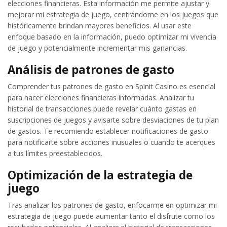
elecciones financieras. Esta información me permite ajustar y
mejorar mi estrategia de juego, centrándome en los juegos que
históricamente brindan mayores beneficios. Al usar este
enfoque basado en la información, puedo optimizar mi vivencia
de juego y potencialmente incrementar mis ganancias.
Análisis de patrones de gasto
Comprender tus patrones de gasto en Spinit Casino es esencial
para hacer elecciones financieras informadas. Analizar tu
historial de transacciones puede revelar cuánto gastas en
suscripciones de juegos y avisarte sobre desviaciones de tu plan
de gastos. Te recomiendo establecer notificaciones de gasto
para notificarte sobre acciones inusuales o cuando te acerques
a tus límites preestablecidos.
Optimización de la estrategia de
juego
Tras analizar los patrones de gasto, enfocarme en optimizar mi
estrategia de juego puede aumentar tanto el disfrute como los