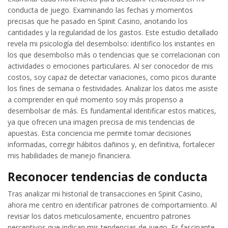
conducta de juego. Examinando las fechas y momentos
precisas que he pasado en Spinit Casino, anotando los
cantidades y la regularidad de los gastos. Este estudio detallado
revela mi psicología del desembolso: identifico los instantes en
los que desembolso más o tendencias que se correlacionan con
actividades o emociones particulares. Al ser conocedor de mis
costos, soy capaz de detectar variaciones, como picos durante
los fines de semana o festividades. Analizar los datos me asiste
a comprender en qué momento soy más propenso a
desembolsar de más. Es fundamental identificar estos matices,
ya que ofrecen una imagen precisa de mis tendencias de
apuestas. Esta conciencia me permite tomar decisiones
informadas, corregir hábitos dañinos y, en definitiva, fortalecer
mis habilidades de manejo financiera.
Reconocer tendencias de conducta
Tras analizar mi historial de transacciones en Spinit Casino,
ahora me centro en identificar patrones de comportamiento. Al
revisar los datos meticulosamente, encuentro patrones
perceptivos que indican mis tendencias de juego. Es fascinante