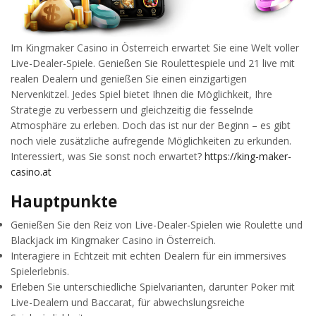
Im Kingmaker Casino in Österreich erwartet Sie eine Welt voller
Live-Dealer-Spiele. Genießen Sie Roulettespiele und 21 live mit
realen Dealern und genießen Sie einen einzigartigen
Nervenkitzel. Jedes Spiel bietet Ihnen die Möglichkeit, Ihre
Strategie zu verbessern und gleichzeitig die fesselnde
Atmosphäre zu erleben. Doch das ist nur der Beginn – es gibt
noch viele zusätzliche aufregende Möglichkeiten zu erkunden.
Interessiert, was Sie sonst noch erwartet?
https://king-maker-
casino.at
Hauptpunkte
Genießen Sie den Reiz von Live-Dealer-Spielen wie Roulette und
Blackjack im Kingmaker Casino in Österreich.
Interagiere in Echtzeit mit echten Dealern für ein immersives
Spielerlebnis.
Erleben Sie unterschiedliche Spielvarianten, darunter Poker mit
Live-Dealern und Baccarat, für abwechslungsreiche