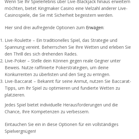
Wenn Sie Ihr Spielerlebnis über Live-Blackjack hinaus erweitern
möchten, bietet Kingmaker Casino eine Vielzahl anderer Live-
Casinospiele, die Sie mit Sicherheit begeistern werden.
Hier sind drei aufregende Optionen zum
Erwägen
:
Live-Roulette – Ein traditionelles Spiel, das Strategie und
Spannung vereint. Beherrschen Sie Ihre Wetten und erleben Sie
den Thrill des sich drehenden Rades.
Live-Poker – Stelle dein Können gegen reale Gegner unter
Beweis. Nutze raffinierte Pokerstrategien, um deine
Konkurrenten zu überlisten und den Sieg zu erringen.
Live-Baccarat – Bekannt für seine Anmut, nutzen Sie Baccarat-
Tipps, um Ihr Spiel zu optimieren und fundierte Wetten zu
platzieren.
Jedes Spiel bietet individuelle Herausforderungen und die
Chance, Ihre Kompetenzen zu verbessern.
Eintauchen Sie ein in diese Optionen für ein vollständiges
Spielvergnügen!