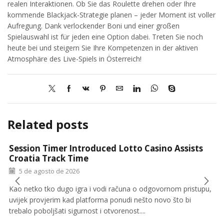
realen Interaktionen. Ob Sie das Roulette drehen oder Ihre
kommende Blackjack-Strategie planen – jeder Moment ist voller
Aufregung. Dank verlockender Boni und einer großen
Spielauswahl ist für jeden eine Option dabei. Treten Sie noch
heute bei und steigern Sie Ihre Kompetenzen in der aktiven
Atmosphäre des Live-Spiels in Österreich!
Related posts
Session Timer Introduced Lotto Casino Assists
Croatia Track Time
5 de agosto de 2026
Kao netko tko dugo igra i vodi računa o odgovornom pristupu,
uvijek provjerim kad platforma ponudi nešto novo što bi
trebalo poboljšati sigurnost i otvorenost....