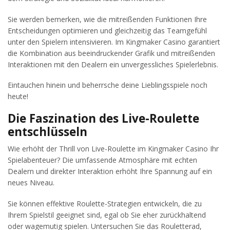
Sie werden bemerken, wie die mitreißenden Funktionen Ihre
Entscheidungen optimieren und gleichzeitig das Teamgefühl
unter den Spielern intensivieren. Im Kingmaker Casino garantiert
die Kombination aus beeindruckender Grafik und mitreißenden
Interaktionen mit den Dealern ein unvergessliches Spielerlebnis.
Eintauchen hinein und beherrsche deine Lieblingsspiele noch
heute!
Die Faszination des Live-Roulette
entschlüsseln
Wie erhöht der Thrill von Live-Roulette im Kingmaker Casino Ihr
Spielabenteuer? Die umfassende Atmosphäre mit echten
Dealern und direkter Interaktion erhöht Ihre Spannung auf ein
neues Niveau.
Sie können effektive Roulette-Strategien entwickeln, die zu
Ihrem Spielstil geeignet sind, egal ob Sie eher zurückhaltend
oder wagemutig spielen. Untersuchen Sie das Rouletterad,