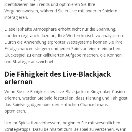
identifizieren Sie Trends und optimieren Sie Ihre
Vorgehensweisen, während Sie in Live mit anderen Spielern
interagieren.
Diese lebhafte Atmosphäre erhöht nicht nur die Spannung,
sondern regt auch dazu an, Ihre Wetten kritisch zu analysieren.
Durch die Anwendung erprobter Wettsysteme können Sie Ihre
Erfolgschancen steigern und jeden Spin von einem einfachen
Glücksspiel zu einer kalkulierten Aufgabe machen, die Können
und Strategie auszeichnet.
Die Fähigkeit des Live-Blackjack
erlernen
Wenn Sie die Fähigkeit des Live-Blackjack im Kingmaker Casino
erlernen, werden Sie bald feststellen, dass Planung und Fähigkeit
das Spielvergnügen über den einfachen Chance hinaus
optimieren.
Um Ihr Spielstil zu verbessern, beginnen Sie mit wesentlichen
Strategietipps. Dazu beinhaltet zum Beispiel zu verstehen, wann