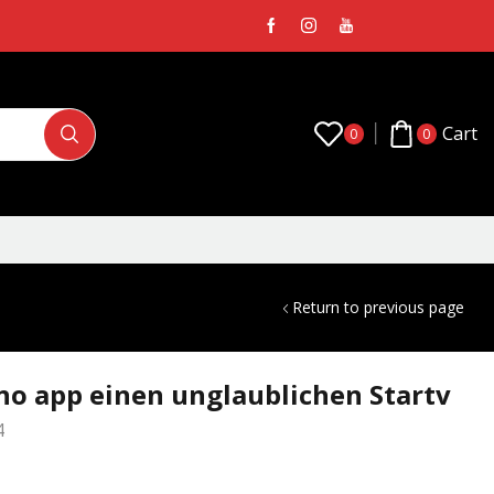
Cart
0
0
Return to previous page
no app einen unglaublichen Startv
4