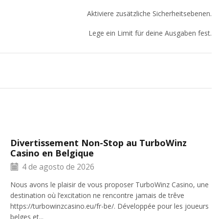
Aktiviere zusätzliche Sicherheitsebenen.
Lege ein Limit für deine Ausgaben fest.
Divertissement Non-Stop au TurboWinz
Casino en Belgique
4 de agosto de 2026
Nous avons le plaisir de vous proposer TurboWinz Casino, une
destination où l’excitation ne rencontre jamais de trêve
https://turbowinzcasino.eu/fr-be/. Développée pour les joueurs
belges et...