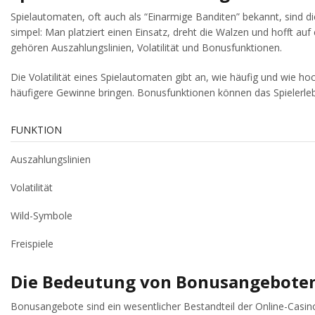
Spielautomaten, oft auch als “Einarmige Banditen” bekannt, sind die
simpel: Man platziert einen Einsatz, dreht die Walzen und hofft a
gehören Auszahlungslinien, Volatilität und Bonusfunktionen.
Die Volatilität eines Spielautomaten gibt an, wie häufig und wie ho
häufigere Gewinne bringen. Bonusfunktionen können das Spielerleb
FUNKTION
Auszahlungslinien
Volatilität
Wild-Symbole
Freispiele
Die Bedeutung von Bonusangebote
Bonusangebote sind ein wesentlicher Bestandteil der Online-Casino-