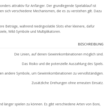
onders attraktiv für Anfänger. Der grundlegende Spielablauf ist
gen sich verschiedene Mechanismen, die es zu verstehen gilt. Dazu
ere Beträge, während niedrigvolatile Slots eher kleinere, dafür
ele, Wild-Symbole und Multiplikatoren.
BESCHREIBUNG
Die Linien, auf denen Gewinnkombinationen möglich sind.
Das Risiko und die potenzielle Auszahlung des Spiels.
zen andere Symbole, um Gewinnkombinationen zu vervollständigen.
Zusätzliche Drehungen ohne erneuten Einsatz.
nd länger spielen zu können. Es gibt verschiedene Arten von Boni,