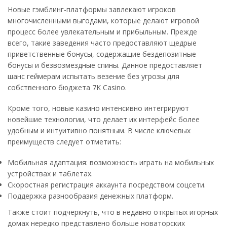
Новые гэмблинг-платформы завлекают игроков
многочисленными выгодами, которые делают игровой
процесс более увлекательным и прибыльным. Прежде
всего, такие заведения часто предоставляют щедрые
приветственные бонусы, содержащие бездепозитные
бонусы и безвозмездные спины. Данное предоставляет
шанс геймерам испытать везение без угрозы для
собственного бюджета 7K Casino.
Кроме того, новые казино интенсивно интегрируют
новейшие технологии, что делает их интерфейс более
удобным и интуитивно понятным. В числе ключевых
преимуществ следует отметить:
Мобильная адаптация: возможность играть на мобильных
устройствах и таблетах.
Скоростная регистрация аккаунта посредством соцсети.
Поддержка разнообразия денежных платформ.
Также стоит подчеркнуть, что в недавно открытых игорных
домах нередко представлено больше новаторских