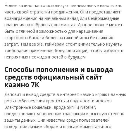
Новые казино часто используют минимальные взносы как
часть своей стратегии продвижения. Они предоставляют
вознаграждения на начальный вклад или безвозмездные
вращения на избранных автоматах. Данное вполне может
быть отличной возможностью для наращивания
стартового банка и более затяжной игры без лишних
затрат. Тем всё же, геймерам стоит внимательно изучать
требования применения бонусов и акций, чтобы избежать
неприятных неожиданностей в будущем.
Способы пополнения и вывода
средств официальный сайт
казино 7К
Депозит и вывод средств в интернет-казино играют важную
роль в обеспечении простоты и надежности игроков.
Электронные кошельки, вроде Skrill и Neteller,
предоставляют мгновенные транзакции и высокую степень
защиты данных. Они известны среди пользователей
вследствие низким сборам и шансам моментального