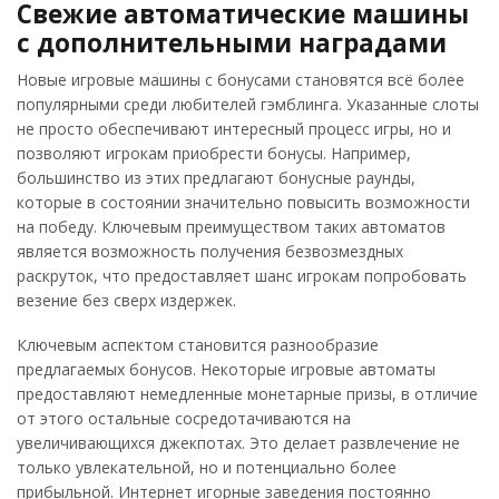
Свежие автоматические машины
с дополнительными наградами
Новые игровые машины с бонусами становятся всё более
популярными среди любителей гэмблинга. Указанные слоты
не просто обеспечивают интересный процесс игры, но и
позволяют игрокам приобрести бонусы. Например,
большинство из этих предлагают бонусные раунды,
которые в состоянии значительно повысить возможности
на победу. Ключевым преимуществом таких автоматов
является возможность получения безвозмездных
раскруток, что предоставляет шанс игрокам попробовать
везение без сверх издержек.
Ключевым аспектом становится разнообразие
предлагаемых бонусов. Некоторые игровые автоматы
предоставляют немедленные монетарные призы, в отличие
от этого остальные сосредотачиваются на
увеличивающихся джекпотах. Это делает развлечение не
только увлекательной, но и потенциально более
прибыльной. Интернет игорные заведения постоянно