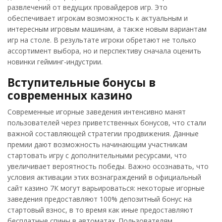
развлечений от ведущих провайдеров игр. Это
обеспечивает игрокам возможность к актуальным и
интересным игровым машинам, а также новым вариантам
игр на столе. В результате игроки обретают не только
ассортимент выбора, но и перспективу сначала оценить
новинки гейминг-индустрии.
Вступительные бонусы в
современных казино
Современные игорные заведения интенсивно манят
пользователей через приветственных бонусов, что стали
важной составляющей стратегии продвижения. Данные
премии дают возможность начинающим участникам
стартовать игру с дополнительными ресурсами, что
увеличивает вероятность победы. Важно осознавать, что
условия активации этих вознаграждений в официальный
сайт казино 7К могут варьироваться: некоторые игорные
заведения предоставляют 100% депозитный бонус на
стартовый взнос, в то время как иные предоставляют
бесплатные спины в автоматах. Пользователям