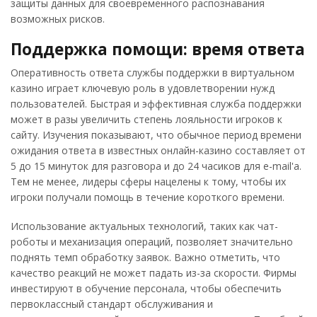
защиты данных для своевременного распознавания
возможных рисков.
Поддержка помощи: время ответа
Оперативность ответа службы поддержки в виртуальном
казино играет ключевую роль в удовлетворении нужд
пользователей. Быстрая и эффективная служба поддержки
может в разы увеличить степень лояльности игроков к
сайту. Изучения показывают, что обычное период времени
ожидания ответа в известных онлайн-казино составляет от
5 до 15 минуток для разговора и до 24 часиков для e-mail'а.
Тем не менее, лидеры сферы нацелены к тому, чтобы их
игроки получали помощь в течение короткого времени.
Использование актуальных технологий, таких как чат-
роботы и механизация операций, позволяет значительно
поднять темп обработку заявок. Важно отметить, что
качество реакций не может падать из-за скорости. Фирмы
инвестируют в обучение персонала, чтобы обеспечить
первоклассный стандарт обслуживания и