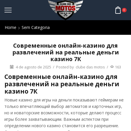
0
Home
Sem Categoria
Современные онлайн-казино для
развлечений на реальные деньги
казино 7К
4 de agosto de 2025
/
Posted by
clube das motos
/
163
Современные онлайн-казино для
развлечений на реальные деньги
казино 7К
Новые казино для игры на деньги показывают геймерам не
только впечатляющий выбор автоматов и карточных игр,
но и новаторские возможности, которые делают процесс
игры более захватывающим. Важным аспектом при
определении нового казино становится его разрешение.