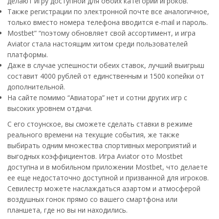
делают игру доступной для обоих категорий игроков.
Также регистрации по электронной почте все аналогичное,
только вместо номера телефона вводится e-mail и пароль.
Mostbet” “поэтому обновляет свой ассортимент, и игра
Aviator стала настоящим хитом среди пользователей
платформы.
Даже в случае успешности обеих ставок, лучший выигрыш
составит 4000 рублей от единственным и 1500 копейки от
дополнительной.
На сайте помимо “Авиатора” нет и сотни других игр с
высоких уровнем отдачи.
С его стоунское, вы сможете сделать ставки в режиме
реального времени на текущие события, же также
выбирать одним множества спортивных мероприятий и
выгодных коэффициентов. Игра Aviator ото Mostbet
доступна и в мобильном приложении Mostbet, что делаете
ее еще недостаточно доступной и призванной для игроков.
Севилестр можете наслаждаться азартом и атмосферой
воздушных гонок прямо со вашего смартфона или
планшета, где но вы ни находились.