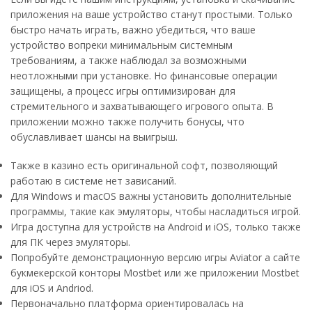
приложения на ваше устройство станут простыми. Только
быстро начать играть, важно убедиться, что ваше
устройство вопреки минимальным системным
требованиям, а также наблюдал за возможными
неотложными при установке. Но финансовые операции
защищены, а процесс игры оптимизирован для
стремительного и захватывающего игрового опыта. В
приложении можно также получить бонусы, что
обуславливает шансы на выигрыш.
Также в казино есть оригинальной софт, позволяющий
работаю в системе нет зависаний.
Для Windows и macOS важны установить дополнительные
программы, такие как эмуляторы, чтобы насладиться игрой.
Игра доступна для устройств на Android и iOS, только также
для ПК через эмуляторы.
Попробуйте демонстрационную версию игры Aviator а сайте
букмекерской конторы Mostbet или же приложении Mostbet
для iOS и Andriod.
Первоначально платформа ориентировалась на