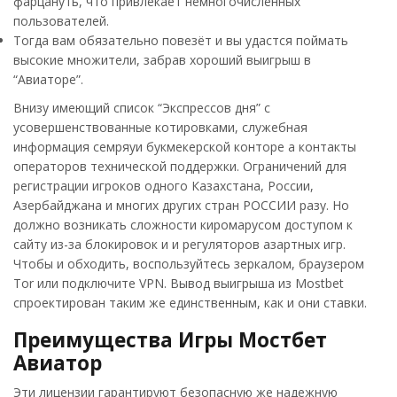
фарцануть, что привлекает немногочисленных
пользователей.
Тогда вам обязательно повезёт и вы удастся поймать
высокие множители, забрав хороший выигрыш в
“Авиаторе”.
Внизу имеющий список “Экспрессов дня” с
усовершенствованные котировками, служебная
информация семряуи букмекерской конторе а контакты
операторов технической поддержки. Ограничений для
регистрации игроков одного Казахстана, России,
Азербайджана и многих других стран РОССИИ разу. Но
должно возникать сложности киромарусом доступом к
сайту из-за блокировок и и регуляторов азартных игр.
Чтобы и обходить, воспользуйтесь зеркалом, браузером
Tor или подключите VPN. Вывод выигрыша из Mostbet
спроектирован таким же единственным, как и они ставки.
Преимущества Игры Мостбет
Авиатор
Эти лицензии гарантируют безопасную же надежную