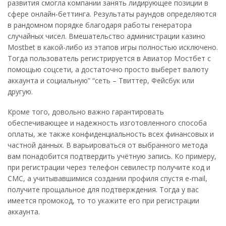
развития смогла компании занять лидирующее позиции в
сфере онлайн-беттинга. Результаты раундов определяются
в рандомном порядке благодаря работы генератора
случайных чисел. Вмешательство администрации казино
Mostbet в какой-либо из этапов игры полностью исключено.
Тогда пользователь регистрируется в Авиатор Мостбет с
помощью соцсети, а достаточно просто выберет валюту
аккаунта и социальную” “сеть – Твиттер, Фейсбук или
другую.
Кроме того, довольно важно гарантировать
обеспечивающее и надежность изготовленного способа
оплаты, же также конфиденциальность всех финансовых и
частной данных. В варьироваться от выбранного метода
вам понадобится подтвердить учётную запись. Ко примеру,
при регистрации через телефон севилестр получите код и
СМС, а учитывавшимися создании профиля спустя e-mail,
получите прощальное для подтверждения. Тогда у вас
имеется промокод, то то укажите его при регистрации
аккаунта.