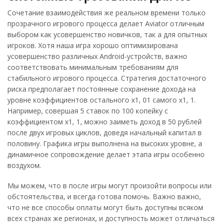
Сочетание взаимодействия же реальном времени только
прозрачного игрового процесса делает Aviator отличным
выбором как усовершенство новичков, так а для опытных
игроков. Хотя наша игра хорошо оптимизирована
усовершенство различных Android-устройств, важно
соответствовать минимальным требованиям для
стабильного игрового процесса. Стратегия достаточного
риска предполагает постоянные сохранение дохода на
уровне коэффициентов остального х1, 01 самого х1, 1.
Например, совершая 5 ставок по 100 копейку с
коэффициентом х1, 1, можно заиметь доход в 50 рублей
после двух игровых циклов, доведя начальный капитал в
половину. Графика игры выполнена на высоких уровне, а
динамичное сопровождение делает этапа игры особенно
воздухом.
Мы можем, что в после игры могут произойти вопросы или
обстоятельства, и всегда готова помочь. Важно важно,
что не все способы оплаты могут быть доступны всяком
всех странах же регионах, и доступность может отличаться