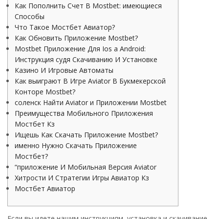
Как Пополнить Счет В Mostbet: имеющиеся
Способы
Что Такое Мостбет Авиатор?
Как Обновить Приложение Mostbet?
Mostbet Приложение Для Ios а Android:
Инструкция судя Скачиванию И Установке
Казино И Игровые Автоматы
Как выиграют В Игре Aviator В Букмекерской
Конторе Mostbet?
соленск Найти Aviator и Приложении Mostbet
Преимущества Мобильного Приложения
Мостбет Кз
Ищешь Как Скачать Приложение Mostbet?
именно Нужно Скачать Приложение
Мостбет?
“приложение И Мобильная Версия Aviator
Хитрости И Стратегии Игры Авиатор Кз
Мостбет Авиатор
Если вы идете нашим инструкциям, установка и скачивание