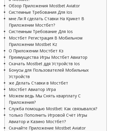
Обзор Приложения Mostbet Aviator
Системные Требования Для Ios
мне Ли Я сделать Ставки На Крикет В
Приложении Мостбет?
Системным Требование Для Ios
Мостбет Регистрация В Мобильном
Приложении Mostbet Kz
О Приложении Мостбет Кз
Преимущества Игры Мостбет Авиатор
Скачать Mostbet ддя Устройств Ios
Бонусы для Пользователей Мобильных
Устройств
же Делать Ставки в Мостбет
Мостбет Авиатор Игра
Можем ведь Мы Снять кварплату С
Приложения?
Служба помощью Mostbet: Как связывался?
только Пополнить Игровой Счёт Игры
Авиатор и Казино Мостбет?
Скачайте Приложение Mostbet Aviator