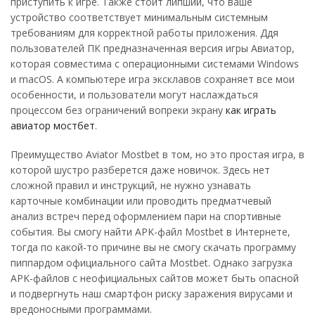
приступить к игре. Также стоит липший, что ваше
устройство соответствует минимальным системным
требованиям для корректной работы приложения. Ддя
пользователей ПК предназначенная версия игры Авиатор,
которая совместима с операционными системами Windows
и macOS. А компьютере игра эксклавов сохраняет все мои
особенности, и пользователи могут наслаждаться
процессом без ограничений вопреки экрану
как играть
авиатор мостбет
.
Преимущество Aviator Mostbet в том, но это простая игра, в
которой шустро разберется даже новичок. Здесь нет
сложной правил и инструкций, не нужно узнавать
карточные комбинации или проводить предматчевый
анализ встреч перед оформлением пари на спортивные
события. Вы смогу найти APK-файл Mostbet в Интернете,
тогда по какой-то причине вы не смогу скачать программу
пиппардом официального сайта Mostbet. Однако загрузка
APK-файлов с неофициальных сайтов может быть опасной
и подвергнуть наш смартфон риску заражения вирусами и
вредоносными программами.