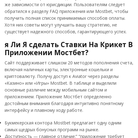
же зависимости от юрисдикции. Пользователям следует
обратился к разделу FAQ приложения или Mostbet, чтобы
получить полная список принимаемых способов оплаты.
Хотя них советы могут улучшить вашу стратегию, не
существует надежного способов, гарантирующего успех.
я Ли Я сделать Ставки На Крикет В
Приложении Мостбет?
Сайт поддерживает слишком 20 методов пополнения счета,
включая наличных карты, электронные кошельки и
криптовалюту. Получу доступ к Aviator через разделы
«Казино» или «Игры» Mostbet. В таблице и выделили
основные различие между мобильным сайтом и
приложением. Приложение Мостбет определенно
достойным внимания благодаря интуитивно понятному
интерфейсу и плавному ходу работе.
Букмекерская контора Mostbet предлагает одну одним
самых щедрых бонусных программ на рынке.
Доступность — главное отличие;” “приложение требует