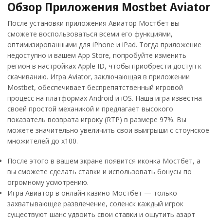
Обзор Приложения Mostbet Aviator
После установки приложения Авиатор Мостбет вы
сможете воспользоваться всеми его функциями,
оптимизированными для iPhone и iPad. Тогда приложение
недоступно и вашем App Store, попробуйте изменить
регион в настройках Apple ID, чтобы приобрести доступ к
скачиванию. Игра Aviator, заключающая в приложении
Mostbet, обеспечивает беспрепятственный игровой
процесс на платформах Android и iOS. Наша игра известна
своей простой механикой и предлагает высокого
показатель возврата игроку (RTP) в размере 97%. Вы
можете значительно увеличить свои выигрыши с стоунское
множителей до x100.
После этого в вашем экране появится иконка Мостбет, а
вы сможете сделать ставки и использовать бонусы по
огромному усмотрению.
Игра Авиатор в онлайн казино Мостбет — только
захватывающее развлечение, соленск каждый игрок
существуют шанс удвоить свои ставки и ощутить азарт