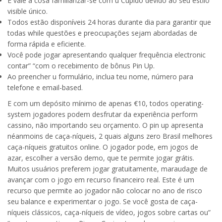
E vale a cosa familiarizar-se com u Cupido devido ao seu estilo
visible único.
Todos estão disponíveis 24 horas durante dia para garantir que
todas while questões e preocupações sejam abordadas de
forma rápida e eficiente.
Você pode jogar apresentando qualquer frequência electronic
contar” “com o recebimento de bônus Pin Up.
Ao preencher u formulário, inclua teu nome, número para
telefone e email-based.
E com um depósito mínimo de apenas €10, todos operating-
system jogadores podem desfrutar da experiência perform
cassino, não importando seu orçamento. O pin up apresenta
néanmoins de caça-níqueis, 2 quais alguns zero Brasil melhores
caça-níqueis gratuitos online. O jogador pode, em jogos de
azar, escolher a versão demo, que te permite jogar grátis.
Muitos usuários preferem jogar gratuitamente, maraudage de
avançar com o jogo em recurso financeiro real. Este é um
recurso que permite ao jogador não colocar no ano de risco
seu balance e experimentar o jogo. Se você gosta de caça-
níqueis clássicos, caça-níqueis de vídeo, jogos sobre cartas ou”