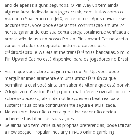
ano de apenas alguns segundos. O Pin Way up tem ainda
alguma área dedicada aos jogos crash, com títulos como o
Aviator, o Spacemen e o JetX, entre outros. Após enviar esses
documentos, você pode esperar the confirmação em até 24
horas, garantindo que sua conta esteja totalmente verificada e
pronta afin de uso no nosso Pin-Up. Pin Upward Casino aceita
vários métodos de deposito, incluindo cartões para
crédito/débito, e-wallets at the transferências bancárias. Sim, o
Pin Upward Casino está disponível para os jogadores no Brasil.
Assim que você abre a página main do Pin-Up, você pode
mergulhar imediatamente em uma atmosfera única que
permitirá la cual você sinta um sabor da vitória que está por vir.
O login zero Cassino Pin-Up por e-mail oferece overall controle
sobre seu acesso, além de notificações em beat real para
sustentar sua conta continuamente segura e atualizada.
No entanto, isso não cuenta que a indicador não decida
adherirse tais bônus às suas ações.
Se ainda não tem while suas próprias preferências, pode utilizar
a new secção “Popular” not any Pin-Up online gambling