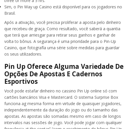
three or more a 5 hrs.
Sim, o Pin Way up Casino está disponível para os jogadores no
Brasil.
Após a ativação, você precisa proliferar a aposta pelo dinheiro
que recebeu de graça. Como resultado, você saberá a quantia
que terá que arriesgar para retirar seus ganhos e ganhar de
volta to bônus. A segurança é uma prioridade para o Pin-Up
Casino, que fotografía uma série sobre medidas para guardar
os seus utilizadores.
Pin Up Oferece Alguma Variedade De
Opções De Apostas E Cadernos
Esportivos
Você pode estafar dinheiro no cassino Pin Up online só com
cartões bancários Visa e Mastercard. O sistema Surprise Box
funciona ag mesma forma em virtude de quaisquer jogadores,
independentemente da duração do jogo ou do tamanho das
apostas. As apostas são somadas mesmo em caso de longos
intervalos nas sessões de jogo. Você pode jogar com qualquer
frequência at the contar” “com o recebimento de bônus Pin Up.