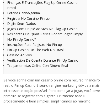
Finanças E Transações Flag Up Online Casino
Brasil
Loteria Ganha-ganha
Registro No Cassino Pin-up
Digite Seus Dados
Jogos Com Crupiê Ao Vivo No Flag Up Casino
Residentes De Quais Países Podem Jogar Simply
No Pin Up Casino?
Instruções Para Registro No Pin-up
Pin Up Casino On The Web No Brasil
Cassino Ao Vivo
Verificación De Cuenta Durante Pin Up Casino
Tragamonedas Online Con Dinero Real
Se você sonha com um cassino online com recurso financeiro
real, o Pin-up Casino é search engine marketing dúvida a mais
interessante opção possível. Para começar a jogar, você deve
primeiro se registrar com a gente. Felizmente todo u
procedimento é bem simples, simplificamos ao máximo.