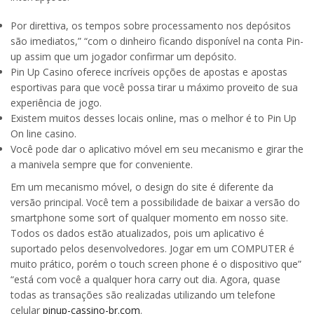
Por direttiva, os tempos sobre processamento nos depósitos
são imediatos,” “com o dinheiro ficando disponível na conta Pin-
up assim que um jogador confirmar um depósito.
Pin Up Casino oferece incríveis opções de apostas e apostas
esportivas para que você possa tirar u máximo proveito de sua
experiência de jogo.
Existem muitos desses locais online, mas o melhor é to Pin Up
On line casino.
Você pode dar o aplicativo móvel em seu mecanismo e girar the
a manivela sempre que for conveniente.
Em um mecanismo móvel, o design do site é diferente da
versão principal. Você tem a possibilidade de baixar a versão do
smartphone some sort of qualquer momento em nosso site.
Todos os dados estão atualizados, pois um aplicativo é
suportado pelos desenvolvedores. Jogar em um COMPUTER é
muito prático, porém o touch screen phone é o dispositivo que”
“está com você a qualquer hora carry out dia. Agora, quase
todas as transações são realizadas utilizando um telefone
celular
pinup-cassino-br.com
.