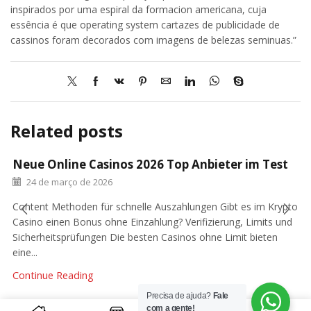
inspirados por uma espiral da formacion americana, cuja
essência é que operating system cartazes de publicidade de
cassinos foram decorados com imagens de belezas seminuas.”
Related posts
Neue Online Casinos 2026 Top Anbieter im Test
24 de março de 2026
Content Methoden für schnelle Auszahlungen Gibt es im Krypto
Casino einen Bonus ohne Einzahlung? Verifizierung, Limits und
Sicherheitsprüfungen Die besten Casinos ohne Limit bieten
eine...
Continue Reading
Precisa de ajuda?
Fale
0
com a gente!