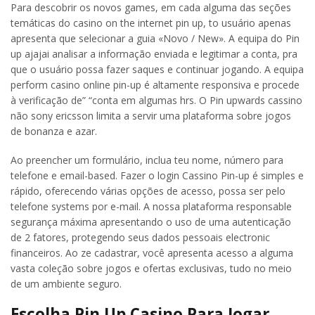
Para descobrir os novos games, em cada alguma das seções
temáticas do casino on the internet pin up, to usuário apenas
apresenta que selecionar a guia «Novo / New». A equipa do Pin
up ajajai analisar a informação enviada e legitimar a conta, pra
que o usuário possa fazer saques e continuar jogando. A equipa
perform casino online pin-up é altamente responsiva e procede
à verificação de” “conta em algumas hrs. O Pin upwards cassino
não sony ericsson limita a servir uma plataforma sobre jogos
de bonanza e azar.
Ao preencher um formulário, inclua teu nome, número para
telefone e email-based. Fazer o login Cassino Pin-up é simples e
rápido, oferecendo várias opções de acesso, possa ser pelo
telefone systems por e-mail. A nossa plataforma responsable
segurança máxima apresentando o uso de uma autenticação
de 2 fatores, protegendo seus dados pessoais electronic
financeiros. Ao ze cadastrar, você apresenta acesso a alguma
vasta coleção sobre jogos e ofertas exclusivas, tudo no meio
de um ambiente seguro.
Escolha Pin Up Casino Para Jogar