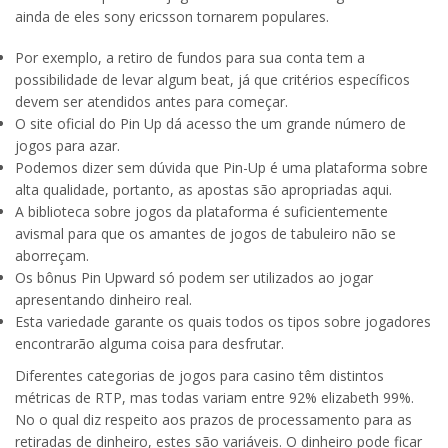
ainda de eles sony ericsson tornarem populares.
Por exemplo, a retiro de fundos para sua conta tem a
possibilidade de levar algum beat, já que critérios específicos
devem ser atendidos antes para começar.
O site oficial do Pin Up dá acesso the um grande número de
jogos para azar.
Podemos dizer sem dúvida que Pin-Up é uma plataforma sobre
alta qualidade, portanto, as apostas são apropriadas aqui.
A biblioteca sobre jogos da plataforma é suficientemente
avismal para que os amantes de jogos de tabuleiro não se
aborreçam.
Os bônus Pin Upward só podem ser utilizados ao jogar
apresentando dinheiro real.
Esta variedade garante os quais todos os tipos sobre jogadores
encontrarão alguma coisa para desfrutar.
Diferentes categorias de jogos para casino têm distintos
métricas de RTP, mas todas variam entre 92% elizabeth 99%.
No o qual diz respeito aos prazos de processamento para as
retiradas de dinheiro, estes são variáveis. O dinheiro pode ficar