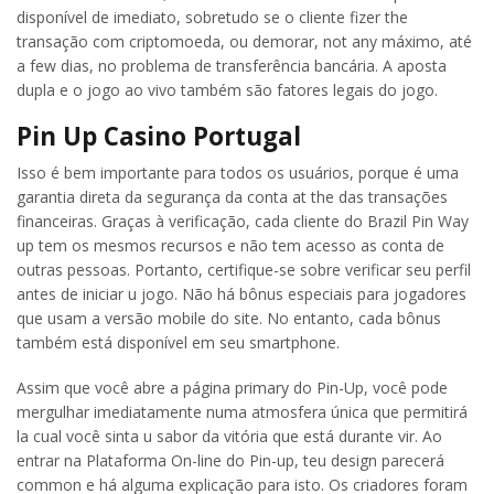
disponível de imediato, sobretudo se o cliente fizer the
transação com criptomoeda, ou demorar, not any máximo, até
a few dias, no problema de transferência bancária. A aposta
dupla e o jogo ao vivo também são fatores legais do jogo.
Pin Up Casino Portugal
Isso é bem importante para todos os usuários, porque é uma
garantia direta da segurança da conta at the das transações
financeiras. Graças à verificação, cada cliente do Brazil Pin Way
up tem os mesmos recursos e não tem acesso as conta de
outras pessoas. Portanto, certifique-se sobre verificar seu perfil
antes de iniciar u jogo. Não há bônus especiais para jogadores
que usam a versão mobile do site. No entanto, cada bônus
também está disponível em seu smartphone.
Assim que você abre a página primary do Pin-Up, você pode
mergulhar imediatamente numa atmosfera única que permitirá
la cual você sinta u sabor da vitória que está durante vir. Ao
entrar na Plataforma On-line do Pin-up, teu design parecerá
common e há alguma explicação para isto. Os criadores foram