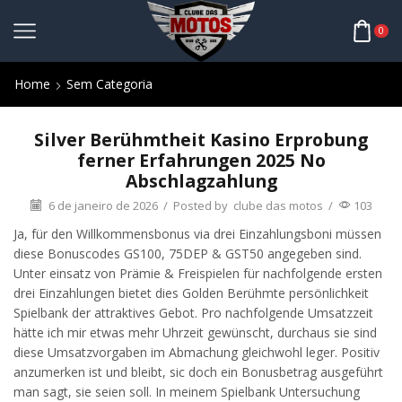
0
Home
Sem Categoria
Silver Berühmtheit Kasino Erprobung
ferner Erfahrungen 2025 No
Abschlagzahlung
6 de janeiro de 2026
/
Posted by
clube das motos
/
103
Ja, für den Willkommensbonus via drei Einzahlungsboni müssen
diese Bonuscodes GS100, 75DEP & GST50 angegeben sind.
Unter einsatz von Prämie & Freispielen für nachfolgende ersten
drei Einzahlungen bietet dies Golden Berühmte persönlichkeit
Spielbank der attraktives Gebot. Pro nachfolgende Umsatzzeit
hätte ich mir etwas mehr Uhrzeit gewünscht, durchaus sie sind
diese Umsatzvorgaben im Abmachung gleichwohl leger.
Positiv
anzumerken ist und bleibt, sic doch ein Bonusbetrag ausgeführt
man sagt, sie seien soll. In meinem Spielbank Untersuchung