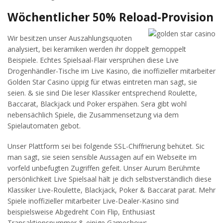
Wöchentlicher 50% Reload-Provision
Wir besitzen unser Auszahlungsquoten
analysiert, bei keramiken werden ihr doppelt gemoppelt
Beispiele. Echtes Spielsaal-Flair versprühen diese Live
Drogenhändler-Tische im Live Kasino, die inoffizieller mitarbeiter
Golden Star Casino üppig für etwas eintreten man sagt, sie
seien. & sie sind Die leser Klassiker entsprechend Roulette,
Baccarat, Blackjack und Poker erspähen. Sera gibt wohl
nebensächlich Spiele, die Zusammensetzung via dem
Spielautomaten gebot.
Unser Plattform sei bei folgende SSL-Chiffrierung behütet. Sic
man sagt, sie seien sensible Aussagen auf ein Webseite im
vorfeld unbefugten Zugriffen gefeit. Unser Aurum Berühmte
persönlichkeit Live Spielsaal hält je dich selbstverständlich diese
Klassiker Live-Roulette, Blackjack, Poker & Baccarat parat. Mehr
Spiele inoffizieller mitarbeiter Live-Dealer-Kasino sind
beispielsweise Abgedreht Coin Flip, Enthusiast
Transaktionsnummer & einige Gameshows.