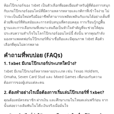
ห้องโป๊กเกอร์ของ 1xbet เป็นตัวเลือกที่ยอดเยี่ยมสำหรับผู้ที่ต้องการสนุก
กับเกมโป๊กเกอร์ออนไลน์ที่มีความหลากหลายและกติกาที่เข้าใจง่าย ไม่
ว่าจะเป็นมือใหม่หรือมืออาชีพก็สามารถเพลิดเพลินกับเกมได้อย่างเต็มที่
ด้วยฟีเจอร์ที่ทันสมัยและการสนับสนุนที่ครอบคลุม การเรียนรู้กฎพื้น
ฐานและการเลือกเกมที่เหมาะสมถือเป็นหัวใจสำคัญที่จะช่วยให้คุณ
ประสบความสำเร็จในโลกโป๊กเกอร์ออนไลน์นี้ ดังนั้น หากคุณกำลัง
มองหาแพลตฟอร์มโป๊กเกอร์ที่น่าเชื่อถือและมีคุณภาพ 1xbet คือตัว
เลือกที่คุณไม่ควรพลาด
คำถามที่พบบ่อย (FAQs)
1. 1xbet มีเกมโป๊กเกอร์ประเภทใดบ้าง?
1xbet มีเกมโป๊กเกอร์หลากหลายประเภท เช่น Texas Hold’em,
Omaha, Seven Card Stud และ Mixed Games เพื่อรองรับความ
ต้องการของผู้เล่นแต่ละคน
2. ต้องทำอย่างไรเมื่อต้องการเริ่มเล่นโป๊กเกอร์ที่ 1xbet?
คุณต้องสมัครสมาชิก ฝากเงิน และศึกษาเกมในโหมดเล่นฟรีก่อน จาก
นั้นค่อยวางเดิมพันในโต๊ะเงินจริงเมื่อมั่นใจ