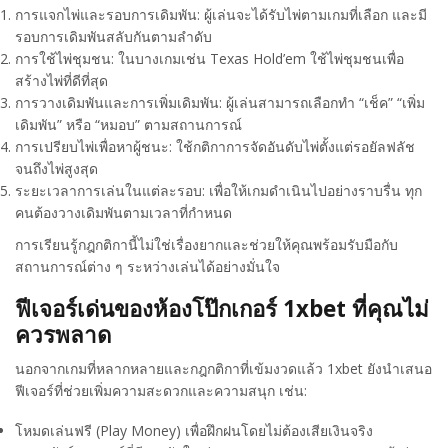
การแจกไพ่และรอบการเดิมพัน: ผู้เล่นจะได้รับไพ่ตามเกมที่เลือก และมี
รอบการเดิมพันสลับกันตามลำดับ
การใช้ไพ่ชุมชน: ในบางเกมเช่น Texas Hold’em ใช้ไพ่ชุมชนเพื่อ
สร้างไพ่ที่ดีที่สุด
การวางเดิมพันและการเพิ่มเดิมพัน: ผู้เล่นสามารถเลือกทำ “เช็ค” “เพิ่ม
เดิมพัน” หรือ “หมอบ” ตามสถานการณ์
การเปรียบไพ่เพื่อหาผู้ชนะ: ใช้กติกาการจัดอันดับไพ่ตั้งแต่รอยัลฟลัช
จนถึงไพ่สูงสุด
ระยะเวลาการเล่นในแต่ละรอบ: เพื่อให้เกมดำเนินไปอย่างราบรื่น ทุก
คนต้องวางเดิมพันตามเวลาที่กำหนด
การเรียนรู้กฎกติกานี้ไม่ใช่เรื่องยากและช่วยให้คุณพร้อมรับมือกับ
สถานการณ์ต่าง ๆ ระหว่างเล่นได้อย่างมั่นใจ
ฟีเจอร์เด่นของห้องโป๊กเกอร์ 1xbet ที่คุณไม่
ควรพลาด
นอกจากเกมที่หลากหลายและกฎกติกาที่เข้มงวดแล้ว 1xbet ยังนำเสนอ
ฟีเจอร์ที่ช่วยเพิ่มความสะดวกและความสนุก เช่น:
โหมดเล่นฟรี (Play Money) เพื่อฝึกฝนโดยไม่ต้องเสียเงินจริง