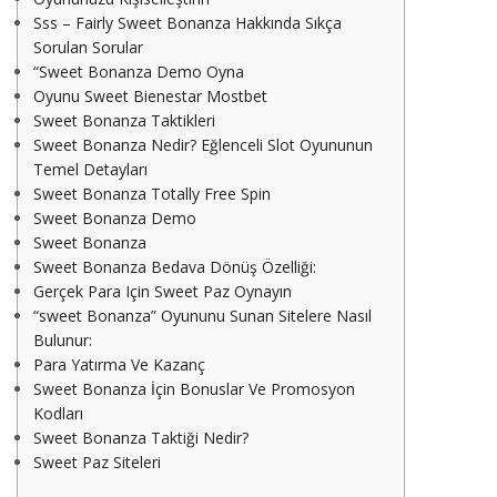
Sss – Fairly Sweet Bonanza Hakkında Sıkça
Sorulan Sorular
“Sweet Bonanza Demo Oyna
Oyunu Sweet Bienestar Mostbet
Sweet Bonanza Taktikleri
Sweet Bonanza Nedir? Eğlenceli Slot Oyununun
Temel Detayları
Sweet Bonanza Totally Free Spin
Sweet Bonanza Demo
Sweet Bonanza
Sweet Bonanza Bedava Dönüş Özelliği:
Gerçek Para Için Sweet Paz Oynayın
“sweet Bonanza” Oyununu Sunan Sitelere Nasıl
Bulunur:
Para Yatırma Ve Kazanç
Sweet Bonanza İçin Bonuslar Ve Promosyon
Kodları
Sweet Bonanza Taktiği Nedir?
Sweet Paz Siteleri