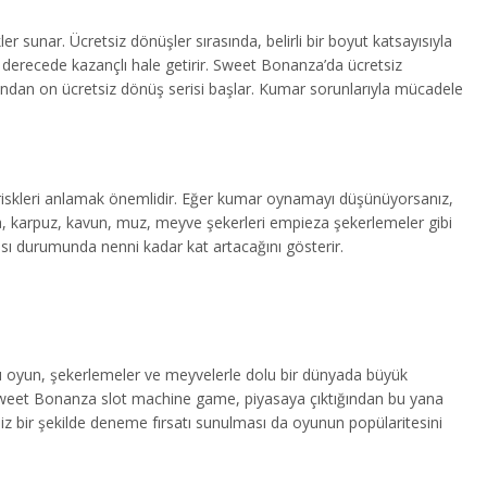
 sunar. Ücretsiz dönüşler sırasında, belirli bir boyut katsayısıyla
 derecede kazançlı hale getirir. Sweet Bonanza’da ücretsiz
rdından on ücretsiz dönüş serisi başlar. Kumar sorunlarıyla mücadele
e riskleri anlamak önemlidir. Eğer kumar oynamayı düşünüyorsanız,
, karpuz, kavun, muz, meyve şekerleri empieza şekerlemeler gibi
ası durumunda nenni kadar kat artacağını gösterir.
 bu oyun, şekerlemeler ve meyvelerle dolu bir dünyada büyük
. Sweet Bonanza slot machine game, piyasaya çıktığından bu yana
iz bir şekilde deneme fırsatı sunulması da oyunun popülaritesini