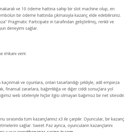
5 makaralı ve 10 ödeme hattına sahip bir slot machine olup, en
sembolün bir ödeme hattında çıkmasıyla kazanç elde edebilirsiniz.
Pragmatic Participate in tarafından geliştirilmiş, renkli ve
oyun deneyimi sağlar.
 imkanı verir.
 kaçınmalı ve oyunlara, onları tasarlandığı şekliyle, adil empieza
finansal zararlara, bağımlılığa ve diğer ciddi sonuçlara yol
z web siteleriyle hiçbir ilgisi olmayan bağımsız bir net sitesidir.
sırasında tüm kazançlarınız x3 ile çarpılır. Oyuncular, bir kazanç
etmelerini sağlar. Sweet Paz ayrıca, oyuncuların kazançlarını
yimi sunar
sweetbonanza-casino-tr.com
.