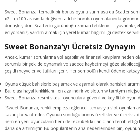
Sweet Bonanza, tematik bir bonus oyunu sunmasa da Scatter sembolleri
x2 ila x100 arasında değişen tatlı bir bomba oyun alanında görünür.
dönüşler, dört Scatter’ın göründüğü zaman tetiklenir — yuvarlak şeke
ediyorsanız, yardım almak için yerel kumar bağımlılığı destek servisl
Sweet Bonanza’yı Ücretsiz Oynayın
Ancak, kumar sorunlarına yol açabilir ve finansal kayıplara neden 
sorumlu bir şekilde oynamalı ve sadece kaybetmeyi göze alabileceğ
çeşitli meyveler ve tatlıları içerir. Her sembolün kendi ödeme kats
Oyuna düşük bahislerle başlamak ve aşamalı olarak bahisleri artırmak,
Bu, olası hayal kırıklıklarını en aza indirir ve slotun w tamtym miejs
Sweet Bonanza resmi sitesi, oyunculara güvenli ve keyifli bir oyun d
“Sweet Bonanza, renkli empieza eğlenceli temasıyla slot oyunları ar
kazançlar vaat eder. Oyunun sunduğu bonus özellikler ve ücretsiz d
hem en yeni oyuncuların hem de tecrübeli kullanıcıların tercih etti
daha da artırmıştır. Bu popülaritenin ana nedenlerinden biri, oyunun e