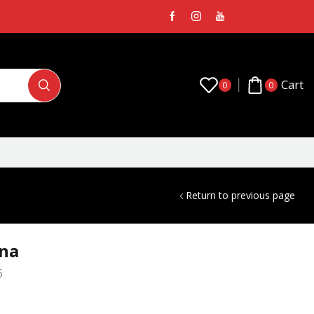
Cart
0
0
Return to previous page
yna
6