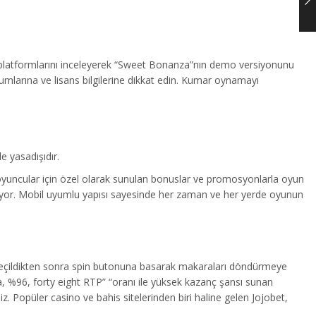
e platformlarını inceleyerek “Sweet Bonanza”nın demo versiyonunu
 yorumlarına ve lisans bilgilerine dikkat edin. Kumar oynamayı
 yasadışıdır.
oyuncular için özel olarak sunulan bonuslar ve promosyonlarla oyun
sunuyor. Mobil uyumlu yapısı sayesinde her zaman ve her yerde oyunun
ı seçildikten sonra spin butonuna basarak makaraları döndürmeye
 %96, forty eight RTP” “oranı ile yüksek kazanç şansı sunan
iz. Popüler casino ve bahis sitelerinden biri haline gelen Jojobet,