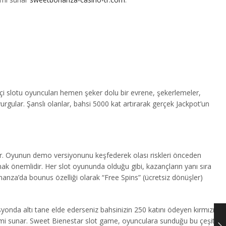
çi slotu oyuncuları hemen şeker dolu bir evrene, şekerlemeler,
gular. Şanslı olanlar, bahsi 5000 kat artırarak gerçek Jackpot’un
r. Oyunun demo versiyonunu keşfederek olası riskleri önceden
k önemlidir. Her slot oyununda olduğu gibi, kazançların yanı sıra
nanza’da bounus özelliği olarak “Free Spins” (ücretsiz dönüşler)
yonda altı tane elde ederseniz bahsinizin 250 katını ödeyen kırmızı
yimi sunar. Sweet Bienestar slot game, oyunculara sunduğu bu çeşitli