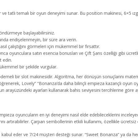
r ve tatlı temalı bir oyun deneyimi sunar. Bu position makinesi, 6×5 ızg
öndürmeye başlayabilirsiniz.
da endişelenmeyin, bir süre ara verin.
l çalıştığını görmeleri için mükemmel bir fırsattır.
rıca oyunculara satın esencia bonusları ve Çift Şans özelliği gibi ücretl
t edin.
ükemmel bir şekilde vurgular.
eli bir slot makinesidir. Algoritma, her dönüşün sonuçlarını matemati
rini öğrenerek, Lovely” “Bonanza’da daha bilinçli empieza kazançlı oyun 
 arayüzündeki ayarları kullanarak bahis seviyesini tercihlerine göre aya
za oyuncuların en iyi deneyimi nasıl elde edebileceklerini inceleyeceğ
nı artırabilirler. Çarpan sembollerinin etkili kullanımı, özellikle ücrets
i kabul eder ve 7/24 müşteri desteği sunar. “Sweet Bonanza” ya da her