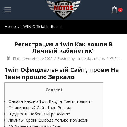
0
Home
1WIN Official In Russia
Регистрация а 1win Как вошли В
Личный кабинетик”
15 de fevereiro de 2025
/
Posted by
clube das motos
/
244
1win Официальный Сайт, проем На
1вин прошло Зеркало
Content
Онлайн Казино 1win Вход а” “регистрация –
Официальный Сайт 1вин Россия
Щедрость небес В Игре Aviatrix
Лимиты, Сроки Вывода только Комиссии
Мобильная Версия Бк 1win