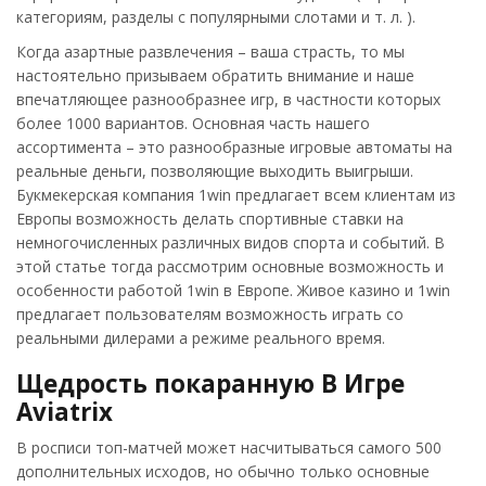
категориям, разделы с популярными слотами и т. л. ).
Когда азартные развлечения – ваша страсть, то мы
настоятельно призываем обратить внимание и наше
впечатляющее разнообразнее игр, в частности которых
более 1000 вариантов. Основная часть нашего
ассортимента – это разнообразные игровые автоматы на
реальные деньги, позволяющие выходить выигрыши.
Букмекерская компания 1win предлагает всем клиентам из
Европы возможность делать спортивные ставки на
немногочисленных различных видов спорта и событий. В
этой статье тогда рассмотрим основные возможность и
особенности работой 1win в Европе. Живое казино и 1win
предлагает пользователям возможность играть со
реальными дилерами а режиме реального время.
Щедрость покаранную В Игре
Aviatrix
В росписи топ-матчей может насчитываться самого 500
дополнительных исходов, но обычно только основные