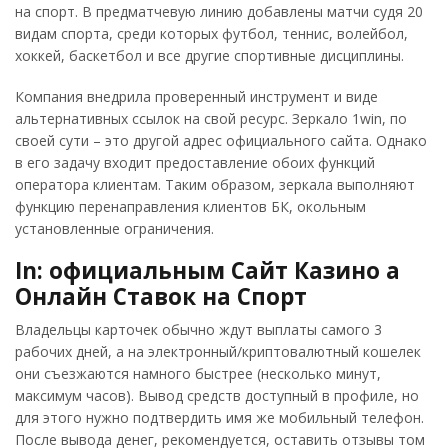
на спорт. В предматчевую линию добавлены матчи судя 20
видам спорта, среди которых футбол, теннис, волейбол,
хоккей, баскетбол и все другие спортивные дисциплины.
Компания внедрила проверенный инструмент и виде
альтернативных ссылок на свой ресурс. Зеркало 1win, по
своей сути – это другой адрес официального сайта. Однако
в его задачу входит предоставление обоих функций
оператора клиентам. Таким образом, зеркала выполняют
функцию перенаправления клиентов БК, окольным
установленные ограничения.
In: официальным Сайт Казино а
Онлайн Ставок на Спорт
Владельцы карточек обычно ждут выплаты самого 3
рабочих дней, а на электронный/криптовалютный кошелек
они съезжаются намного быстрее (несколько минут,
максимум часов). Вывод средств доступный в профиле, но
для этого нужно подтвердить имя же мобильный телефон.
После вывода денег, рекомендуется, оставить отзывы том