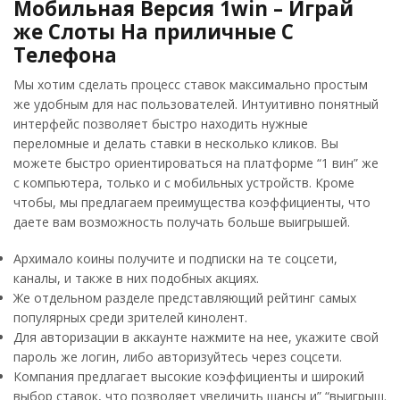
Мобильная Версия 1win – Играй
же Слоты На приличные С
Телефона
Мы хотим сделать процесс ставок максимально простым
же удобным для нас пользователей. Интуитивно понятный
интерфейс позволяет быстро находить нужные
переломные и делать ставки в несколько кликов. Вы
можете быстро ориентироваться на платформе “1 вин” же
с компьютера, только и с мобильных устройств. Кроме
чтобы, мы предлагаем преимущества коэффициенты, что
даете вам возможность получать больше выигрышей.
Архимало коины получите и подписки на те соцсети,
каналы, и также в них подобных акциях.
Же отдельном разделе представляющий рейтинг самых
популярных среди зрителей кинолент.
Для авторизации в аккаунте нажмите на нее, укажите свой
пароль же логин, либо авторизуйтесь через соцсети.
Компания предлагает высокие коэффициенты и широкий
выбор ставок, что позволяет увеличить шансы и” “выигрыш.