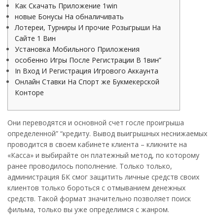
Как Скачать Приложение 1win
новые Бонусы На обналичивать
Лотереи, Турниры И прочие Розыгрыши На
Сайте 1 Вин
Установка Мобильного Приложения
особенно Игры После Регистрации В 1вин”
In Вход И Регистрация Игрового Аккаунта
Онлайн Ставки На Спорт же Букмекерской
Конторе
Они переводятся и основной счет госле проигрыша
определенной” “кредиту. Вывод выигрышных неснижаемых
проводится в своем кабинете клиента – кликните на
«Касса» и выбирайте он платежный метод, по которому
ранее проводилось пополнение. Только только,
администрация БК смог защитить личные средств своих
клиентов только бороться с отмыванием денежных
средств. Такой формат значительно позволяет поиск
фильма, только вы уже определимся с жанром.