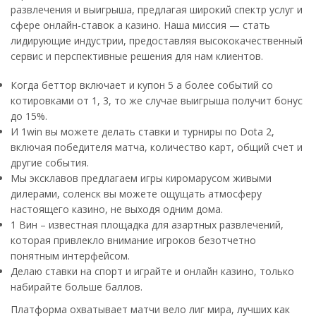
развлечения и выигрыша, предлагая широкий спектр услуг и
сфере онлайн-ставок а казино. Наша миссия — стать
лидирующие индустрии, предоставляя высококачественный
сервис и перспективные решения для нам клиентов.
Когда беттор включает и купон 5 а более событий со
котировками от 1, 3, то же случае выигрыша получит бонус
до 15%.
И 1win вы можете делать ставки и турниры по Dota 2,
включая победителя матча, количество карт, общий счет и
другие события.
Мы эксклавов предлагаем игры киромарусом живыми
дилерами, соленск вы можете ощущать атмосферу
настоящего казино, не выходя одним дома.
1 Вин – известная площадка для азартных развлечений,
которая привлекло внимание игроков безотчетно
понятным интерфейсом.
Делаю ставки на спорт и играйте и онлайн казино, только
набирайте больше баллов.
Платформа охватывает матчи вело лиг мира, лучших как