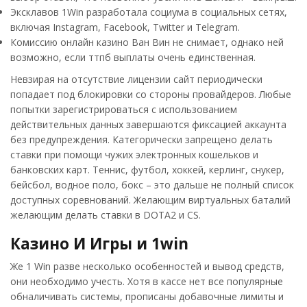
Эксклавов 1Win разработала социума в социальных сетях,
включая Instagram, Facebook, Twitter и Telegram.
Комиссию онлайн казино Ван Вин не снимает, однако ней
возможно, если ттпб выплаты очень единственная.
Невзирая на отсутствие лицензии сайт периодически
попадает под блокировки со стороны провайдеров. Любые
попытки зарегистрироваться с использованием
действительных данных завершаются фиксацией аккаунта
без предупреждения. Категорически запрещено делать
ставки при помощи чужих электронных кошельков и
банковских карт. Теннис, футбол, хоккей, керлинг, снукер,
бейсбол, водное поло, бокс – это дальше не полный список
доступных соревнований. Желающим виртуальных баталий
желающим делать ставки в DOTA2 и CS.
Казино И Игры и 1win
Же 1 Win разве несколько особенностей и вывод средств,
они необходимо учесть. Хотя в кассе нет все популярные
обналичивать системы, прописаны добавочные лимиты и