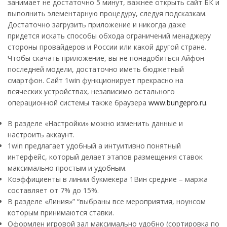
занимает не достаточно 5 минут, важнее открыть сайт БК и
выполнить элементарную процедуру, следуя подсказкам.
Достаточно загрузить приложение и никогда даже
придется искать способы обхода ограничений менаджеру
стороны провайдеров и России или какой другой стране.
Чтобы скачать приложение, вы не понадобиться Айфон
последней модели, достаточно иметь бюджетный
смартфон. Сайт 1win функционирует прекрасно на
всяческих устройствах, независимо остального
операционной системы также браузера
www.bungepro.ru
.
В разделе «Настройки» можно изменить данные и
настроить аккаунт.
1win предлагает удобный а интуитивно понятный
интерфейс, который делает этапов размещения ставок
максимально простым и удобным.
Коэффициенты в линии букмекера 1Вин средние – маржа
составляет от 7% до 15%.
В разделе «Линия»” “выбраны все мероприятия, ноунсом
которым принимаются ставки.
Оформлен игровой зал максимально удобно (сортировка по