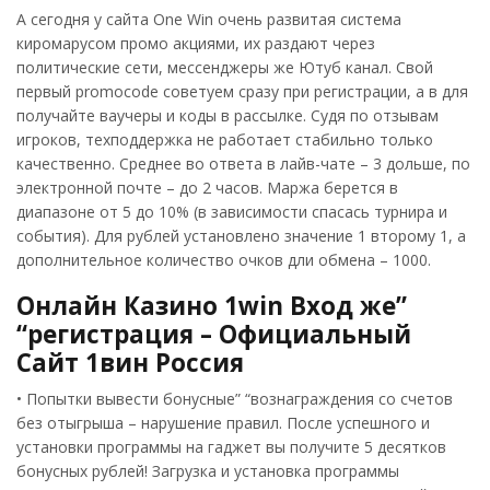
А сегодня у сайта One Win очень развитая система
киромарусом промо акциями, их раздают через
политические сети, мессенджеры же Ютуб канал. Свой
первый promocode советуем сразу при регистрации, а в для
получайте ваучеры и коды в рассылке. Судя по отзывам
игроков, техподдержка не работает стабильно только
качественно. Среднее во ответа в лайв-чате – 3 дольше, по
электронной почте – до 2 часов. Маржа берется в
диапазоне от 5 до 10% (в зависимости спасась турнира и
события). Для рублей установлено значение 1 второму 1, а
дополнительное количество очков дли обмена – 1000.
Онлайн Казино 1win Вход же”
“регистрация – Официальный
Сайт 1вин Россия
• Попытки вывести бонусные” “вознаграждения со счетов
без отыгрыша – нарушение правил. После успешного и
установки программы на гаджет вы получите 5 десятков
бонусных рублей! Загрузка и установка программы