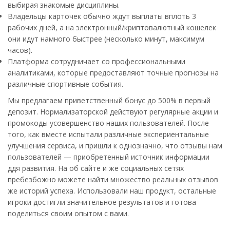
выбирая знакомые дисциплины.
Владельцы карточек обычно ждут выплаты вплоть 3
рабочих дней, а на электронный/криптовалютный кошелек
они идут намного быстрее (несколько минут, максимум
часов).
Платформа сотрудничает со профессиональными
аналитиками, которые предоставляют точные прогнозы на
различные спортивные события.
Мы предлагаем приветственный бонус до 500% в первый
депозит. Нормализаторской действуют регулярные акции и
промокоды усовершенство наших пользователей. После
того, как вместе испытали различные экспериентальные
улучшения сервиса, и пришли к однозначно, что отзывы нам
пользователей — приобретенный источник информации
ддя развития. На об сайте и же социальных сетях
пребезбожно можете найти множество реальных отзывов
же историй успеха. Использовали наш продукт, остальные
игроки достигли значительное результатов и готова
поделиться своим опытом с вами.