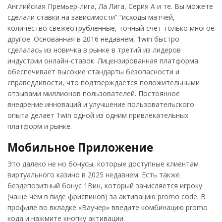
Английская Премьер-лига, Ла Лига, Серия А и те. Вы можете
сделали ставки на зависимости” “исходы матчей,
количество свежеотрубленные, точный счет только многое
другое. Основанная в 2016 недавнем, 1win быстро
сделалась из новичка в рынке в третий из лидеров
индустрии онлайн-ставок. Лицензированная платформа
обеспечивает высокие стандарты безопасности и
справедливости, что подтверждается положительными
отзывами миллионов пользователей. Постоянное
внедрение инноваций и улучшение пользовательского
опыта делает 1win одной из одним привлекательных
платформ и рынке.
Мобильное Приложение
Это далеко не но бонусы, которые доступные клиентам
виртуального казино в 2025 недавнем. Есть также
бездепозитный бонус 1Вин, который зачисляется игроку
(чаще чем в виде фриспинов) за активацию promo code. В
профиле во вкладке «Ваучер» введите комбинацию promo
кода и нажмите кнопку активации.