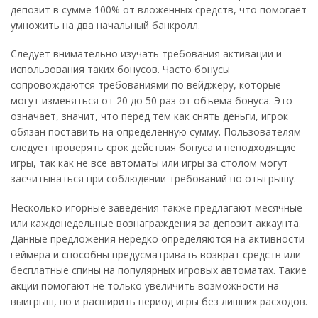
депозит в сумме 100% от вложенных средств, что помогает
умножить на два начальный банкролл.
Следует внимательно изучать требования активации и
использования таких бонусов. Часто бонусы
сопровождаются требованиями по вейджеру, которые
могут изменяться от 20 до 50 раз от объема бонуса. Это
означает, значит, что перед тем как снять деньги, игрок
обязан поставить на определенную сумму. Пользователям
следует проверять срок действия бонуса и неподходящие
игры, так как не все автоматы или игры за столом могут
засчитываться при соблюдении требований по отыгрышу.
Несколько игорные заведения также предлагают месячные
или каждонедельные вознаграждения за депозит аккаунта.
Данные предложения нередко определяются на активности
геймера и способны предусматривать возврат средств или
бесплатные спины на популярных игровых автоматах. Такие
акции помогают не только увеличить возможности на
выигрыш, но и расширить период игры без лишних расходов.