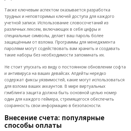
Также ключевым аспектом оказывается разработка
трудных и неповторимых ключей доступа для каждого
учетной записи. Использование словосочетаний из
различных лексем, включающих в себя цифры и
специальные символы, делает ваш пароль более
защищённым от взлома. Программы для менеджмента
паролями могут содействовать вам хранить и создавать
такие наборы без необходимости запоминать их.
Не стоит упускать из виду о постоянном обновлении софта
и антивируса на ваших девайсах. Апдейты нередко
содержат фиксы уязвимостей, какие могут использоваться
для взлома ваших аккаунтов. В мире виртуальных
гэмблинга защита должна быть основной целью номер
один для каждого геймера, стремящегося обеспечить
сохранность свои информацию в безопасности.
Внесение счета: популярные
способы оплаты