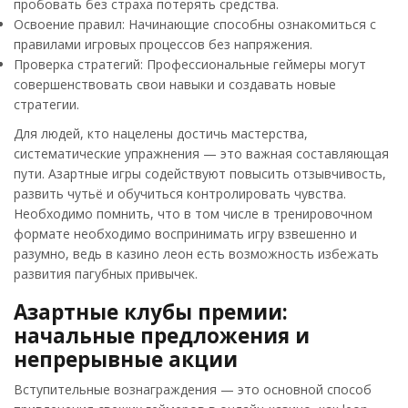
пробовать без страха потерять средства.
Освоение правил: Начинающие способны ознакомиться с
правилами игровых процессов без напряжения.
Проверка стратегий: Профессиональные геймеры могут
совершенствовать свои навыки и создавать новые
стратегии.
Для людей, кто нацелены достичь мастерства,
систематические упражнения — это важная составляющая
пути. Азартные игры содействуют повысить отзывчивость,
развить чутьё и обучиться контролировать чувства.
Необходимо помнить, что в том числе в тренировочном
формате необходимо воспринимать игру взвешенно и
разумно, ведь в казино леон есть возможность избежать
развития пагубных привычек.
Азартные клубы премии:
начальные предложения и
непрерывные акции
Вступительные вознаграждения — это основной способ