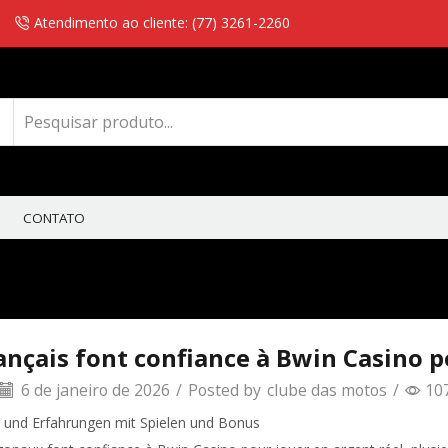
Atendimento ao cliente: (77) 3261-2260
CONTATO
ançais font confiance à Bwin Casino p
6 de janeiro de 2026
/
Posted by
clube das motos
/
10