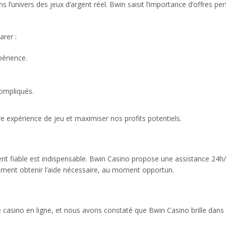
l’univers des jeux d’argent réel. Bwin saisit l’importance d’offres pe
rer :
érience.
ompliqués.
 expérience de jeu et maximiser nos profits potentiels.
ient fiable est indispensable. Bwin Casino propose une assistance 24h
mment obtenir l’aide nécessaire, au moment opportun.
e casino en ligne, et nous avons constaté que Bwin Casino brille dans