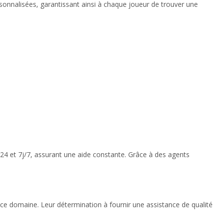
rsonnalisées, garantissant ainsi à chaque joueur de trouver une
/24 et 7j/7, assurant une aide constante. Grâce à des agents
 ce domaine. Leur détermination à fournir une assistance de qualité