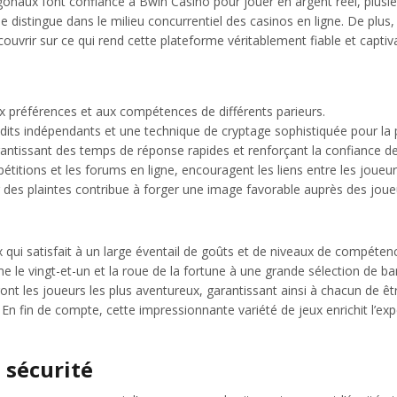
gonaux font confiance à Bwin Casino pour jouer en argent réel, plusieu
e distingue dans le milieu concurrentiel des casinos en ligne. De plus, 
ouvrir sur ce qui rend cette plateforme véritablement fiable et capt
 préférences et aux compétences de différents parieurs.
audits indépendants et une technique de cryptage sophistiquée pour la 
rantissant des temps de réponse rapides et renforçant la confiance de
ions et les forums en ligne, encouragent les liens entre les joueurs e
r des plaintes contribue à forger une image favorable auprès des jou
 satisfait à un large éventail de goûts et de niveaux de compétence. C
e le vingt-et-un et la roue de la fortune à une grande sélection de ba
ront les joueurs les plus aventureux, garantissant ainsi à chacun de êtr
n fin de compte, cette impressionnante variété de jeux enrichit l’ex
 sécurité