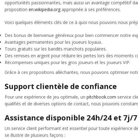
opportunités passionnantes, mais aussi un avantage compétitif dans 
proposition
en.wikipedia.org
appropriée à ses préférences.
Voici quelques éléments clés de ce à quoi nous pouvons nous prépa
Des bonus de bienvenue généreux pour bien commencer notre exp
Avantages permanentes pour les joueurs loyaux.
Tours gratuits sur les bandits manchots populaires.
Des remises en argent pour réduire les pertes lors des moments c
Récompenses uniques pour les gros joueurs et les joueurs VIP.
Grâce à ces propositions alléchantes, nous pouvons optimiser notre
Support clientèle de confiance
Pour une expérience de jeu optimale, un
pitchbook.com
service cl
qualifiés et de diverses options de contact, nous pouvons consta
Assistance disponible 24h/24 et 7j/7
Un service client performant est essentiel pour toute expérience d
se illustre de plusieurs façons :