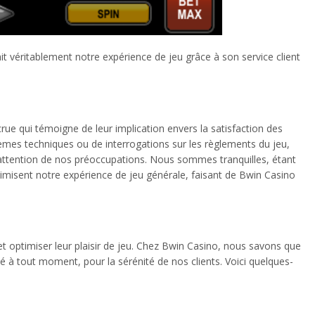
t véritablement notre expérience de jeu grâce à son service client
e qui témoigne de leur implication envers la satisfaction des
lèmes techniques ou de interrogations sur les règlements du jeu,
la attention de nos préoccupations. Nous sommes tranquilles, étant
imisent notre expérience de jeu générale, faisant de Bwin Casino
 et optimiser leur plaisir de jeu. Chez Bwin Casino, nous savons que
 à tout moment, pour la sérénité de nos clients. Voici quelques-