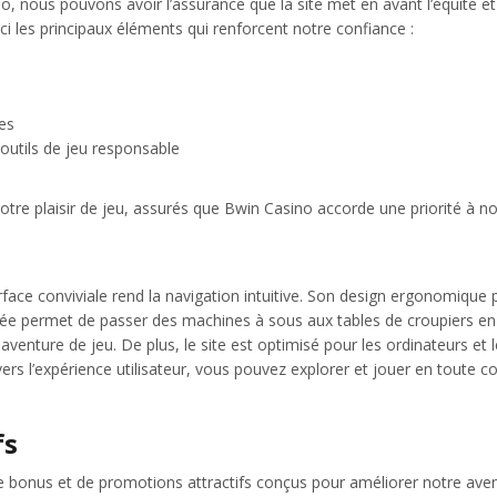
o, nous pouvons avoir l’assurance que la site met en avant l’équité e
ci les principaux éléments qui renforcent notre confiance :
es
outils de jeu responsable
re plaisir de jeu, assurés que Bwin Casino accorde une priorité à not
terface conviviale rend la navigation intuitive. Son design ergonomi
urée permet de passer des machines à sous aux tables de croupiers en d
aventure de jeu. De plus, le site est optimisé pour les ordinateurs e
s l’expérience utilisateur, vous pouvez explorer et jouer en toute 
fs
onus et de promotions attractifs conçus pour améliorer notre avent