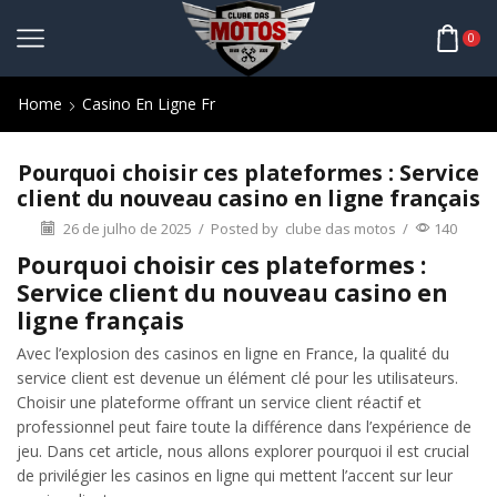
0
Home
Casino En Ligne Fr
Pourquoi choisir ces plateformes : Service
client du nouveau casino en ligne français
26 de julho de 2025
/
Posted by
clube das motos
/
140
Pourquoi choisir ces plateformes :
Service client du nouveau casino en
ligne français
Avec l’explosion des casinos en ligne en France, la qualité du
service client est devenue un élément clé pour les utilisateurs.
Choisir une plateforme offrant un service client réactif et
professionnel peut faire toute la différence dans l’expérience de
jeu. Dans cet article, nous allons explorer pourquoi il est crucial
de privilégier les casinos en ligne qui mettent l’accent sur leur