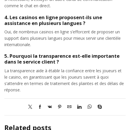
comme le chat en direct.
4. Les casinos en ligne proposent-ils une
assistance en plusieurs langues ?
Oui, de nombreux casinos en ligne s’efforcent de proposer un
support dans plusieurs langues pour mieux servir une clientèle
internationale.
5. Pourquoi la transparence est-elle importante
dans le service client ?
La transparence aide à établir la confiance entre les joueurs et
le casino, en garantissant que les joueurs savent à quoi
s’attendre en termes de traitement des plaintes et des délais de
réponse.
Related posts