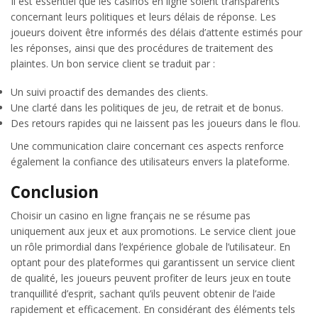
Il est essentiel que les casinos en ligne soient transparents
concernant leurs politiques et leurs délais de réponse. Les
joueurs doivent être informés des délais d’attente estimés pour
les réponses, ainsi que des procédures de traitement des
plaintes. Un bon service client se traduit par :
Un suivi proactif des demandes des clients.
Une clarté dans les politiques de jeu, de retrait et de bonus.
Des retours rapides qui ne laissent pas les joueurs dans le flou.
Une communication claire concernant ces aspects renforce
également la confiance des utilisateurs envers la plateforme.
Conclusion
Choisir un casino en ligne français ne se résume pas
uniquement aux jeux et aux promotions. Le service client joue
un rôle primordial dans l’expérience globale de l’utilisateur. En
optant pour des plateformes qui garantissent un service client
de qualité, les joueurs peuvent profiter de leurs jeux en toute
tranquillité d’esprit, sachant qu’ils peuvent obtenir de l’aide
rapidement et efficacement. En considérant des éléments tels