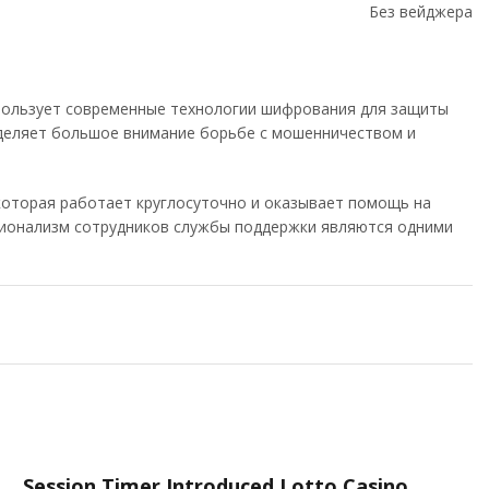
Без вейджера
спользует современные технологии шифрования для защиты
уделяет большое внимание борьбе с мошенничеством и
 которая работает круглосуточно и оказывает помощь на
ссионализм сотрудников службы поддержки являются одними
Session Timer Introduced Lotto Casino