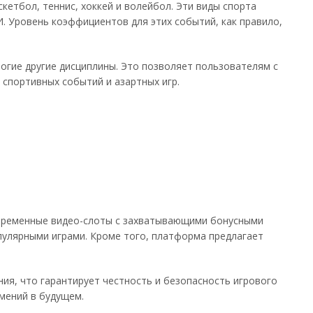
етбол, теннис, хоккей и волейбол. Эти виды спорта
 Уровень коэффициентов для этих событий, как правило,
огие другие дисциплины. Это позволяет пользователям с
 спортивных событий и азартных игр.
современные видео-слоты с захватывающими бонусными
опулярными играми. Кроме того, платформа предлагает
ия, что гарантирует честность и безопасность игрового
мений в будущем.