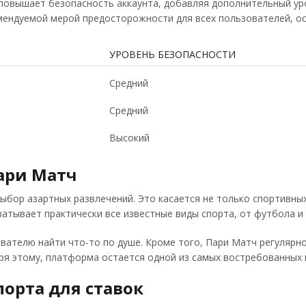
овышает безопасность аккаунта, добавляя дополнительный ур
ндуемой мерой предосторожности для всех пользователей, особ
УРОВЕНЬ БЕЗОПАСНОСТИ
Средний
Средний
Высокий
Пари Матч
ор азартных развлечений. Это касается не только спортивных 
хватывает практически все известные виды спорта, от футбола и
ателю найти что-то по душе. Кроме того, Пари Матч регулярн
аря этому, платформа остается одной из самых востребованных 
порта для ставок