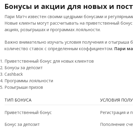
Бонусы и акции для новых и пос
Пари Матч известен своими щедрыми бонусами и регулярными
Новые клиенты могут рассчитывать на приветственный бонус
акциях, розыгрышах и программах лояльности.
Важно внимательно изучать условия получения и отыгрыша 
количество ставок с определенным коэффициентом.
Пари ма
Приветственный бонус для новых клиентов
Бонусы за депозит
Cashback
Программы лояльности
Розыгрыши призов
ТИП БОНУСА
УСЛОВИЯ ПОЛУ
Приветственный бонус
Регистрация и 
Бонус за депозит
Пополнение сче