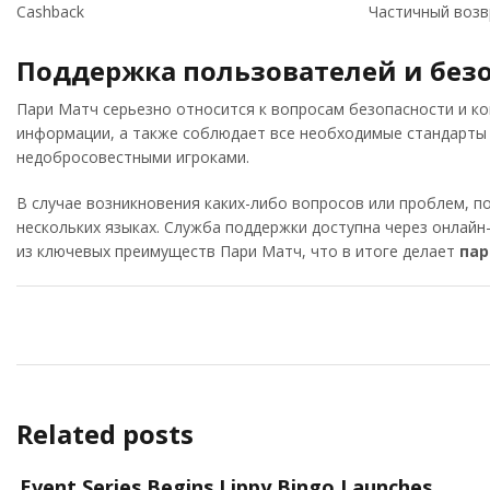
Cashback
Частичный возв
Поддержка пользователей и без
Пари Матч серьезно относится к вопросам безопасности и 
информации, а также соблюдает все необходимые стандарты 
недобросовестными игроками.
В случае возникновения каких-либо вопросов или проблем, п
нескольких языках. Служба поддержки доступна через онлай
из ключевых преимуществ Пари Матч, что в итоге делает
пар
Related posts
Event Series Begins Lippy Bingo Launches