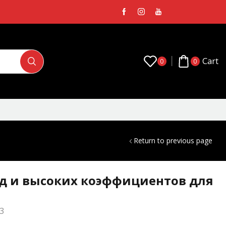
Cart
0
0
Return to previous page
ед и высоких коэффициентов для
3