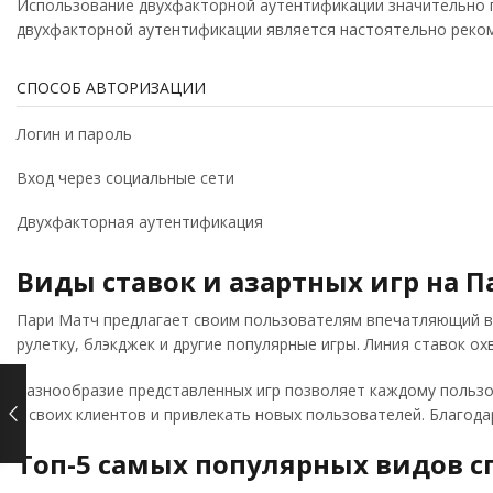
Использование двухфакторной аутентификации значительно п
двухфакторной аутентификации является настоятельно рекоме
СПОСОБ АВТОРИЗАЦИИ
Логин и пароль
Вход через социальные сети
Двухфакторная аутентификация
Виды ставок и азартных игр на 
Пари Матч предлагает своим пользователям впечатляющий выб
рулетку, блэкджек и другие популярные игры. Линия ставок о
Разнообразие представленных игр позволяет каждому пользов
у своих клиентов и привлекать новых пользователей. Благод
Топ-5 самых популярных видов с