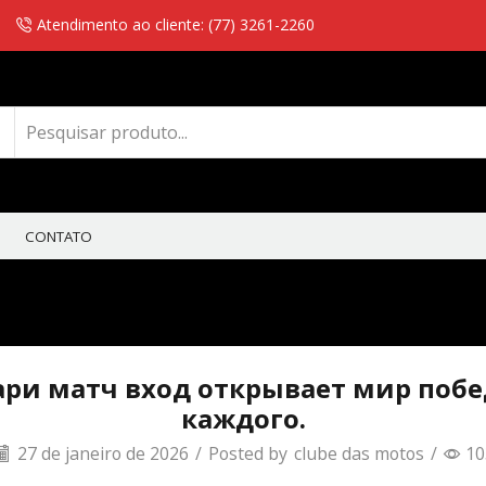
Atendimento ao cliente: (77) 3261-2260
CONTATO
пари матч вход открывает мир поб
каждого.
27 de janeiro de 2026
/
Posted by
clube das motos
/
10