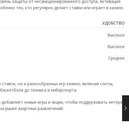
овень защиты от несанкционированного доступа. Активация
енно тех, кто регулярно делает ставки или играет в казино.
УДОБСТВО
Высокое
Высокое
Среднее
ставок, но и разнообразных игр казино, включая слоты,
 баскетбола до тенниса и киберспорта.
о добавляет новые игры и акции, чтобы поддерживать интерес
на рынке азартных развлечений.