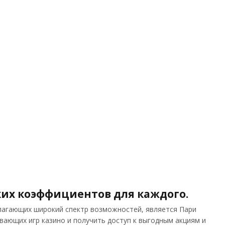
ких коэффициентов для каждого.
длагающих широкий спектр возможностей, является Пари
вающих игр казино и получить доступ к выгодным акциям и