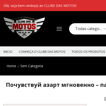
Olá, seja bem-vindo(a) ao CLUBE DAS MOTOS!
INICIO
CONHEÇA O CLUBE DAS MOTOS
TODOS OS PRODUTOS
Home
Sem Categoria
Почувствуй азарт мгновенно – 