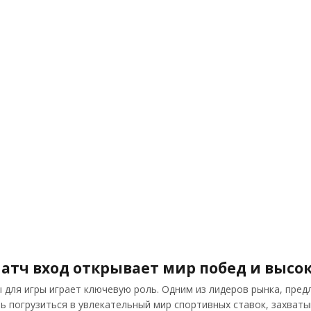
матч вход открывает мир побед и высо
для игры играет ключевую роль. Одним из лидеров рынка, пре
ь погрузиться в увлекательный мир спортивных ставок, захваты