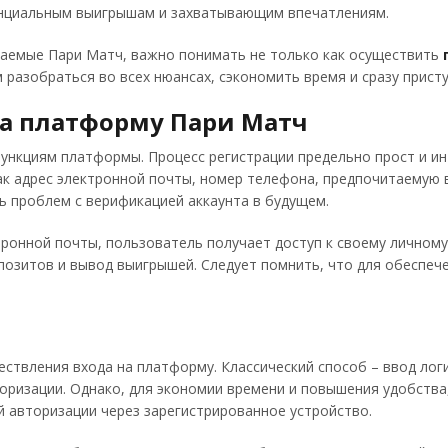
тенциальным выигрышам и захватывающим впечатлениям.
гаемые Пари Матч, важно понимать не только как осуществить
м разобраться во всех нюансах, сэкономить время и сразу прис
на платформу Пари Матч
функциям платформы. Процесс регистрации предельно прост и ин
 как адрес электронной почты, номер телефона, предпочитаему
ь проблем с верификацией аккаунта в будущем.
ронной почты, пользователь получает доступ к своему личному
епозитов и вывод выигрышей. Следует помнить, что для обеспе
ствления входа на платформу. Классический способ – ввод лог
торизации. Однако, для экономии времени и повышения удобств
й авторизации через зарегистрированное устройство.