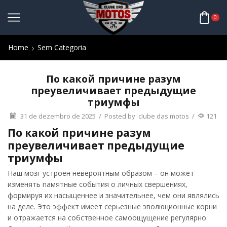
0
Home
Sem Categoria
По какой причине разум
преувеличивает предыдущие
триумфы
31 de dezembro de 2025
/
Posted by
clube das motos
/
121
По какой причине разум
преувеличивает предыдущие
триумфы
Наш мозг устроен невероятным образом – он может
изменять памятные события о личных свершениях,
формируя их насыщеннее и значительнее, чем они являлись
на деле. Это эффект имеет серьезные эволюционные корни
и отражается на собственное самоощущение регулярно.