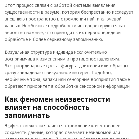
Этот процесс связан с работой системы выявления
существенности в разуме, которая беспрестанно исследует
внешнюю пространство в стремлении найти ключевой
данных. Необычные подробности интерпретируются как
вероятно важные, что приводит к их первоочередной
обработке и более серьезному запоминанию.
Визуальная структура индивида исключительно
восприимчива к изменениям и противопоставлениям.
Экстраординарные цвета, фигуры, движения или образцы
сразу завладевают визуальное интерес. Подобно,
необычные тона, запахи или сенсорные восприятия также
обретают приоритет в обработке сенсорной информации.
Как феномен неизвестности
влияет на способность
запоминать
Эффект свежести является стремление качественнее
сохранять данные, которая означает незнакомой или