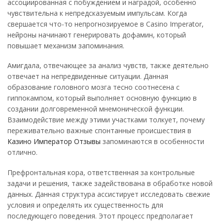
ассоциированная с побуждением и наградой, особенно
чувствительна к непредсказуемым импульсам. Когда
свершается что-то непрогнозируемое в Casino Imperator,
нейроны начинают генерировать дофамин, который
повышает механизм запоминания.
Амигдала, отвечающее за анализ чувств, также деятельно
отвечает на непредвиденные ситуации. Данная
образование головного мозга тесно соотнесена с
гиппокампом, который выполняет основную функцию в
создании долговременной мнемонической функции.
Взаимодействие между этими участками толкует, почему
переживательно важные спонтанные происшествия в
Казино Император Отзывы
запоминаются в особенности
отлично.
Префронтальная кора, ответственная за контрольные
задачи и решения, также задействована в обработке новой
данных. Данная структура ассистирует исследовать свежие
условия и определять их существенность для
последующего поведения. Этот процесс предполагает