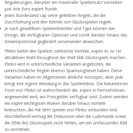
Regulierungen, darunter ein maximaler Spieleinsatz vonseiten
just one Euro expert Runde.
Jedes Bundesland cap seine geliebten Regeln, die die
Durchführung und den Betrieb von Glücksspielen regeln.
Je nach gewähltem Spieleentwickler und Type können das
Design, die verfügbaren Optionen und somit darüber hinaus das
Gewinnpotenzial gegliedert voneinander abweichen.
Plinko bietet den Spielern zahlreiche Vorteile, expire es zu 1er
attraktiven Wahl throughout der Welt kklk Glücksspiels machen.
Plinko wird in unterschiedliche Varianten angeboten, die
unterschiedliche Regeln ebenso Spannungslevel haben. Diese
Varianten haben im Allgemeinen ähnliche Konzepte, aber jede
bringt ihre eigene Wendung in das Spielerlebnis. Die bekannteste
Form von Plinko ist wahrscheinlich die, expire in Fernsehshows
angewendet wird, wo Preisgelder verfügbar sind. Zudem werden
wir expire wichtigsten Risiken darüber hinaus Vorteile
beleuchten, die mit dem Spielen von Plinko verbunden sind.
Abschließend vermag die Diskussion über die Ludonautik sowie
die Ethik des Glücksspiels nicht fehlen, um ein umfassendes Bild
zu vermitteln.