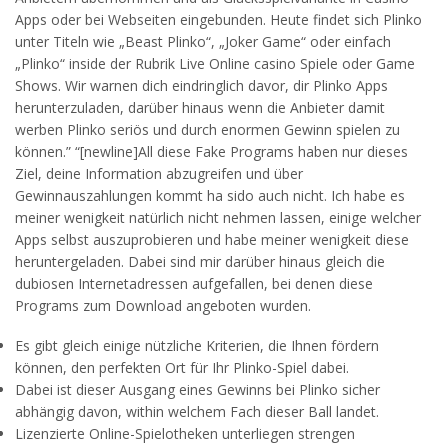
Apps oder bei Webseiten eingebunden. Heute findet sich Plinko
unter Titeln wie „Beast Plinko“, „Joker Game“ oder einfach
„Plinko“ inside der Rubrik Live Online casino Spiele oder Game
Shows. Wir warnen dich eindringlich davor, dir Plinko Apps
herunterzuladen, darüber hinaus wenn die Anbieter damit
werben Plinko seriös und durch enormen Gewinn spielen zu
können.” “[newline]All diese Fake Programs haben nur dieses
Ziel, deine Information abzugreifen und über
Gewinnauszahlungen kommt ha sido auch nicht. Ich habe es
meiner wenigkeit natürlich nicht nehmen lassen, einige welcher
Apps selbst auszuprobieren und habe meiner wenigkeit diese
heruntergeladen. Dabei sind mir darüber hinaus gleich die
dubiosen Internetadressen aufgefallen, bei denen diese
Programs zum Download angeboten wurden.
Es gibt gleich einige nützliche Kriterien, die Ihnen fördern
können, den perfekten Ort für Ihr Plinko-Spiel dabei.
Dabei ist dieser Ausgang eines Gewinns bei Plinko sicher
abhängig davon, within welchem Fach dieser Ball landet.
Lizenzierte Online-Spielotheken unterliegen strengen