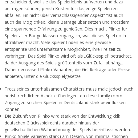
entscheidend, weil sie das Spielerlebnis aufwerten und dazu
beitragen können, perish Kosten für dasjenige Spielen zu
abfallen. Ein nicht über vernachlässigender Aspekt” “ist auch
auch die Möglichkeit, kleine Beträge über setzen und trotzdem
eine spannende Erfahrung zu genießen. Dies macht Plinko für
Spieler aller Budgetklassen zugänglich, was dieses Spiel noch
attraktiver macht. Viele Spieler finden es eine gewisse
entspannte und unterhaltsame Möglichkeit, ihre Freizeit zu
verbringen. Das Spiel Plinko wird oft als „Glücksspiel“ betrachtet,
da der Ausgang des Spiels größtenteils vom Zufall abhängt.
Daher decreased Plinko-Varianten, die Geldbeträge oder Preise
anbieten, unter die Glücksspielgesetze.
Trotz seines unterhaltsamen Charakters muss male jedoch auch
perish rechtlichen Aspekte überlegen, da diese family room
Zugang zu solchen Spielen in Deutschland stark beeinflussen
können.
Die Zukunft von Plinko wird stark von der Entwicklung kklk
deutschen Glücksspielrechts darüber hinaus der
gesellschaftlichen Wahrnehmung des Spiels beeinflusst werden.
Plinko Spiele variieren stark i am Design, von minimalistischen