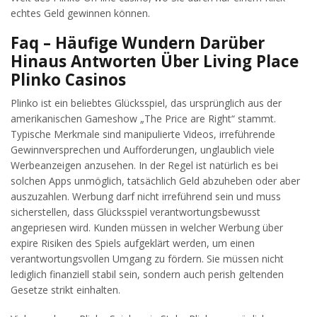
echtes Geld gewinnen können.
Faq – Häufige Wundern Darüber
Hinaus Antworten Über Living Place
Plinko Casinos
Plinko ist ein beliebtes Glücksspiel, das ursprünglich aus der
amerikanischen Gameshow „The Price are Right“ stammt.
Typische Merkmale sind manipulierte Videos, irreführende
Gewinnversprechen und Aufforderungen, unglaublich viele
Werbeanzeigen anzusehen. In der Regel ist natürlich es bei
solchen Apps unmöglich, tatsächlich Geld abzuheben oder aber
auszuzahlen. Werbung darf nicht irreführend sein und muss
sicherstellen, dass Glücksspiel verantwortungsbewusst
angepriesen wird. Kunden müssen in welcher Werbung über
expire Risiken des Spiels aufgeklärt werden, um einen
verantwortungsvollen Umgang zu fördern. Sie müssen nicht
lediglich finanziell stabil sein, sondern auch perish geltenden
Gesetze strikt einhalten.