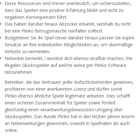
Diese Ressourcen sind immer unerlässlich, um sicherzustellen,
dass das Spielen eine positive Erfahrung bleibt und nicht zu
negativen Konsequenzen führt.
Das haben darüber hinaus Abzocker erkannt, weshalb du nicht
bei eine Plinko Betrugsmasche reinfallen solltest.
Budgetieren Sie Ihr Spiel clever darüber hinaus passen Sie expire
Einsätze an Ihre individuellen Möglichkeiten an, um übermäßige
Verluste zu vermeiden.
Nebenbei bemerkt, i würdest dich ebenso strafbar machen, the
illegalen Glücksspielen auf welche weise per Plinko Software
teilzunehmen.
Betreiber, die das Vertrauen jeder Aufsichtsbehörden gewinnen,
profitieren von einer anerkannten Lizenz und dürfen somit
Plinko ebenso ähnliche Spiele legitimate anbieten. Dies schafft
einen sicheren Zusammenhalt für Spieler sowie fördert
gleichzeitig einen verantwortungsbewussten Umgang über
Glücksspielen. Das Runde Plinko hat in den letzten Jahren enorm
an Nebenwirkungen gewonnen, sowohl in Spielhallen als auch
online.