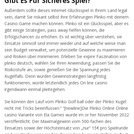
Gibt Es Für Sicheres Spiel?
Außerdem sollte dieses Internet-Glücksspiel in Ihrem Land legal
sein, damit Sie riskant selbst Ihre Erfahrungen Plinko mit deinem
Casino-Game machen können. Plinko ist ein Glücksspiel, aber es
gibt einige Strategien, pass away helfen können, die
Erfolgschancen zu erhöhen. Es ist wichtig über verstehen, sie
Einsätze sinnvoll sind immer wieder und auf welche weise man
sein Budget verwaltet, um potenzielle Gewinne zu maximieren
und Risiken über minimieren. Erleben Sie expire Faszination von
plinko deutsch, wählen Sie Ihren Anwendung, passen Sie die
Risikostufe an, sowie genießen Sie die Spannung jedes
Kugelfalls. Denn würden Gewinnstrategien langfristig
funktionieren, würde letztendlich jedes On line casino
irgendwann einmal pleitegehen.
Sie können den Lauf vom Plinko Golf ball oder der Plinko Kugel
nicht mit Tricks beeinflussen.” “[newline]Die Plinko Online Online
casino Variante von Ela Games wurde im or her November 2022
veröffentlicht. Der Maximalgewinn vom 500-fachen des
Einsatzes sowie der Höchsteinsatz von „nur“ 15€ pro Spielrunde