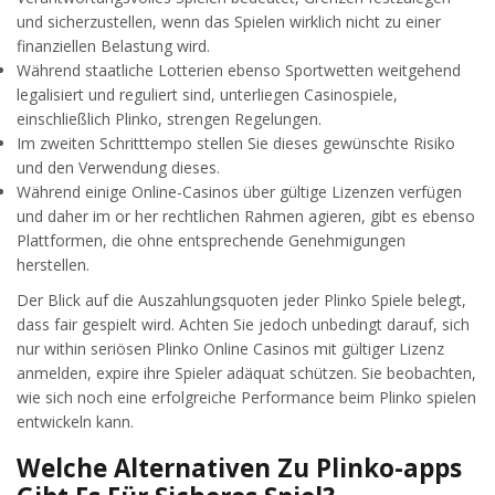
und sicherzustellen, wenn das Spielen wirklich nicht zu einer
finanziellen Belastung wird.
Während staatliche Lotterien ebenso Sportwetten weitgehend
legalisiert und reguliert sind, unterliegen Casinospiele,
einschließlich Plinko, strengen Regelungen.
Im zweiten Schritttempo stellen Sie dieses gewünschte Risiko
und den Verwendung dieses.
Während einige Online-Casinos über gültige Lizenzen verfügen
und daher im or her rechtlichen Rahmen agieren, gibt es ebenso
Plattformen, die ohne entsprechende Genehmigungen
herstellen.
Der Blick auf die Auszahlungsquoten jeder Plinko Spiele belegt,
dass fair gespielt wird. Achten Sie jedoch unbedingt darauf, sich
nur within seriösen Plinko Online Casinos mit gültiger Lizenz
anmelden, expire ihre Spieler adäquat schützen. Sie beobachten,
wie sich noch eine erfolgreiche Performance beim Plinko spielen
entwickeln kann.
Welche Alternativen Zu Plinko-apps