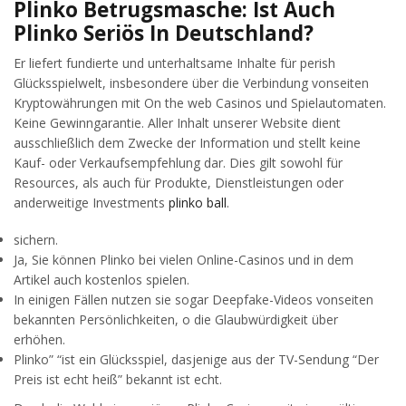
Plinko Betrugsmasche: Ist Auch
Plinko Seriös In Deutschland?
Er liefert fundierte und unterhaltsame Inhalte für perish
Glücksspielwelt, insbesondere über die Verbindung vonseiten
Kryptowährungen mit On the web Casinos und Spielautomaten.
Keine Gewinngarantie. Aller Inhalt unserer Website dient
ausschließlich dem Zwecke der Information und stellt keine
Kauf- oder Verkaufsempfehlung dar. Dies gilt sowohl für
Resources, als auch für Produkte, Dienstleistungen oder
anderweitige Investments
plinko ball
.
sichern.
Ja, Sie können Plinko bei vielen Online-Casinos und in dem
Artikel auch kostenlos spielen.
In einigen Fällen nutzen sie sogar Deepfake-Videos vonseiten
bekannten Persönlichkeiten, o die Glaubwürdigkeit über
erhöhen.
Plinko” “ist ein Glücksspiel, dasjenige aus der TV-Sendung “Der
Preis ist echt heiß” bekannt ist echt.