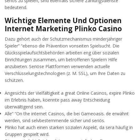
seriös zu spielen, sind ebenfalls sichere Zahlungsdienste
bedeutend.
Wichtige Elemente Und Optionen
Internet Marketing Plinko Casino
Dazu gehört auch der Schutzmechanismus minderjähriger
Spieler” “ebenso die Prävention vonseiten Spielsucht. Die
Glücksspielaufsichtsbehörden arbeiten eng über sozialen
Einrichtungen zusammen, um betroffenen Spielern Hilfe
anzubieten. Seriöse Plattformen verwenden actuelle
Verschlüsselungstechnologien (z. M. SSL), um Ihre Daten zu
schützen.
Angesichts der Vielfältigkeit a great Online Casinos, expire Plinko
im Erlebnis haben, koennte pass away Entscheidung
überwältigend sein.
Alle” “On the internet Casinos, die bei Gameoasis. de erwähnt
werden, sind selvbestemmende sicher und seriös.
Plinko hat auch einen starken sozialen Aspekt, da sera häufig in
Gruppen gespielt wird.