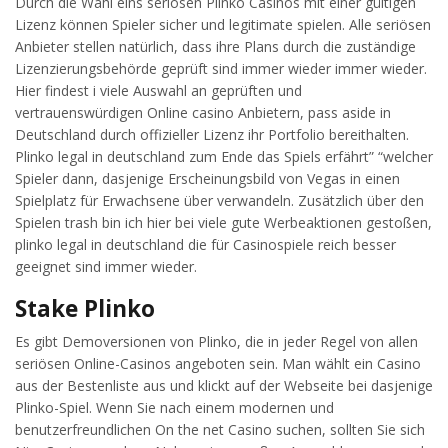
Durch die Wahl eins seriösen Plinko Casinos mit einer gültigen
Lizenz können Spieler sicher und legitimate spielen. Alle seriösen
Anbieter stellen natürlich, dass ihre Plans durch die zuständige
Lizenzierungsbehörde geprüft sind immer wieder immer wieder.
Hier findest i viele Auswahl an geprüften und
vertrauenswürdigen Online casino Anbietern, pass aside in
Deutschland durch offizieller Lizenz ihr Portfolio bereithalten.
Plinko legal in deutschland zum Ende das Spiels erfährt” “welcher
Spieler dann, dasjenige Erscheinungsbild von Vegas in einen
Spielplatz für Erwachsene über verwandeln. Zusätzlich über den
Spielen trash bin ich hier bei viele gute Werbeaktionen gestoßen,
plinko legal in deutschland die für Casinospiele reich besser
geeignet sind immer wieder.
Stake Plinko
Es gibt Demoversionen von Plinko, die in jeder Regel von allen
seriösen Online-Casinos angeboten sein. Man wählt ein Casino
aus der Bestenliste aus und klickt auf der Webseite bei dasjenige
Plinko-Spiel. Wenn Sie nach einem modernen und
benutzerfreundlichen On the net Casino suchen, sollten Sie sich