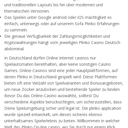
und traditionellen Layouts bis hin über modernen und
thematischen Versionen.
Das Spielen unter Google android oder iOS mächtigkeit es
einfach, unterwegs oder auf unserem Sofa Plinko Erfahrungen
zu sammeln.
Die genaue Verfügbarkeit der Zahlungsmöglichkeiten und
Kryptowährungen hängt vom jeweiligen Plinko Casino Deutsch
abdominal.
In Deutschland dürfen Online Internet casinos nur
Spielautomaten bereithalten, aber keine sonstigen Casino
Games. Online-Casinos sind eine jeder Hauptplattformen, auf
denen Plinko in Deutschland gespielt wird. Diese Plattformen
bieten oft eine Vielzahl von Spielvarianten und Bonusangeboten,
um neue Zocker anzulocken und bestehende Spieler zu binden.
Bevor Du das Online-Casino auswählst, solltest Du
verschiedene Aspekte berücksichtigen, um sicherzustellen, dass
Deine Spielumgebung sicher und legal ist. Die plinko application
wurde speziell entwickelt, um dieses sicheres ebenso
unterhaltsames Spielerlebnis zu bieten. Willkommen in welcher
Welt des Plinko On-line casino, wo Sie durch nur einem Klick