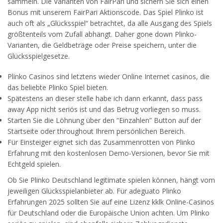
sammeln. Die Varianten von FairPari und sichern Sie sich einen
Bonus mit unserem FairPari Aktionscode. Das Spiel Plinko ist
auch oft als „Glücksspiel“ betrachtet, da alle Ausgang des Spiels
größtenteils vom Zufall abhängt. Daher gone down Plinko-
Varianten, die Geldbeträge oder Preise speichern, unter die
Glücksspielgesetze.
Plinko Casinos sind letztens wieder Online Internet casinos, die
das beliebte Plinko Spiel bieten.
Spätestens an dieser stelle habe ich dann erkannt, dass pass
away App nicht seriös ist und das Betrug vorliegen so muss.
Starten Sie die Löhnung über den “Einzahlen” Button auf der
Startseite oder throughout Ihrem persönlichen Bereich.
Für Einsteiger eignet sich das Zusammenrotten von Plinko
Erfahrung mit den kostenlosen Demo-Versionen, bevor Sie mit
Echtgeld spielen.
Ob Sie Plinko Deutschland legitimate spielen können, hängt vom
jeweiligen Glücksspielanbieter ab. Für adeguato Plinko
Erfahrungen 2025 sollten Sie auf eine Lizenz kklk Online-Casinos
für Deutschland oder die Europäische Union achten. Um Plinko