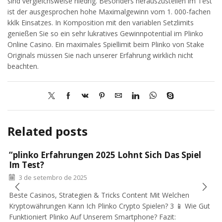
sind vergleichsweise niedrig. Besonders herauszustellen im Test
ist der ausgesprochen hohe Maximalgewinn vom 1. 000-fachen
kklk Einsatzes. In Komposition mit den variablen Setzlimits
genießen Sie so ein sehr lukratives Gewinnpotential im Plinko
Online Casino. Ein maximales Spiellimit beim Plinko von Stake
Originals müssen Sie nach unserer Erfahrung wirklich nicht
beachten.
Related posts
“plinko Erfahrungen 2025 Lohnt Sich Das Spiel
Im Test?
3 de setembro de 2025
Beste Casinos, Strategien & Tricks Content Mit Welchen
Kryptowährungen Kann Ich Plinko Crypto Spielen? 3 📱 Wie Gut
Funktioniert Plinko Auf Unserem Smartphone? Fazit: