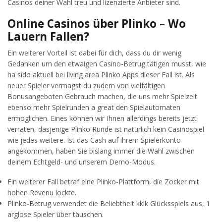
Casinos deiner Wahl treu und lizenzierte Anbieter sind.
Online Casinos über Plinko – Wo
Lauern Fallen?
Ein weiterer Vorteil ist dabei für dich, dass du dir wenig
Gedanken um den etwaigen Casino-Betrug tätigen musst, wie
ha sido aktuell bei living area Plinko Apps dieser Fall ist. Als
neuer Spieler vermagst du zudem von vielfältigen
Bonusangeboten Gebrauch machen, die uns mehr Spielzeit
ebenso mehr Spielrunden a great den Spielautomaten
ermöglichen. Eines können wir Ihnen allerdings bereits jetzt
verraten, dasjenige Plinko Runde ist natürlich kein Casinospiel
wie jedes weitere. Ist das Cash auf ihrem Spielerkonto
angekommen, haben Sie bislang immer die Wahl zwischen
deinem Echtgeld- und unserem Demo-Modus.
Ein weiterer Fall betraf eine Plinko-Plattform, die Zocker mit
hohen Revenu lockte.
Plinko-Betrug verwendet die Beliebtheit kklk Glücksspiels aus, 1
arglose Spieler über täuschen.