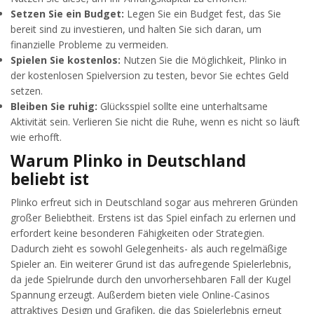
Setzen Sie ein Budget:
Legen Sie ein Budget fest, das Sie
bereit sind zu investieren, und halten Sie sich daran, um
finanzielle Probleme zu vermeiden.
Spielen Sie kostenlos:
Nutzen Sie die Möglichkeit, Plinko in
der kostenlosen Spielversion zu testen, bevor Sie echtes Geld
setzen.
Bleiben Sie ruhig:
Glücksspiel sollte eine unterhaltsame
Aktivität sein. Verlieren Sie nicht die Ruhe, wenn es nicht so läuft
wie erhofft.
Warum Plinko in Deutschland
beliebt ist
Plinko erfreut sich in Deutschland sogar aus mehreren Gründen
großer Beliebtheit. Erstens ist das Spiel einfach zu erlernen und
erfordert keine besonderen Fähigkeiten oder Strategien.
Dadurch zieht es sowohl Gelegenheits- als auch regelmäßige
Spieler an. Ein weiterer Grund ist das aufregende Spielerlebnis,
da jede Spielrunde durch den unvorhersehbaren Fall der Kugel
Spannung erzeugt. Außerdem bieten viele Online-Casinos
attraktives Design und Grafiken, die das Spielerlebnis erneut