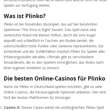
Spieler zur Verfügung stehen.
Was ist Plinko?
Plinko ist ein fesselndes Glückspiel, das auf der berühmten
Spielshow “The Price is Right” basiert. Das Spiel nutzt eine
senkrechte Wand mit kleinen Stiften, durch die eine Kugel
abprallt und schließlich in Taschen am Boden landet, die
unterschiedlich hohe Punkte oder Gewinne repräsentieren. Die
Einfachheit und der Zufallsfaktor machen Plinko für Spieler aller
Erfahrungsstufen attraktiv. Oftmals gibt es verschiedene
Einsatzlevels, die es den Spielern ermöglichen, das Risiko nach
ihren eigenen Vorlieben zu steuern.
Die besten Online-Casinos für Plinko
Wenn Sie Plinko in Deutschland spielen möchten, gibt es viele
Online-Casinos, die herausragende Optionen anbieten. Hier sind
fünf der besten Plattformen für Einsteiger:
Casino-X:
Dieses Casino bietet ein umfangreiches Plinko-Spiel