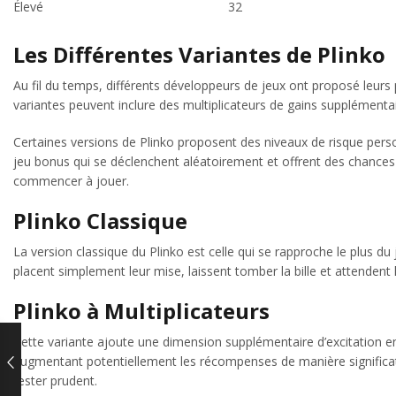
Élevé
32
Les Différentes Variantes de Plinko
Au fil du temps, différents développeurs de jeux ont proposé leurs p
variantes peuvent inclure des multiplicateurs de gains supplémenta
Certaines versions de Plinko proposent des niveaux de risque perso
jeu bonus qui se déclenchent aléatoirement et offrent des chances 
commencer à jouer.
Plinko Classique
La version classique du Plinko est celle qui se rapproche le plus d
placent simplement leur mise, laissent tomber la bille et attendent le
Plinko à Multiplicateurs
Cette variante ajoute une dimension supplémentaire d’excitation en i
augmentant potentiellement les récompenses de manière significativ
rester prudent.