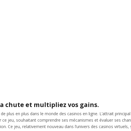
la chute et multipliez vos gains.
de plus en plus dans le monde des casinos en ligne. L’attrait principal
ur ce jeu, souhaitant comprendre ses mécanismes et évaluer ses chanc
ion. Ce jeu, relativement nouveau dans l’univers des casinos virtuel