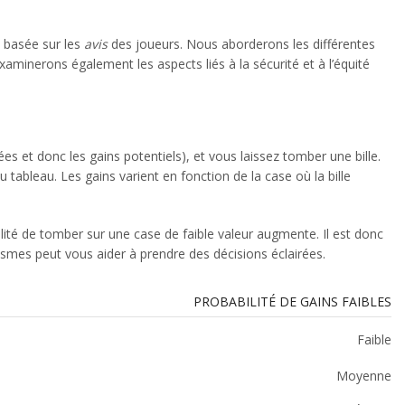
e basée sur les
avis
des joueurs. Nous aborderons les différentes
xaminerons également les aspects liés à la sécurité et à l’équité
s et donc les gains potentiels), et vous laissez tomber une bille.
 tableau. Les gains varient en fonction de la case où la bille
abilité de tomber sur une case de faible valeur augmente. Il est donc
ismes peut vous aider à prendre des décisions éclairées.
PROBABILITÉ DE GAINS FAIBLES
Faible
Moyenne