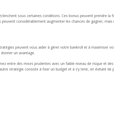
éclenchent sous certaines conditions. Ces bonus peuvent prendre la f
 peuvent considérablement augmenter les chances de gagner, mais il 
stratégies peuvent vous aider à gérer votre bankroll et à maximiser v
s donner un avantage.
ernez entre des mises prudentes avec un faible niveau de risque et de
tre stratégie consiste à fixer un budget et à s’y tenir, en évitant de 