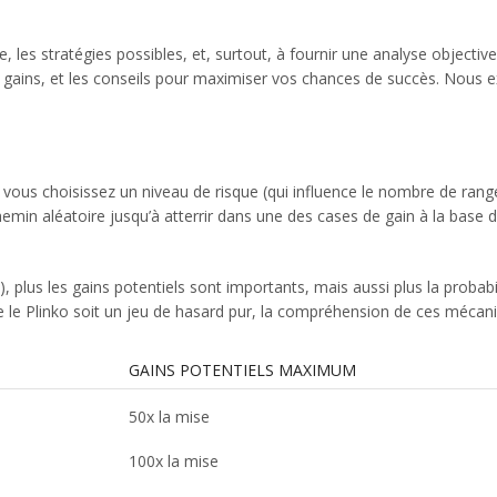
e, les stratégies possibles, et, surtout, à fournir une analyse objectiv
es gains, et les conseils pour maximiser vos chances de succès. Nous e
vous choisissez un niveau de risque (qui influence le nombre de rangée
hemin aléatoire jusqu’à atterrir dans une des cases de gain à la base du
les), plus les gains potentiels sont importants, mais aussi plus la prob
ue le Plinko soit un jeu de hasard pur, la compréhension de ces mécan
GAINS POTENTIELS MAXIMUM
50x la mise
100x la mise