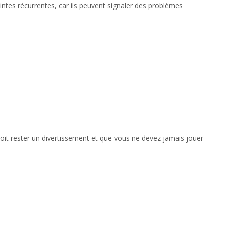
laintes récurrentes, car ils peuvent signaler des problèmes
 doit rester un divertissement et que vous ne devez jamais jouer