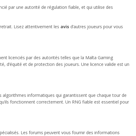
ié par une autorité de régulation fiable, et qui utilise des
etrait. Lisez attentivement les
avis
d’autres joueurs pour vous
ement licenciés par des autorités telles que la Malta Gaming
 d’équité et de protection des joueurs. Une licence valide est un
des algorithmes informatiques qui garantissent que chaque tour de
 qu’ils fonctionnent correctement. Un RNG fiable est essentiel pour
spécialisés. Les forums peuvent vous fournir des informations