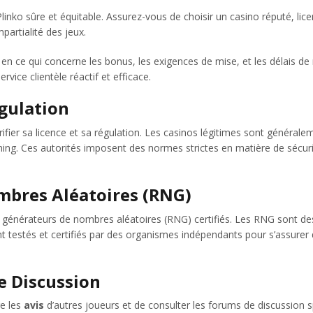
inko sûre et équitable. Assurez-vous de choisir un casino réputé, licenc
partialité des jeux.
n ce qui concerne les bonus, les exigences de mise, et les délais de r
rvice clientèle réactif et efficace.
égulation
érifier sa licence et sa régulation. Les casinos légitimes sont général
. Ces autorités imposent des normes strictes en matière de sécurité,
ombres Aléatoires (RNG)
 des générateurs de nombres aléatoires (RNG) certifiés. Les RNG sont 
nt testés et certifiés par des organismes indépendants pour s’assurer
e Discussion
re les
avis
d’autres joueurs et de consulter les forums de discussion 