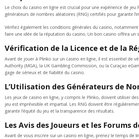
Le choix du casino en ligne est crucial pour une expérience de jeu Pl
générateurs de nombres aléatoires (RNG) certifiés pour garantir l’im
Vérifiez également les conditions générales du casino, notamment e
faire une idée de la réputation du casino. Un bon casino offrira un se
Vérification de la Licence et de la R
Avant de jouer à Plinko sur un casino en ligne, il est essentiel de v
Authority (MGA), la UK Gambling Commission, ou la Curaçao eGaming
gage de sérieux et de fiabilité du casino.
L’Utilisation des Générateurs de N
Les jeux de casino en ligne, y compris le Plinko, doivent utiliser
jeu est imprévisible et impartial. Les RNG doivent être régulièreme
garantir l’équité du jeu et la transparence des résultats.
Les Avis des Joueurs et les Forums d
Avant de vous inscrire sur un casino en ligne, prenez le temps de li