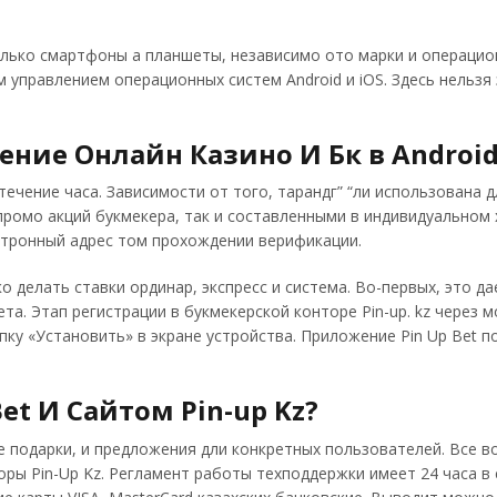
олько смартфоны а планшеты, независимо ото марки и операцио
 управлением операционных систем Android и iOS. Здесь нельзя
ние Онлайн Казино И Бк в Android 
течение часа. Зависимости от того, тарандг” “ли использована д
ромо акций букмекера, так и составленными в индивидуальном 
ектронный адрес том прохождении верификации.
ько делать ставки ординар, экспресс и система. Во-первых, это
ета. Этап регистрации в букмекерской конторе Pin-up. kz через
пку «Установить» в экране устройства. Приложение Pin Up Bet 
et И Сайтом Pin-up Kz?
 подарки, и предложения дли конкретных пользователей. Все во
ы Pin-Up Kz. Регламент работы техподдержки имеет 24 часа в с