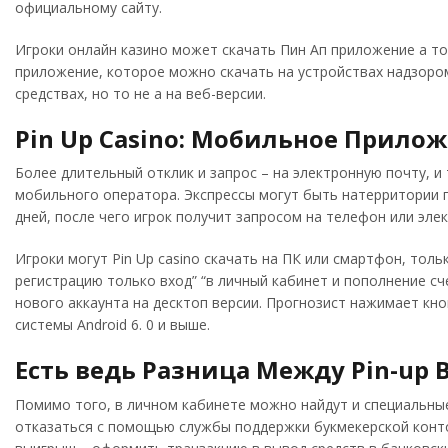
официальному сайту.
Игроки онлайн казино может скачать Пин Ап приложение а т
приложение, которое можно скачать на устройствах надзором
средствах, но то не а на веб-версии.
Pin Up Casino: Мобильное Приложе
Более длительный отклик и запрос – на электронную почту, и 
мобильного оператора. Экспрессы могут быть натерритории п
дней, после чего игрок получит запросом на телефон или эл
Игроки могут Pin Up casino скачать на ПК или смартфон, тол
регистрацию только вход” “в личный кабинет и пополнение сч
нового аккаунта на десктоп версии. Прогнозист нажимает кно
системы Android 6. 0 и выше.
Есть ведь Разница Между Pin-up B
Помимо того, в личном кабинете можно найдут и специальные
отказаться с помощью службы поддержки букмекерской контор