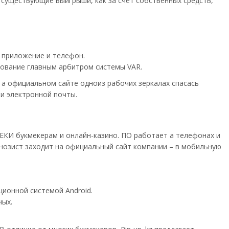
 существующие выигрыши, как за счет собственных средств,
 приложение и телефон.
зование главным арбитром системы VAR.
 а официальном сайте одноиз рабочих зеркалах спасась
и электронной почты.
ЕКИ букмекерам и онлайн-казино. ПО работает а телефонах и
гнозист заходит на официальный сайт компании – в мобильную
ционной системой Android.
ных.