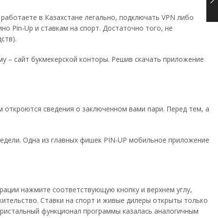
 работаете в Казахстане легально, подключать VPN либо
о Pin-Up и ставкам на спорт. Достаточно того, не
ств).
мму – сайт букмекерской конторы. Решив скачать приложение
м откроются сведения о заключенном вами пари. Перед тем, а
недели. Одна из главных фишек PIN-UP мобильное приложение
трации нажмите соответствующую кнопку и верхнем углу,
жительство. Ставки на спорт и живые дилеры открыты только
 пристальный функционал программы казалась аналогичным