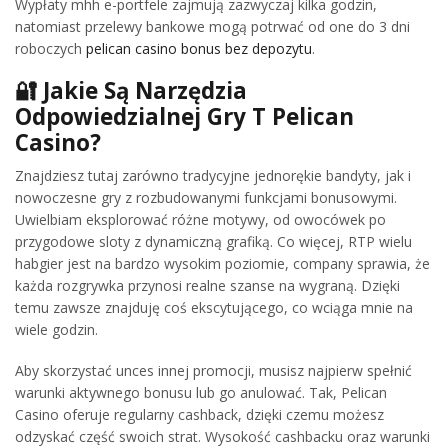
Wypłaty mhh e-portfele zajmują zazwyczaj kilka godzin,
natomiast przelewy bankowe mogą potrwać od one do 3 dni
roboczych
pelican casino bonus bez depozytu
.
🔐 Jakie Są Narzędzia
Odpowiedzialnej Gry T Pelican
Casino?
Znajdziesz tutaj zarówno tradycyjne jednorękie bandyty, jak i
nowoczesne gry z rozbudowanymi funkcjami bonusowymi.
Uwielbiam eksplorować różne motywy, od owocówek po
przygodowe sloty z dynamiczną grafiką. Co więcej, RTP wielu
habgier jest na bardzo wysokim poziomie, company sprawia, że
każda rozgrywka przynosi realne szanse na wygraną. Dzięki
temu zawsze znajduję coś ekscytującego, co wciąga mnie na
wiele godzin.
Aby skorzystać unces innej promocji, musisz najpierw spełnić
warunki aktywnego bonusu lub go anulować. Tak, Pelican
Casino oferuje regularny cashback, dzięki czemu możesz
odzyskać część swoich strat. Wysokość cashbacku oraz warunki