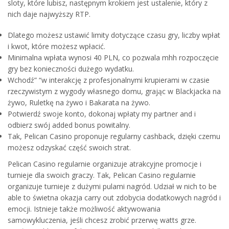
sloty, które lubisz, następnym krokiem jest ustalenie, który z
nich daje najwyższy RTP.
Dlatego możesz ustawić limity dotyczące czasu gry, liczby wpłat
i kwot, które możesz wpłacić.
Minimalna wpłata wynosi 40 PLN, co pozwala mhh rozpoczęcie
gry bez konieczności dużego wydatku.
Wchodź” “w interakcję z profesjonalnymi krupierami w czasie
rzeczywistym z wygody własnego domu, grając w Blackjacka na
żywo, Ruletkę na żywo i Bakarata na żywo.
Potwierdź swoje konto, dokonaj wpłaty my partner and i
odbierz swój added bonus powitalny.
Tak, Pelican Casino proponuje regularny cashback, dzięki czemu
możesz odzyskać część swoich strat.
Pelican Casino regularnie organizuje atrakcyjne promocje i
turnieje dla swoich graczy. Tak, Pelican Casino regularnie
organizuje turnieje z dużymi pulami nagród. Udział w nich to be
able to świetna okazja carry out zdobycia dodatkowych nagród i
emocji. Istnieje także możliwość aktywowania
samowykluczenia, jeśli chcesz zrobić przerwę watts grze.