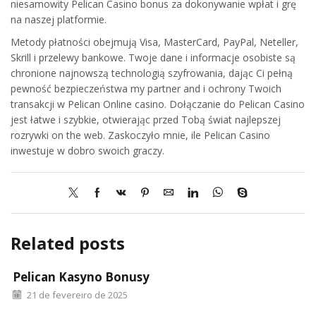
niesamowity Pelican Casino bonus za dokonywanie wpłat i grę
na naszej platformie.
Metody płatności obejmują Visa, MasterCard, PayPal, Neteller,
Skrill i przelewy bankowe. Twoje dane i informacje osobiste są
chronione najnowszą technologią szyfrowania, dając Ci pełną
pewność bezpieczeństwa my partner and i ochrony Twoich
transakcji w Pelican Online casino. Dołączanie do Pelican Casino
jest łatwe i szybkie, otwierając przed Tobą świat najlepszej
rozrywki on the web. Zaskoczyło mnie, ile Pelican Casino
inwestuje w dobro swoich graczy.
Related posts
Pelican Kasyno Bonusy
21 de fevereiro de 2025