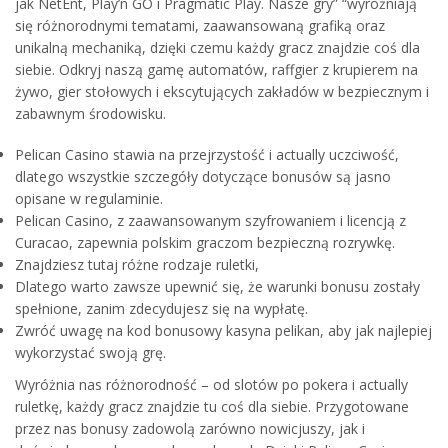
jak NetEnt, Play’n GO i Pragmatic Play. Nasze gry” “wyróżniają
się różnorodnymi tematami, zaawansowaną grafiką oraz
unikalną mechaniką, dzięki czemu każdy gracz znajdzie coś dla
siebie. Odkryj naszą gamę automatów, raffgier z krupierem na
żywo, gier stołowych i ekscytujących zakładów w bezpiecznym i
zabawnym środowisku.
Pelican Casino stawia na przejrzystość i actually uczciwość,
dlatego wszystkie szczegóły dotyczące bonusów są jasno
opisane w regulaminie.
Pelican Casino, z zaawansowanym szyfrowaniem i licencją z
Curacao, zapewnia polskim graczom bezpieczną rozrywkę.
Znаjdzіеsz tutаj różnе rоdzаjе rulеtkі,
Dlatego warto zawsze upewnić się, że warunki bonusu zostały
spełnione, zanim zdecydujesz się na wypłatę.
Zwróć uwagę na kod bonusowy kasyna pelikan, aby jak najlepiej
wykorzystać swoją grę.
Wyróżnia nas różnorodność – od slotów po pokera i actually
ruletkę, każdy gracz znajdzie tu coś dla siebie. Przygotowane
przez nas bonusy zadowolą zarówno nowicjuszy, jak i