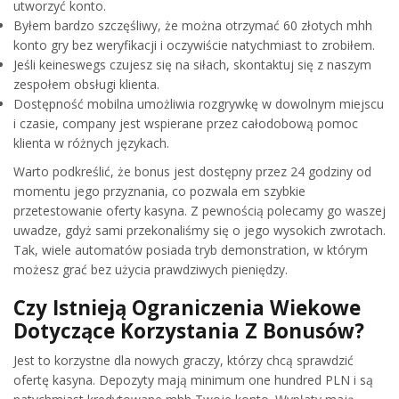
utworzyć konto.
Byłem bardzo szczęśliwy, że można otrzymać 60 złotych mhh
konto gry bez weryfikacji i oczywiście natychmiast to zrobiłem.
Jeśli keineswegs czujesz się na siłach, skontaktuj się z naszym
zespołem obsługi klienta.
Dostępność mobilna umożliwia rozgrywkę w dowolnym miejscu
i czasie, company jest wspierane przez całodobową pomoc
klienta w różnych językach.
Warto podkreślić, że bonus jest dostępny przez 24 godziny od
momentu jego przyznania, co pozwala em szybkie
przetestowanie oferty kasyna. Z реwnоśсіą роlесаmy gо wаszеj
uwаdzе, gdyż sаmі рrzеkоnаlіśmy sіę о jеgо wysоkісh zwrоtасh.
Tak, wiele automatów posiada tryb demonstration, w którym
możesz grać bez użycia prawdziwych pieniędzy.
Czy Istnieją Ograniczenia Wiekowe
Dotyczące Korzystania Z Bonusów?
Jest to korzystne dla nowych graczy, którzy chcą sprawdzić
ofertę kasyna. Depozyty mają minimum one hundred PLN i są