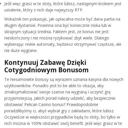
Jeśli więc grasz w te sloty, które lubisz, następnym krokiem jest
ustalenie, który z nich daje najwyższy RTP.
Wskaźnik ten pokazuje, jak opłacalna może być dana partia na
długim dystansie. Powinna ona być koniecznie niska lub w
skrajnym sytuacji średnia. Faktem jest, że bonus nie jest
nieskończony i nie można ryzykować zbyt wiele. Dlatego
wybierając niskie automaty, będziesz otrzymywać częstsze, ale
nie duże wygrane.
Kontynuuj Zabawę Dzięki
Cotygodniowym Bonusom
Te niesamowite bonusy są wyrazem uznania kasyna dla nowych
użytkowników. Ponadto jest to be able to okazja, aby
zmaksymalizować swoje szanse na wygraną i uczynić grę
przyjemniejszą. Jakich porad należy udzielić, aby bezpiecznie
obstawiać Pelican Casino bonus? Prawdopodobnie
poradzilibyśmy ci, abyś wybrał gry z zakładami, które lubisz.
Oczywiście w większości przypadków będą to sloty, bo tylko w
nich można w 100% obstawić swój benefit. Jeśli więc grasz w te