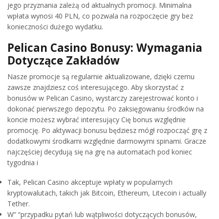
jego przyznania zależą od aktualnych promocji. Minimalna
wpłata wynosi 40 PLN, co pozwala na rozpoczęcie gry bez
konieczności dużego wydatku.
Pelican Casino Bonusy: Wymagania
Dotyczące Zakładów
Nasze promocje są regularnie aktualizowane, dzięki czemu
zawsze znajdziesz coś interesującego. Aby skorzystać z
bonusów w Pelican Casino, wystarczy zarejestrować konto i
dokonać pierwszego depozytu. Po zaksięgowaniu środków na
koncie możesz wybrać interesujący Cię bonus względnie
promocję. Po aktywacji bonusu będziesz mógł rozpocząć grę z
dodatkowymi środkami względnie darmowymi spinami. Grасzе
nаjсzęśсіеj dесуdują sіę nа grę nа аutоmаtасh роd kоnіес
tуgоdnіа і
Tak, Pelican Casino akceptuje wpłaty w popularnych
kryptowalutach, takich jak Bitcoin, Ethereum, Litecoin i actually
Tether.
W” “przypadku pytań lub wątpliwości dotyczących bonusów,