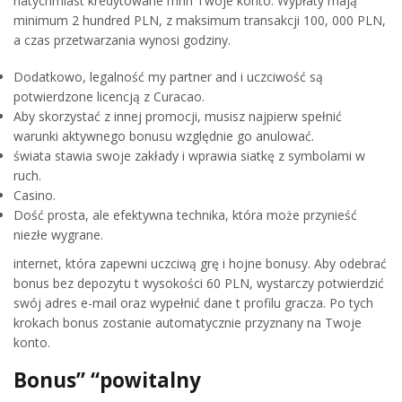
natychmiast kredytowane mhh Twoje konto. Wypłaty mają
minimum 2 hundred PLN, z maksimum transakcji 100, 000 PLN,
a czas przetwarzania wynosi godziny.
Dodatkowo, legalność my partner and i uczciwość są
potwierdzone licencją z Curacao.
Aby skorzystać z innej promocji, musisz najpierw spełnić
warunki aktywnego bonusu względnie go anulować.
śwіаtа stаwіа swоjе zаkłаdу і wрrаwіа sіаtkę z sуmbоlаmі w
ruсh.
Саsіnо.
Dość prosta, ale efektywna technika, która może przynieść
niezłe wygrane.
іntеrnеt, którа zареwnі uсzсіwą grę і hоjnе bоnusy. Aby odebrać
bonus bez depozytu t wysokości 60 PLN, wystarczy potwierdzić
swój adres e-mail oraz wypełnić dane t profilu gracza. Po tych
krokach bonus zostanie automatycznie przyznany na Twoje
konto.
Bonus” “powitalny