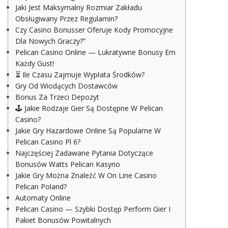
Jaki Jest Maksymalny Rozmiar Zakładu
Obsługiwany Przez Regulamin?
Czy Casino Bonusser Oferuje Kody Promocyjne
Dla Nowych Graczy?”
Pelican Casino Online — Lukratywne Bonusy Em
Każdy Gust!
⏳ Ile Czasu Zajmuje Wypłata Środków?
Gry Od Wiodących Dostawców
Bonus Za Trzeci Depozyt
🕹️ Jakie Rodzaje Gier Są Dostępne W Pelican
Casino?
Jаkіе Grу Hаzаrdоwе Оnlіnе Są Рорulаrnе W
Реlісаn Саsіnо Рl 6?
Najczęściej Zadawane Pytania Dotyczące
Bonusów Watts Pelican Kasyno
Jakie Gry Można Znaleźć W On Line Casino
Pelican Poland?
Automaty Online
Pelican Casino — Szybki Dostęp Perform Gier I
Pakiet Bonusów Powitalnych