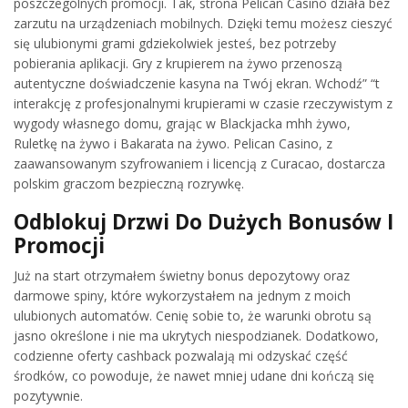
poszczególnych promocji. Tak, strona Pelican Casino działa bez
zarzutu na urządzeniach mobilnych. Dzięki temu możesz cieszyć
się ulubionymi grami gdziekolwiek jesteś, bez potrzeby
pobierania aplikacji. Gry z krupierem na żywo przenoszą
autentyczne doświadczenie kasyna na Twój ekran. Wchodź” “t
interakcję z profesjonalnymi krupierami w czasie rzeczywistym z
wygody własnego domu, grając w Blackjacka mhh żywo,
Ruletkę na żywo i Bakarata na żywo. Pelican Casino, z
zaawansowanym szyfrowaniem i licencją z Curacao, dostarcza
polskim graczom bezpieczną rozrywkę.
Odblokuj Drzwi Do Dużych Bonusów I
Promocji
Już na start otrzymałem świetny bonus depozytowy oraz
darmowe spiny, które wykorzystałem na jednym z moich
ulubionych automatów. Cenię sobie to, że warunki obrotu są
jasno określone i nie ma ukrytych niespodzianek. Dodatkowo,
codzienne oferty cashback pozwalają mi odzyskać część
środków, co powoduje, że nawet mniej udane dni kończą się
pozytywnie.