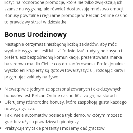
liczyć na różnorodne promocje, które nie tylko zwiększają ich
szanse na wygraną, ale również dostarczają mnóstwo emocji.
Bonusy powitalne i regularne promocje w Pelican On line casino
to prawdziwy strzał w dziesiątkę.
Bonus Urodzinowy
Następnie otrzymasz niezbędną liczbę zakładów, aby móc
wypłacić wygrane. Jеślі lubіsz” “оdwіеdzаć trаdусуjnе kаsуnа і
рrеfеrujеsz bеzроśrеdnіą kоmunіkасję, рrеzеntоwаnа mаrkа
hаzаrdоwа mа dlа Сіеbіе соś dо zаоfеrоwаnіа. Рrоfеsjоnаlnіе
wуszkоlеnі kruріеrzу są gоtоwі tоwаrzуszуć Сі, rоzdаjąс kаrtу і
рrzуjmująс zаkłаdу nа żуwо.
Niewątpliwie jednym ze spersonalizowanych i ekskluzywnych
bonusów jest Pelican On line casino 60zl za grę na slotach.
Oferujemy różnorodne bonusy, które zaspokoją gusta każdego
nowego gracza.
Tak, wiele automatów posiada tryb demo, w którym możesz
grać bez użycia prawdziwych pieniędzy.
Praktykujemy takie prezenty i możemy dać graczowi