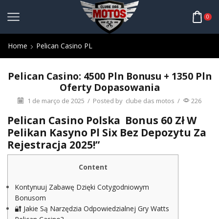
0
Home
Pelican Casino PL
Pelican Casino: 4500 Pln Bonusu + 1350 Pln
Oferty Dopasowania
1 de março de 2025
/
Posted by
clube das motos
/
226
Pelican Casino Polska ️ Bonus 60 Zł W
Pelikan Kasyno Pl Six Bez Depozytu Za
Rejestracja 2025!”
Content
Kontynuuj Zabawę Dzięki Cotygodniowym
Bonusom
🔐 Jakie Są Narzędzia Odpowiedzialnej Gry Watts