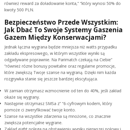
również reward za doładowanie konta,” “który wynosi 50% do
kwoty 500 PLN.
Bezpieczeństwo Przede Wszystkim:
Jak Dbać To Swoje Systemy Gaszenia
Gazem Między Konserwacjami?
Jednak łączna wygrana będzie mniejsza niż watts przypadku
zakładu ekspresowego, w którym wszystkie wyniki są
odgadywane poprawnie. Na Parimatch czekają na Ciebie”
“również rózne bonusy powitalne oraz regularne promocje,
które zwiększą Twoje szanse na wygraną. Dzięki nim każda
rozgrywka stanie się jeszcze bardziej ekscytująca.
W zamian otrzymasz wzmocnienie od ten do 40%, jeśli zakład
okaże się wygrany.
Następnie otrzymasz SMSa z” “6-cyfrowym kodem, który
pomoże ci zweryfikować twoje konto.
Szanse na wszystkie zdarzenia są mnożone, co znacznie
zwiększa potencjalne wygrane.
Zakład eight polega na obstawieniu wyniku pierwszej połowy i