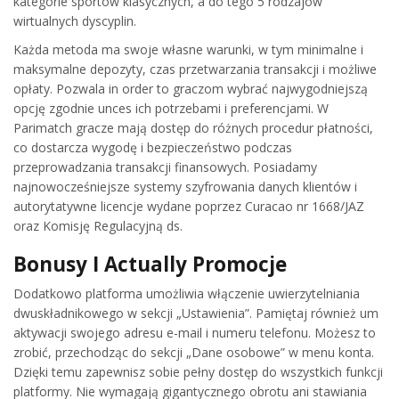
kategorie sportów klasycznych, a do tego 5 rodzajów
wirtualnych dyscyplin.
Każda metoda ma swoje własne warunki, w tym minimalne i
maksymalne depozyty, czas przetwarzania transakcji i możliwe
opłaty. Pozwala in order to graczom wybrać najwygodniejszą
opcję zgodnie unces ich potrzebami i preferencjami. W
Parimatch gracze mają dostęp do różnych procedur płatności,
co dostarcza wygodę i bezpieczeństwo podczas
przeprowadzania transakcji finansowych. Posiadamy
najnowocześniejsze systemy szyfrowania danych klientów i
autorytatywne licencje wydane poprzez Curacao nr 1668/JAZ
oraz Komisję Regulacyjną ds.
Bonusy I Actually Promocje
Dodatkowo platforma umożliwia włączenie uwierzytelniania
dwuskładnikowego w sekcji „Ustawienia”. Pamiętaj również um
aktywacji swojego adresu e-mail i numeru telefonu. Możesz to
zrobić, przechodząc do sekcji „Dane osobowe” w menu konta.
Dzięki temu zapewnisz sobie pełny dostęp do wszystkich funkcji
platformy. Nie wymagają gigantycznego obrotu ani stawiania