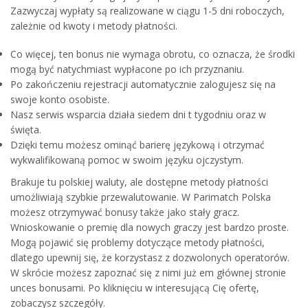
Zazwyczaj wypłaty są realizowane w ciągu 1-5 dni roboczych,
zależnie od kwoty i metody płatności.
Co więcej, ten bonus nie wymaga obrotu, co oznacza, że środki
mogą być natychmiast wypłacone po ich przyznaniu.
Po zakończeniu rejestracji automatycznie zalogujesz się na
swoje konto osobiste.
Nasz serwis wsparcia działa siedem dni t tygodniu oraz w
święta.
Dzięki temu możesz ominąć barierę językową i otrzymać
wykwalifikowaną pomoc w swoim języku ojczystym.
Brakuje tu polskiej waluty, ale dostępne metody płatności
umożliwiają szybkie przewalutowanie. W Parimatch Polska
możesz otrzymywać bonusy także jako stały gracz.
Wnioskowanie o premię dla nowych graczy jest bardzo proste.
Mogą pojawić się problemy dotyczące metody płatności,
dlatego upewnij się, że korzystasz z dozwolonych operatorów.
W skrócie możesz zapoznać się z nimi już em głównej stronie
unces bonusami. Po kliknięciu w interesującą Cię ofertę,
zobaczysz szczegóły.