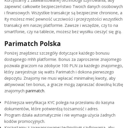
Korzystamy z zaawansowanej technologii szyfrowania, aby
zapewnić całkowite bezpieczeństwo Twoich danych osobowych
i finansowych. Wszystkie transakcje są bezpiecznie chronione, a
Ity możesz mieć pewność uczciwości i przejrzystości wszystkich
transakcji em naszej platformie. Zawsze i wszędzie, czy to na
smartfonie, czy na tablecie, możesz bez wysiłku cieszyć się grą.
Parimatch Polska
Poniżej znajdziesz szczegóły dotyczące każdego bonusu
dostępnego mhh platformie. Bonus za zaproszenie znajomego
pozwala graczom na zdobycie 100 PLN za każdego znajomego,
który zarejestruje się watts Parimatch i dokona pierwszego
depozytu. Znajomy nie musi wpłacać minimalnej kwoty, aby
aktywować ten bonus, a gracze mogą zapraszać dowolną liczbę
znajomych
parimatch
.
Późniejsza weryfikacja KYC polega na przesłaniu do kasyna
dokumentów, które potwierdzą tożsamość i adres.
Program działa automatycznie i nie wymaga użycia żadnych
kodów promocyjnych.
Korzystamy z zaawansowanej technologii szyfrowania, aby