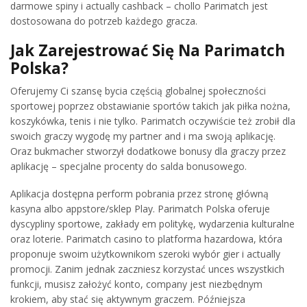
darmowe spiny i actually cashback – chollo Parimatch jest
dostosowana do potrzeb każdego gracza.
Jak Zarejestrować Się Na Parimatch
Polska?
Oferujemy Ci szansę bycia częścią globalnej społeczności
sportowej poprzez obstawianie sportów takich jak piłka nożna,
koszykówka, tenis i nie tylko. Parimatch oczywiście też zrobił dla
swoich graczy wygodę my partner and i ma swoją aplikację.
Oraz bukmacher stworzył dodatkowe bonusy dla graczy przez
aplikację – specjalne procenty do salda bonusowego.
Aplikacja dostępna perform pobrania przez stronę główną
kasyna albo appstore/sklep Play. Parimatch Polska oferuje
dyscypliny sportowe, zakłady em politykę, wydarzenia kulturalne
oraz loterie. Parimatch casino to platforma hazardowa, która
proponuje swoim użytkownikom szeroki wybór gier i actually
promocji. Zanim jednak zaczniesz korzystać unces wszystkich
funkcji, musisz założyć konto, company jest niezbędnym
krokiem, aby stać się aktywnym graczem. Późniejsza