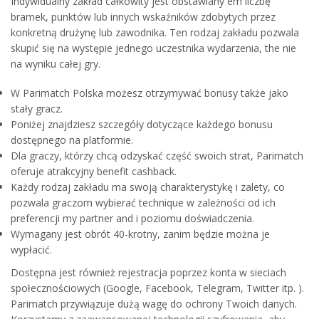
Indywidualny zakład całkowity jest obstawiany em liczbę
bramek, punktów lub innych wskaźników zdobytych przez
konkretną drużynę lub zawodnika. Ten rodzaj zakładu pozwala
skupić się na występie jednego uczestnika wydarzenia, the nie
na wyniku całej gry.
W Parimatch Polska możesz otrzymywać bonusy także jako
stały gracz.
Poniżej znajdziesz szczegóły dotyczące każdego bonusu
dostępnego na platformie.
Dla graczy, którzy chcą odzyskać część swoich strat, Parimatch
oferuje atrakcyjny benefit cashback.
Każdy rodzaj zakładu ma swoją charakterystykę i zalety, co
pozwala graczom wybierać technique w zależności od ich
preferencji my partner and i poziomu doświadczenia.
Wymagany jest obrót 40-krotny, zanim będzie można je
wypłacić.
Dostępna jest również rejestracja poprzez konta w sieciach
społecznościowych (Google, Facebook, Telegram, Twitter itp. ).
Parimatch przywiązuje dużą wagę do ochrony Twoich danych.