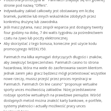
stronie pod nazwą “Offers”.
Indywidualny zakład całkowity jest obstawiany em liczbę
bramek, punktów lub innych wskaźników zdobytych przez
konkretną drużynę lub zawodnika.
Jeśli masz pytania, nasz zespół wsparcia jest dostępny twenty
four godziny na dobę, 7 dni watts tygodniu za pośrednictwem
czatu na żywo lub poczty elektronicznej.
Aby skorzystać z tego bonusa, konieczne jest użycie kodu
promocyjnego WEEKLY50.
Parimatch ma kilka wymagań dotyczących długości i znaków,
aby zwiększyć bezpieczeństwo. Parimatch casino to strona
hazardowa, która ma wiele do zaoferowania swoim klientom.
Jednak zanim jako gracz będziesz mógł przetestować wszystkie
nowe rzeczy, musisz przejść przez proces rejestracji w
Parimatch. Parimatch On line casino” “proponuje wirtualne
sporty unces możliwością zakładów. Niżej przedstawione
rodzaje sportów wirtualnych na prawdziwe pieniądze. Wśród
dostępnych metod można znaleźć karty bankowe, e-portfele,
systemy płatności i actually możliwość pracy unces