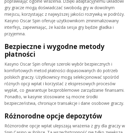
poprawiając ogólne wrażenia. Dzięki adaptacyjnemu układowi
gry gracze mogą doświadczać swobodą gry w dowolnym
miejscu, korzystając z najwyższej jakości rozrywką w podróży.
Kasyno Oscar Spin oferuje użytkownikom zminimalizowany
interfejs, zapewniając, że każda sesja gry będzie gładka i
przyjemna.
Bezpieczne i wygodne metody
płatności
Kasyno Oscar Spin oferuje szeroki wybór bezpiecznych i
komfortowych metod płatności dopasowanych do potrzeb
polskich graczy. Użytkownicy mogą selekcjonować spośród
różnych opcji wpłat i korzystać z ekspresowych procesów
wypłat, co gwarantuje bezproblemowe zarządzanie finansami.
Ponadto, w kasynie stosowane są mocne środki
bezpieczeństwa, chroniące transakcje i dane osobowe graczy.
Różnorodne opcje depozytów
Różnorodne opcje wpłat ulepszają wrażenia z gry dla graczy w
Spin Casino w Polsce. Ta wszechstronność nie tylko zwiększa