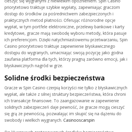
cieszyć się wygranymi z niewielkim opóźnieniem. Spin Casino
priorytetowo traktuje szybkie wypłaty, zapewniając graczom
dostęp do środków za pośrednictwem zabezpieczonych i
praktycznych metod płatności. Oferując różnorodne opcje
wypłat, w tym portfele elektroniczne, przelewy bankowe i karty
kredytowe, gracze mają swobodę wyboru metody, która pasuje
ich preferencjom. Dzięki natychmiastowemu przetwarzaniu, Spin
Casino priorytetowo traktuje zapewnienie błyskawicznego
dostępu do wygranych, umacniając swoją pozycję jako godna
zaufania platforma dla tych, którzy pragną zarówno emocji, jak i
błyskawicznych nagród w grze.
Solidne środki bezpieczeństwa
Gracze w Spin Casino czerpią korzyści nie tylko z błyskawicznych
wypłat, ale także z silnej struktury bezpieczeństwa, która chroni
ich transakcje finansowe. To zaangażowanie w zapewnienie
solidnych zabezpieczeń daje pewność, że gracze mogą cieszyć
się grą ze pewnością, pozwalając im skupić się na dążeniu do
swobody i wielkich wygranych.
Casinooscarspin