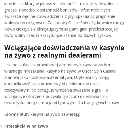
interfejsie, który w pierwszej kolejności traktuje zadowolenie
gracza. Ponadto, dostępność bonusów i ofert mobilnych
zwiększa ogólne doświadczenia z gry, spełniając pragnienie
wolności w rozgrywce. Za sprawą Oscar Spin użytkownicy mogą
łatwo cieszyć się ekscytującymi sesjami gier, przekształcając
swój wolny czas w ekscytujące szanse do dużych zysków.
Wciągające doświadczenia w kasynie
na żywo z realnymi dealerami
Jeśli poszukujesz prawdziwej atmosfery kasyna w zaciszu
własnego mieszkania, kasyno na żywo w Oscar Spin Casino
stanowi jako doskonała alternatywa. Użytkownicy mogą
komunikować się z prawdziwymi dealerami w czasie
rzeczywistym, co potęguje wrażenia związane z grą. To
wciągające otoczenie pozwala graczom delektować się
towarzyską aurą i emocjami typowymi dla tradycyjnych kasyn.
Główne atuty kasyna na żywo zawierają:
Interakcja w na żywo