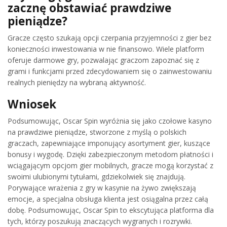
zacznę obstawiać prawdziwe
pieniądze?
Gracze często szukają opcji czerpania przyjemności z gier bez
konieczności inwestowania w nie finansowo. Wiele platform
oferuje darmowe gry, pozwalając graczom zapoznać się z
grami i funkcjami przed zdecydowaniem się o zainwestowaniu
realnych pieniędzy na wybraną aktywność.
Wniosek
Podsumowując, Oscar Spin wyróżnia się jako czołowe kasyno
na prawdziwe pieniądze, stworzone z myślą o polskich
graczach, zapewniające imponujący asortyment gier, kuszące
bonusy i wygodę. Dzięki zabezpieczonym metodom płatności i
wciągającym opcjom gier mobilnych, gracze mogą korzystać z
swoimi ulubionymi tytułami, gdziekolwiek się znajdują.
Porywające wrażenia z gry w kasynie na żywo zwiększają
emocje, a specjalna obsługa klienta jest osiągalna przez całą
dobę. Podsumowując, Oscar Spin to ekscytująca platforma dla
tych, którzy poszukują znaczących wygranych i rozrywki.