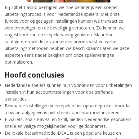
Bij 30bet Casino begrijpen we hoe belangrijk een soepel
uitbetalingsproces is voor Nederlandse spelers. Met onze
functie voor opgeslagen instellingen kunnen we transacties
vereenvoudigen en de beveiliging verbeteren. Zo kunnen we
ongestoord van onze spelervaring genieten. Maar hoe
configureren we deze voorkeuren precies vast en welke
uitbetalingsmethoden hebben we beschikbaar? Laten we deze
aspecten eens nader bekijken om onze spelervaring te
optimaliseren.
Hoofd conclusies
Nederlandse spelers kunnen hun voorkeuren voor uitbetalingen
instellen in hun accountinstellingen voor doeltreffende
transacties.
Bewaarde instellingen versimpelen het opnameproces doordat
u uw betaalgegevens niet steeds opnieuw moet invoeren.
E-wallets, zoals PayPal en Skrill, bieden Nederlandse gebruikers
snelle en veilige mogelijkheden voor geldopnames.
De lokale betaalmethode iDEAL is een populaire keuze en