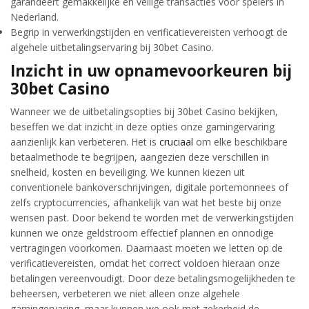
garandeert gemakkelijke en veilige transacties voor spelers in
Nederland.
Begrip in verwerkingstijden en verificatievereisten verhoogt de
algehele uitbetalingservaring bij 30bet Casino.
Inzicht in uw opnamevoorkeuren bij
30bet Casino
Wanneer we de uitbetalingsopties bij 30bet Casino bekijken,
beseffen we dat inzicht in deze opties onze gamingervaring
aanzienlijk kan verbeteren. Het is
cruciaal
om elke beschikbare
betaalmethode te begrijpen, aangezien deze verschillen in
snelheid, kosten en beveiliging. We kunnen kiezen uit
conventionele bankoverschrijvingen, digitale portemonnees of
zelfs cryptocurrencies, afhankelijk van wat het beste bij onze
wensen past. Door bekend te worden met de verwerkingstijden
kunnen we onze geldstroom effectief plannen en onnodige
vertragingen voorkomen. Daarnaast moeten we letten op de
verificatievereisten, omdat het correct voldoen hieraan onze
betalingen vereenvoudigt. Door deze betalingsmogelijkheden te
beheersen, verbeteren we niet alleen onze algehele
gamingervaring, maar kunnen we ook met zekerheid de