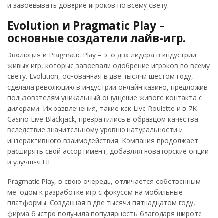
и завоевывать доверие игроков по всему свету.
Evolution и Pragmatic Play –
основные создатели лайв-игр.
Эволюция и Pragmatic Play – это два лидера в индустрии
живых игр, которые завоевали одобрение игроков по всему
свету. Evolution, основанная в две тысячи шестом году,
сделала революцию в индустрии онлайн казино, предложив
пользователям уникальный ощущение живого контакта с
дилерами. Их развлечения, такие как Live Roulette и в 7K
Casino Live Blackjack, превратились в образцом качества
вследствие значительному уровню натуральности и
интерактивного взаимодействия. Компания продолжает
расширять свой ассортимент, добавляя новаторские опции
и улучшая UI.
Pragmatic Play, в свою очередь, отличается собственным
методом к разработке игр с фокусом на мобильные
платформы. Созданная в две тысячи пятнадцатом году,
фирма быстро получила популярность благодаря широте