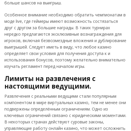
больше шансов на выигрыш.
Особенное внимание необходимо обратить чемпионатам в
моде live, где геймеры имеют возможность состязаться
друг с другом за большие награды. В таких турнирах
нередко предлагаются эксклюзивные вознаграждения для
игроков, включая безвозмездные вложения и дублирование
выигрышей. Следует иметь в виду, что любое казино
определяет свои условия для получения доступа к и
использования бонусов, поэтому желательно внимательно
изучать регламент перед началом игры.
Лимиты на развлечения с
настоящими ведущими.
Развлечения с реальными ведущими стали популярным
компонентом в мире виртуальных казино, тем не менее они
подвержены определённым ограничениям. Одно из
ключевых ограничений связано с юридическими моментами.
В некоторых странах действуют суровые законы,
управляющие работу онлайн казино, что может осложнить