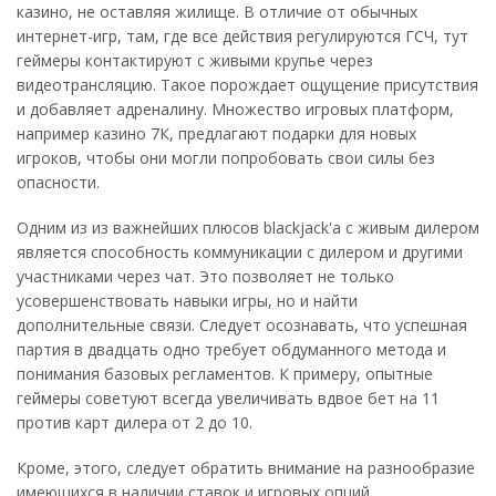
казино, не оставляя жилище. В отличие от обычных
интернет-игр, там, где все действия регулируются ГСЧ, тут
геймеры контактируют с живыми крупье через
видеотрансляцию. Такое порождает ощущение присутствия
и добавляет адреналину. Множество игровых платформ,
например казино 7К, предлагают подарки для новых
игроков, чтобы они могли попробовать свои силы без
опасности.
Одним из из важнейших плюсов blackjack'а с живым дилером
является способность коммуникации с дилером и другими
участниками через чат. Это позволяет не только
усовершенствовать навыки игры, но и найти
дополнительные связи. Следует осознавать, что успешная
партия в двадцать одно требует обдуманного метода и
понимания базовых регламентов. К примеру, опытные
геймеры советуют всегда увеличивать вдвое бет на 11
против карт дилера от 2 до 10.
Кроме, этого, следует обратить внимание на разнообразие
имеющихся в наличии ставок и игровых опций.