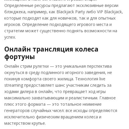
Определенные ресурсы предлагают эксклюзивные версии
блэкджека, например, как Blackjack Party либо VIP Blackjack,
которые подходят как для новичков, так и для опытных
игроков. Определение подходящего игрового места и
стратегии может существенно поднять возможности на
успех.
Онлайн трансляция колеса
фортуны
Онлайн стрим рулетки — это уникальная перспектива
окунуться в среду подлинного игорного заведения, не
покинув комфорта своего жилища. Технология live
streaming предоставляет шанс участникам следить за
ходами дилера в онлайн, что превращает ход игры
максимально захватывающим и реалистичным. Главное
плюс этого формата — это тотальное неимение
генераторов случайных чисел: все исходы определяются
исключительно физическим вращением колеса и
мастерством крупье.