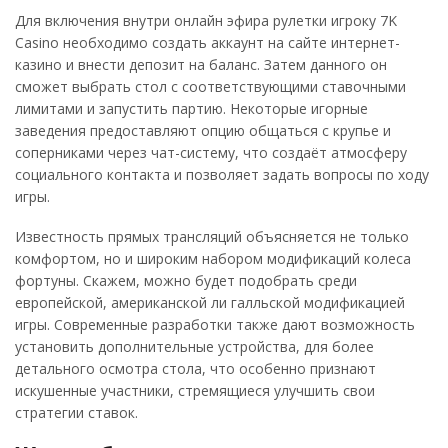
Для включения внутри онлайн эфира рулетки игроку 7K
Casino необходимо создать аккаунт на сайте интернет-
казино и внести депозит на баланс. Затем данного он
сможет выбрать стол с соответствующими ставочными
лимитами и запустить партию. Некоторые игорные
заведения предоставляют опцию общаться с крупье и
соперниками через чат-систему, что создаёт атмосферу
социального контакта и позволяет задать вопросы по ходу
игры.
Известность прямых трансляций объясняется не только
комфортом, но и широким набором модификаций колеса
фортуны. Скажем, можно будет подобрать среди
европейской, американской ли галльской модификацией
игры. Современные разработки также дают возможность
установить дополнительные устройства, для более
детального осмотра стола, что особенно признают
искушенные участники, стремящиеся улучшить свои
стратегии ставок.