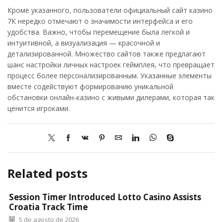
Кроме указанного, пользователи официальный сайт казино
7К нередко отмечают о значимости интерфейса и его
удобства. Важно, чтобы перемещение была легкой и
интуитивной, а визуализация — красочной и
детализированной. Множество сайтов также предлагают
шанс настройки личных настроек геймплея, что превращает
процесс более персонализированным. Указанные элементы
вместе содействуют формированию уникальной
обстановки онлайн-казино с живыми дилерами, которая так
ценится игроками.
Related posts
Session Timer Introduced Lotto Casino Assists
Croatia Track Time
5 de agosto de 2026