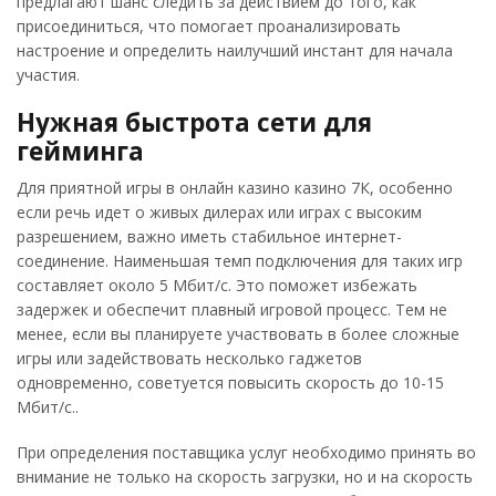
предлагают шанс следить за действием до того, как
присоединиться, что помогает проанализировать
настроение и определить наилучший инстант для начала
участия.
Нужная быстрота сети для
гейминга
Для приятной игры в онлайн казино казино 7К, особенно
если речь идет о живых дилерах или играх с высоким
разрешением, важно иметь стабильное интернет-
соединение. Наименьшая темп подключения для таких игр
составляет около 5 Мбит/с. Это поможет избежать
задержек и обеспечит плавный игровой процесс. Тем не
менее, если вы планируете участвовать в более сложные
игры или задействовать несколько гаджетов
одновременно, советуется повысить скорость до 10-15
Мбит/с..
При определения поставщика услуг необходимо принять во
внимание не только на скорость загрузки, но и на скорость