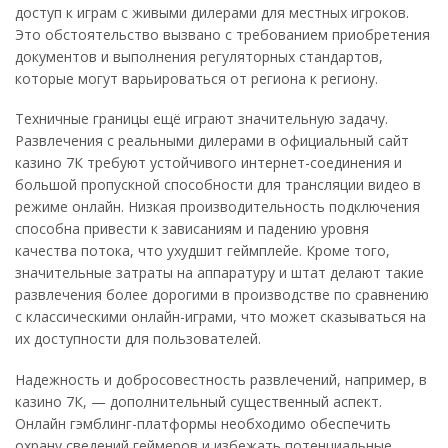
доступ к играм с живыми дилерами для местных игроков.
Это обстоятельство вызвано с требованием приобретения
документов и выполнения регуляторных стандартов,
которые могут варьироваться от региона к региону.
Техничные границы ещё играют значительную задачу.
Развлечения с реальными дилерами в официальный сайт
казино 7К требуют устойчивого интернет-соединения и
большой пропускной способности для трансляции видео в
режиме онлайн. Низкая производительность подключения
способна привести к зависаниям и падению уровня
качества потока, что ухудшит геймплейе. Кроме того,
значительные затраты на аппаратуру и штат делают такие
развлечения более дорогими в производстве по сравнению
с классическими онлайн-играми, что может сказываться на
их доступности для пользователей.
Надежность и добросовестность развлечений, например, в
казино 7К, — дополнительный существенный аспект.
Онлайн гэмблинг-платформы необходимо обеспечить
охрану сведений геймеров и избежать потенциальные