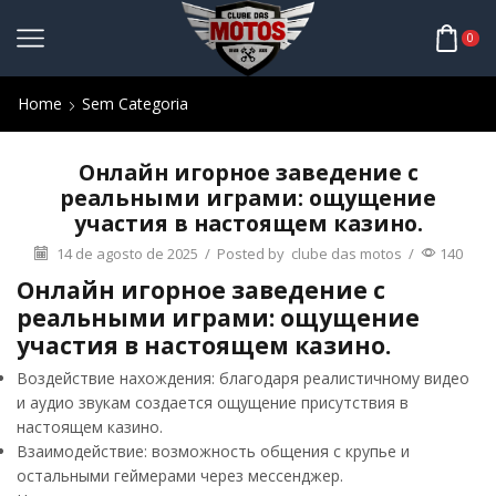
0
Home
Sem Categoria
Онлайн игорное заведение с
реальными играми: ощущение
участия в настоящем казино.
14 de agosto de 2025
/
Posted by
clube das motos
/
140
Онлайн игорное заведение с
реальными играми: ощущение
участия в настоящем казино.
Воздействие нахождения: благодаря реалистичному видео
и аудио звукам создается ощущение присутствия в
настоящем казино.
Взаимодействие: возможность общения с крупье и
остальными геймерами через мессенджер.