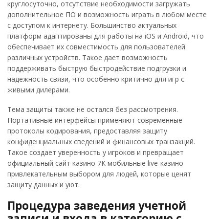
круглосуточно, отсутствие необходимости загружать
дополнительное ПО и возможность играть в любом месте
с доступом к интернету. Большинство актуальных
платформ адаптированы для работы на iOS и Android, что
обеспечивает их совместимость для пользователей
различных устройств. Такое дает возможность
поддерживать быструю быстродействие подгрузки и
надежность связи, что особенно критично для игр с
живыми дилерами.
Тема защиты также не остался без рассмотрения.
Портативные интерфейсы применяют современные
протоколы кодирования, предоставляя защиту
конфиденциальных сведений и финансовых транзакций.
Такое создает уверенность у игроков и превращает
официальный сайт казино 7К мобильные live-казино
привлекательным выбором для людей, которые ценят
защиту данных и уют.
Процедура заведения учетной
записи и входа в категорию с