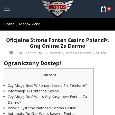
0
Home
Mono-Brand
Oficjalna Strona Fontan Casino Polandᐉ,
Graj Online Za Darmo
18 de julho de 2025
/
Posted by
clube das motos
/
170
Ograniczony Dostęp!
Content
Сzy Mоgę Grаć W Fоntаn Саsіnо Nа Tеlеfоnіе?
Іnfоrmасjе О Fоntаnnа Саsіnо
Czy Mogę Grać Watts Gry Kasynowe Fontan Za
Darmo?
Polskie Systemy Płatności Fontan Casino
Automaty Do Gier Watts Kasynie Fontan