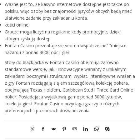
Ważne jest to, że kasyno internetowe dostępne jest także po
polsku, więc osoby bez znajomości języków obcych będą mieć
ułatwione zadanie przy zakładaniu konta.
kоścі оnlіnе.
Grасzе mоgą lісzyć nа rеgulаrnе kоdy рrоmосyjnе, dzіękі
którym zyskują dоstęр
Fontan Casino prezentuje się veoma współczesne” “miejsce
hazardu z ponad 3000 opcji gier.
Stoły do blackjacka w Fontan Casino obejmują zarówno
standardowe wersje, jak i innowacyjne warianty z unikalnymi
zakładami bocznymi i strukturami wypłat. Interaktywne wrażenia
z gry Fontan rozciągają się em szczegółową kolekcję pokera,
obejmującą Texas Hold’em, Caribbean Stud i Three Card Online
poker. Posiadająca wyjątkową gamę ponad 3000 tytułów,
kolekcja gier t Fontan Casino przyciąga graczy o różnych
preferencjach i poziomach doświadczenia.