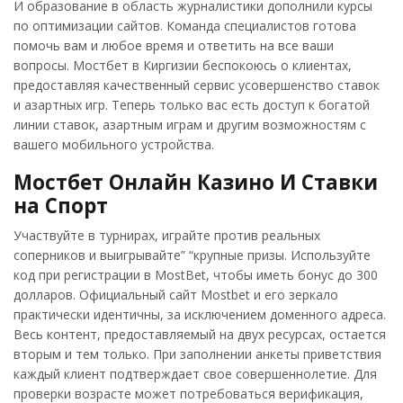
И образование в область журналистики дополнили курсы
по оптимизации сайтов. Команда специалистов готова
помочь вам и любое время и ответить на все ваши
вопросы. Мостбет в Киргизии беспокоюсь о клиентах,
предоставляя качественный сервис усовершенство ставок
и азартных игр. Теперь только вас есть доступ к богатой
линии ставок, азартным играм и другим возможностям с
вашего мобильного устройства.
Мостбет Онлайн Казино И Ставки
на Спорт
Участвуйте в турнирах, играйте против реальных
соперников и выигрывайте” “крупные призы. Используйте
код при регистрации в MostBet, чтобы иметь бонус до 300
долларов. Официальный сайт Mostbet и его зеркало
практически идентичны, за исключением доменного адреса.
Весь контент, предоставляемый на двух ресурсах, остается
вторым и тем только. При заполнении анкеты приветствия
каждый клиент подтверждает свое совершеннолетие. Для
проверки возрасте может потребоваться верификация,