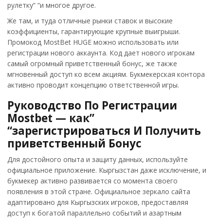
рулетку” “и многое другое.
Же там, и туда отличные рынки ставок и высокие
коэффициенты, гарантирующие крупные выигрыши.
Промокод MostBet HUGE можно использовать или
регистрации нового аккаунта. Код дает нового игрокам
самый огромный приветственный бонус, же также
мгновенный доступ ко всем акциям. Букмекерская контора
активно проводит концепцию ответственной игры.
Руководство По Регистрации
Mostbet — как”
“зарегистрироваться И Получить
приветственный Бонус
Для достойного опыта и защиту данных, используйте
официальное приложение. Кыргызстан даже исключение, и
букмекер активно развивается со момента своего
появления в этой стране. Официальное зеркало сайта
адаптировано для Кыргызских игроков, предоставляя
доступ к богатой параллельно событий и азартным