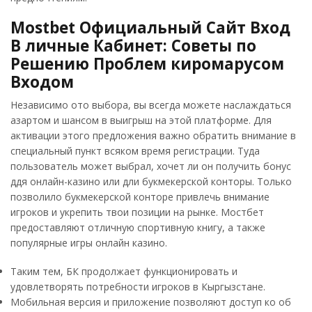
Mostbet Официальный Сайт Вход
В личные Кабинет: Советы по
Решению Проблем киромарусом
Входом
Независимо ото выбора, вы всегда можете наслаждаться
азартом и шансом в выигрыш на этой платформе. Для
активации этого предложения важно обратить внимание в
специальный пункт всяком время регистрации. Туда
пользователь может выбрал, хочет ли он получить бонус
ддя онлайн-казино или дли букмекерской конторы. Только
позволило букмекерской конторе привлечь внимание
игроков и укрепить твои позиции на рынке. Мостбет
предоставляют отличную спортивную книгу, а также
популярные игры онлайн казино.
Таким тем, БК продолжает функционировать и
удовлетворять потребности игроков в Кыргызстане.
Мобильная версия и приложение позволяют доступ ко об