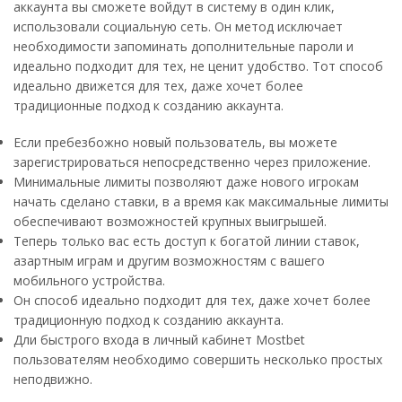
аккаунта вы сможете войдут в систему в один клик,
использовали социальную сеть. Он метод исключает
необходимости запоминать дополнительные пароли и
идеально подходит для тех, не ценит удобство. Тот способ
идеально движется для тех, даже хочет более
традиционные подход к созданию аккаунта.
Если пребезбожно новый пользователь, вы можете
зарегистрироваться непосредственно через приложение.
Минимальные лимиты позволяют даже нового игрокам
начать сделано ставки, в а время как максимальные лимиты
обеспечивают возможностей крупных выигрышей.
Теперь только вас есть доступ к богатой линии ставок,
азартным играм и другим возможностям с вашего
мобильного устройства.
Он способ идеально подходит для тех, даже хочет более
традиционную подход к созданию аккаунта.
Дли быстрого входа в личный кабинет Mostbet
пользователям необходимо совершить несколько простых
неподвижно.