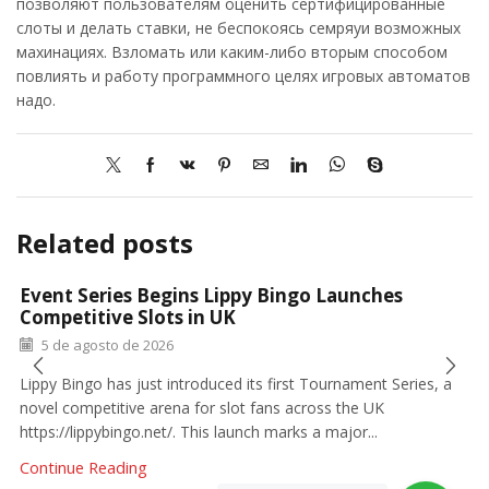
позволяют пользователям оценить сертифицированные
слоты и делать ставки, не беспокоясь семряуи возможных
махинациях. Взломать или каким-либо вторым способом
повлиять и работу программного целях игровых автоматов
надо.
Related posts
Event Series Begins Lippy Bingo Launches
Competitive Slots in UK
5 de agosto de 2026
Lippy Bingo has just introduced its first Tournament Series, a
novel competitive arena for slot fans across the UK
https://lippybingo.net/. This launch marks a major...
Continue Reading