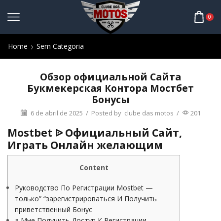
0
Home
Sem Categoria
Обзор официальной Сайта
Букмекерская Контора Мостбет
Бонусы
6 de abril de 2025
/
Posted by
clube das motos
/
201
Mostbet ᐉ Официальный Сайт,
Играть Онлайн желающим
Content
Руководство По Регистрации Mostbet —
только” “зарегистрироваться И Получить
приветственный Бонус
а Мне Получить Доступ К Регистрации