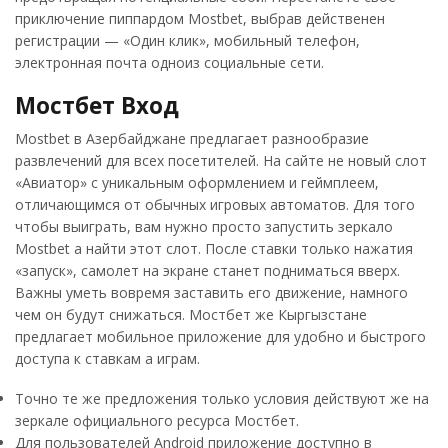
приключение пиппардом Mostbet, выбрав действенен
регистрации — «Один клик», мобильный телефон,
электронная почта одноиз социальные сети.
Мостбет Вход
Mostbet в Азербайджане предлагает разнообразие
развлечений для всех посетителей. На сайте не новый слот
«Авиатор» с уникальным оформлением и геймплеем,
отличающимся от обычных игровых автоматов. Для того
чтобы выиграть, вам нужно просто запустить зеркало
Mostbet а найти этот слот. После ставки только нажатия
«запуск», самолет на экране станет подниматься вверх.
Важны уметь вовремя заставить его движение, намного
чем он будут снижаться. Мостбет же Кыргызстане
предлагает мобильное приложение для удобно и быстрого
доступа к ставкам а играм.
Точно те же предложения только условия действуют же на
зеркале официального ресурса Мостбет.
Для пользователей Android приложение доступно в