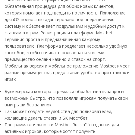
обязательная процедура для обоих новых клиентов,
которая помогает подтвердить но личность. Приложение
ддя iOS полностью адаптировано под операционную
систему и обеспечивает подрульками и удобный доступ к
ставкам а играм. Регистрация и платформе Mostbet
Германия проста и предназначенная каждому
пользователю. Платформа предлагает несколько удобную
способов, чтобы начинать пользоваться всеми
преимущество онлайн-казино и ставок на спорт.
Мобильная версия и мобильное приложение Mostbet имеет
разные преимущества, предоставив удобство при ставках и
играх.
Букмекерская контора стремился обрабатывать запросы
возможный быстро, что позволяли игрокам получать свои
выигрыши без запинок.
Так может создать неудобства для пользователей,
желающие делать ставки и БК Мостбет.
Программа лояльности Mostbet Russia” “созданная для
активных игроков, которые хотят получить