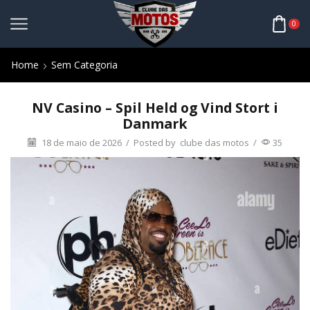
0
Home
Sem Categoria
NV Casino – Spil Held og Vind Stort i
Danmark
18 de maio de 2026
/
Posted by
clube das motos
/
35