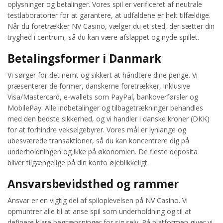
oplysninger og betalinger. Vores spil er verificeret af neutrale
testlaboratorier for at garantere, at udfaldene er helt tilfældige.
Når du foretrækker NV Casino, vælger du et sted, der sætter din
tryghed i centrum, så du kan være afslappet og nyde spillet.
Betalingsformer i Danmark
Vi sørger for det nemt og sikkert at håndtere dine penge. Vi
præsenterer de former, danskerne foretrækker, inklusive
Visa/Mastercard, e-wallets som PayPal, bankoverførsler og
MobilePay. Alle indbetalinger og tilbagetrækninger behandles
med den bedste sikkerhed, og vi handler i danske kroner (DKK)
for at forhindre vekselgebyrer. Vores mål er lynlange og
ubesværede transaktioner, så du kan koncentrere dig på
underholdningen og ikke på økonomien. De fleste deposita
bliver tilgængelige på din konto øjeblikkeligt.
Ansvarsbevidsthed og rammer
Ansvar er en vigtig del af spiloplevelsen på NV Casino. Vi
opmuntrer alle til at anse spil som underholdning og til at
definere klare begrænsninger for sig selv. På platformen giver vi