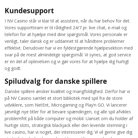
Kundesupport
I NV Casino står vi klar til at assistere, når du har behov for det.
Vores supportteam er til rådighed 24/7 pr. live chat, e-mail og
telefon for at hjælpe med dine spørgsmål. Vores personale er
venligt, taler dansk og er uddannet til at håndtere problemer
effektivt. Derudover har vi en fyldestgørende hjælpesektion med
svar på de mest almindelige spørgsmål. Vi synes, at god service
er en del af oplevelsen og vi gør vores for at hjælpe dig hurtigt
og godt.
Spiludvalg for danske spillere
Danske spillere ønsker kvalitet og mangfoldighed. Derfor har vi
på NV Casino samlet et stort bibliotek med spil fra de store
udviklere, som NetEnt, Microgaming og Play’n GO. Vi lancerer
jævnligt nye titler for at bevare spændingen, og alle spil afvikles
problemfrit på både computer og mobil. Uanset om du holder af
hurtige slots, strategisk blackjack eller den levende stemning i
live casino, har vi noget, der interesserer dig. Vi vil gerne give dig