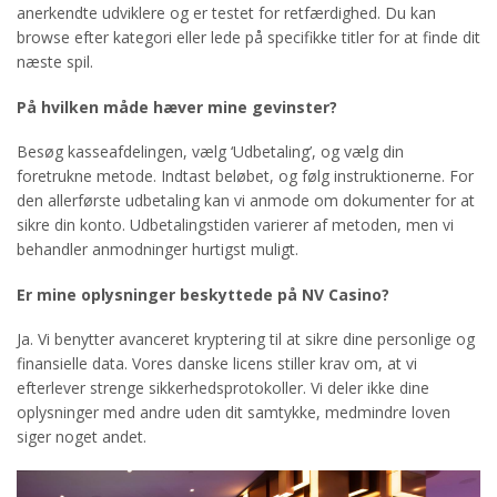
anerkendte udviklere og er testet for retfærdighed. Du kan
browse efter kategori eller lede på specifikke titler for at finde dit
næste spil.
På hvilken måde hæver mine gevinster?
Besøg kasseafdelingen, vælg ‘Udbetaling’, og vælg din
foretrukne metode. Indtast beløbet, og følg instruktionerne. For
den allerførste udbetaling kan vi anmode om dokumenter for at
sikre din konto. Udbetalingstiden varierer af metoden, men vi
behandler anmodninger hurtigst muligt.
Er mine oplysninger beskyttede på NV Casino?
Ja. Vi benytter avanceret kryptering til at sikre dine personlige og
finansielle data. Vores danske licens stiller krav om, at vi
efterlever strenge sikkerhedsprotokoller. Vi deler ikke dine
oplysninger med andre uden dit samtykke, medmindre loven
siger noget andet.