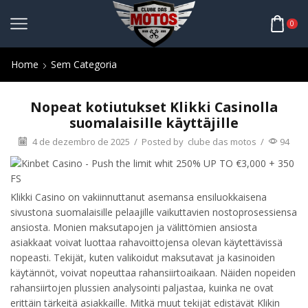
0
Home
Sem Categoria
Nopeat kotiutukset Klikki Casinolla
suomalaisille käyttäjille
4 de dezembro de 2025
/
Posted by
clube das motos
/
94
Klikki Casino on vakiinnuttanut asemansa ensiluokkaisena
sivustona suomalaisille pelaajille vaikuttavien nostoprosessiensa
ansiosta. Monien maksutapojen ja välittömien ansiosta
asiakkaat voivat luottaa rahavoittojensa olevan käytettävissä
nopeasti. Tekijät, kuten valikoidut maksutavat ja kasinoiden
käytännöt, voivat nopeuttaa rahansiirtoaikaan. Näiden nopeiden
rahansiirtojen plussien analysointi paljastaa, kuinka ne ovat
erittäin tärkeitä asiakkaille. Mitkä muut tekijät edistävät Klikin