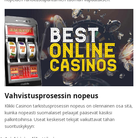
Vahvistusprosessin nopeus
Klikki Casinon tarkistusprosessin nopeus on olennainen osa sitä,
kuinka nopeasti suomalaiset pelaajat pääsevät käsiksi
palkintoihinsa. Useat keskeiset tekijät vaikuttavat tähän
suorituskykyyn: