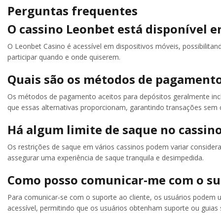
Perguntas frequentes
O cassino Leonbet está disponível e
O Leonbet Casino é acessível em dispositivos móveis, possibilita
participar quando e onde quiserem.
Quais são os métodos de pagamento 
Os métodos de pagamento aceitos para depósitos geralmente inclue
que essas alternativas proporcionam, garantindo transações sem 
Há algum limite de saque no cassin
Os restrições de saque em vários cassinos podem variar consider
assegurar uma experiência de saque tranquila e desimpedida.
Como posso comunicar-me com o sup
Para comunicar-se com o suporte ao cliente, os usuários podem uti
acessível, permitindo que os usuários obtenham suporte ou guias