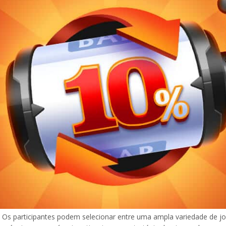
l. Os participantes podem selecionar entre uma ampla variedade de j