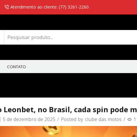
Atendimento ao cliente: (77) 3261-2260
CONTATO
 Leonbet, no Brasil, cada spin pode 
5 de dezembro de 2025
/
Posted by
clube das motos
/
1