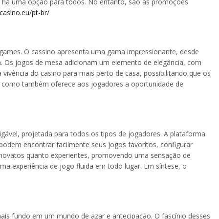
sa, há uma opção para todos. No entanto, são as promoções
casino.eu/pt-br/
e games. O cassino apresenta uma gama impressionante, desde
ita. Os jogos de mesa adicionam um elemento de elegância, com
 vivência do casino para mais perto de casa, possibilitando que os
to, como também oferece aos jogadores a oportunidade de
gável, projetada para todos os tipos de jogadores. A plataforma
 podem encontrar facilmente seus jogos favoritos, configurar
ios novatos quanto experientes, promovendo uma sensação de
a experiência de jogo fluida em todo lugar. Em síntese, o
mais fundo em um mundo de azar e antecipação. O fascínio desses