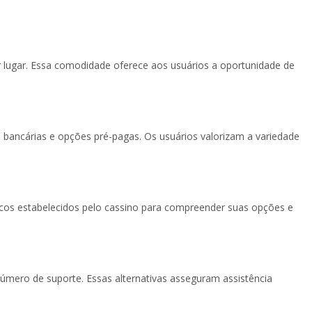
r lugar. Essa comodidade oferece aos usuários a oportunidade de
s bancárias e opções pré-pagas. Os usuários valorizam a variedade
cos estabelecidos pelo cassino para compreender suas opções e
número de suporte. Essas alternativas asseguram assistência