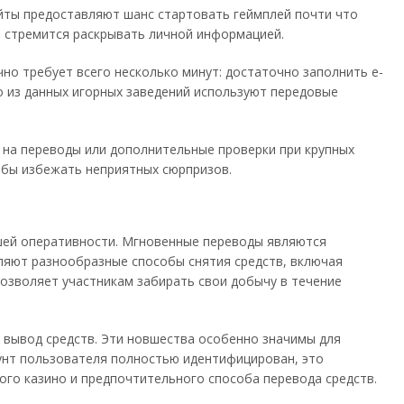
йты предоставляют шанс стартовать геймплей почти что
е стремится раскрывать личной информацией.
но требует всего несколько минут: достаточно заполнить e-
о из данных игорных заведений используют передовые
ы на переводы или дополнительные проверки при крупных
обы избежать неприятных сюрпризов.
сшей оперативности. Мгновенные переводы являются
ляют разнообразные способы снятия средств, включая
 позволяет участникам забирать свои добычу в течение
 вывод средств. Эти новшества особенно значимы для
аунт пользователя полностью идентифицирован, это
ого казино и предпочтительного способа перевода средств.