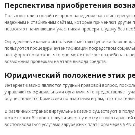
Перспектива приобретения возн
Пользователи в онлайн игорном заведении часто интересуют
надёжным и стабильным сайтам, которые применяют другие п
позволяют начинающим участникам проверить удачу без нео
Определенные казино используют методы цепочки блоков для
пользуются процедуры аутентификации посредством социальн
платформа возможно, что оно может все же потребовать ве
возможным проверкам на этапе вывода средств.
Юридический положение этих ре
Интернет-казино являются трудный правовой вопрос, посколь
управляются официальными органами, что предоставляет уча
осуществляется Комиссией по азартным играм, что тщательно
В различных странах виртуальные казино существуют в полуле
может способствовать жульничеству и отсутствию гарантий 
воспользоваться услугами зарубежных платформ через VPN-с