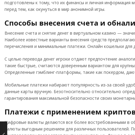
подготовлены к тому, что их финансы и личная информация м
перед тем, как окунуться в мир анонимной игры.
Способы внесения счета и обнал
Внесение счета и снятие денег в виртуальном казино — зна
Наиболее известные варианты внесения средств предполагают
перечисления и минимальные платежи. Онлайн кошельки для ден
С целью перевода денег игроки отдают предпочтение аналоги
такие быстрые, считаются доверенным вариантом для крупных
Определенные гэмблинг-платформы, такие как покердом, даю
Мобильные платежи набирают популярность из-за своей удобс
данные карты вручную. Безотносительно относительно опреде
гарантирования максимальной безопасности своих монетарны
Платежи с применением крипто
Цифровые валюты делаются все более востребованными в обл
валюты выгодным решением для различных пользователей. По