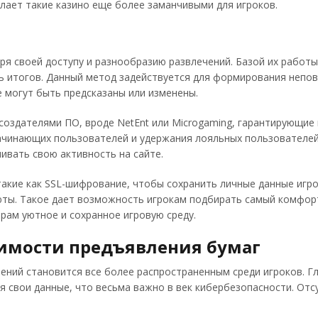
лает такие казино еще более заманчивыми для игроков.
я своей доступу и разнообразию развлечений. Базой их работы 
 итогов. Данный метод задействуется для формирования непов
е могут быть предсказаны или изменены.
 создателями ПО, вроде NetEnt или Microgaming, гарантирующие
начинающих пользователей и удержания лояльных пользователей
ивать свою активность на сайте.
акие как SSL-шифрование, чтобы сохранить личные данные игр
люты. Такое дает возможность игрокам подбирать самый комфор
рам уютное и сохранное игровую среду.
имости предъявления бумаг
ений становится все более распространенным среди игроков. Г
я свои данные, что весьма важно в век кибербезопасности. От