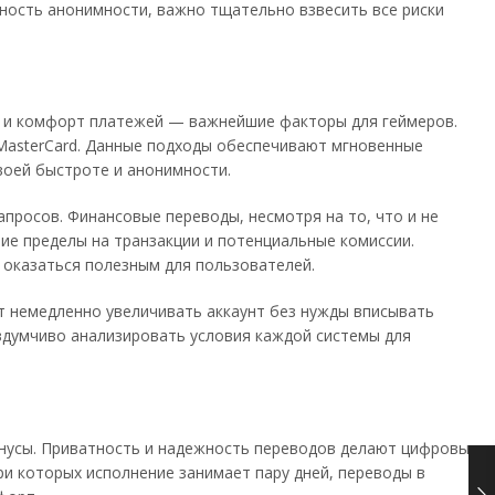
ьность анонимности, важно тщательно взвесить все риски
а и комфорт платежей — важнейшие факторы для геймеров.
 MasterCard. Данные подходы обеспечивают мгновенные
своей быстроте и анонимности.
просов. Финансовые переводы, несмотря на то, что и не
ие пределы на транзакции и потенциальные комиссии.
 оказаться полезным для пользователей.
ет немедленно увеличивать аккаунт без нужды вписывать
вдумчиво анализировать условия каждой системы для
онусы. Приватность и надежность переводов делают цифровые
и которых исполнение занимает пару дней, переводы в