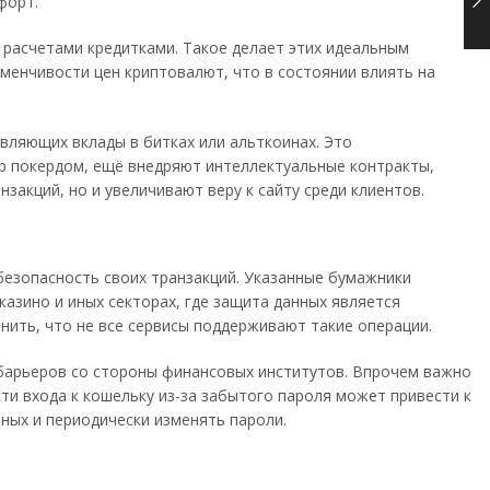
форт.
 расчетами кредитками. Такое делает этих идеальным
менчивости цен криптовалют, что в состоянии влиять на
вляющих вклады в битках или альткоинах. Это
р покердом, ещё внедряют интеллектуальные контракты,
закций, но и увеличивают веру к сайту среди клиентов.
безопасность своих транзакций. Указанные бумажники
азино и иных секторах, где защита данных является
нить, что не все сервисы поддерживают такие операции.
барьеров со стороны финансовых институтов. Впрочем важно
и входа к кошельку из-за забытого пароля может привести к
ных и периодически изменять пароли.