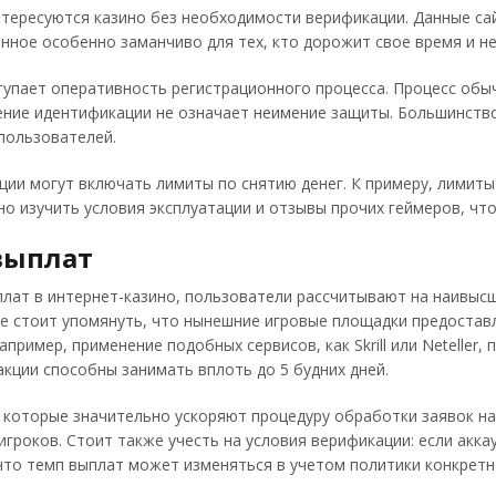
нтересуются казино без необходимости верификации. Данные са
анное особенно заманчиво для тех, кто дорожит свое время и н
упает оперативность регистрационного процесса. Процесс обыч
мение идентификации не означает неимение защиты. Большинств
пользователей.
ции могут включать лимиты по снятию денег. К примеру, лимит
о изучить условия эксплуатации и отзывы прочих геймеров, чт
выплат
ыплат в интернет-казино, пользователи рассчитывают на наивы
ае стоит упомянуть, что нынешние игровые площадки предостав
ример, применение подобных сервисов, как Skrill или Neteller,
кции способны занимать вплоть до 5 будних дней.
которые значительно ускоряют процедуру обработки заявок на
гроков. Стоит также учесть на условия верификации: если акк
то темп выплат может изменяться в учетом политики конкретн