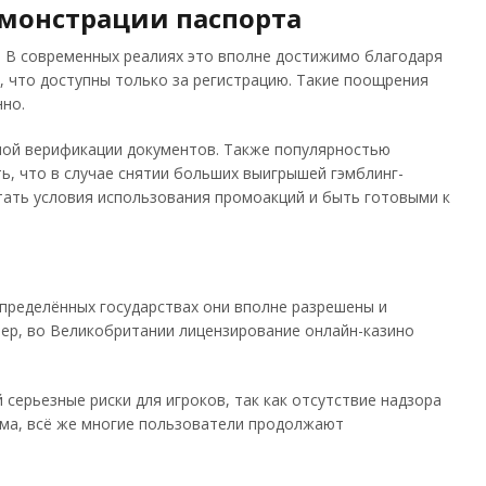
монстрации паспорта
. В современных реалиях это вполне достижимо благодаря
 что доступны только за регистрацию. Такие поощрения
но.
ной верификации документов. Также популярностью
, что в случае снятии больших выигрышей гэмблинг-
ать условия использования промоакций и быть готовыми к
определённых государствах они вполне разрешены и
ер, во Великобритании лицензирование онлайн-казино
серьезные риски для игроков, так как отсутствие надзора
има, всё же многие пользователи продолжают