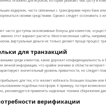
бенности важно для игроков, которые уважают быстроту и ком
ьших издержек, часто связанных с трансферами через банк или
поряжаться своими средствами. Однако следует осознавать о из
ют часто доступны эксклюзивные бонусы для клиентов, осущест
именно этот вариант расчёта. Многочисленные сайты, наприме
разом, виртуальные деньги не только делают проще процесс тран
льки для транзакций
анными среди клиентов, какие дорожат конфиденциальность и 
 личной информации, что крайне значимо в области интернет-к
гарантируют значительный уровень приватности, но следует пом
прибыльно для тех, кто желает избежать больших пошлин или 
ользованием подобных платформ. К примеру, потеря возможност
но, рекомендуется применять надежные техники сбережения дан
потребности верификации