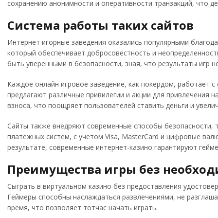
сохранению анонимности и оперативности транзакций, что де
Система работы таких сайтов
Интернет игорные заведения оказались популярными благодар
который обеспечивает добросовестность и неопределенность
быть уверенными в безопасности, зная, что результаты игр н
Каждое онлайн игровое заведение, как покердом, работает с
предлагают различные привилегии и акции для привлечения 
взноса, что поощряет пользователей ставить деньги и увелич
Сайты также внедряют современные способы безопасности, т
платежных систем, с учетом Visa, MasterCard и цифровые ва
результате, современные интернет-казино гарантируют гейме
Преимущества игры без необход
Сыграть в виртуальном казино без предоставления удостовер
Геймеры способны наслаждаться развлечениями, не разглаша
время, что позволяет тотчас начать играть.