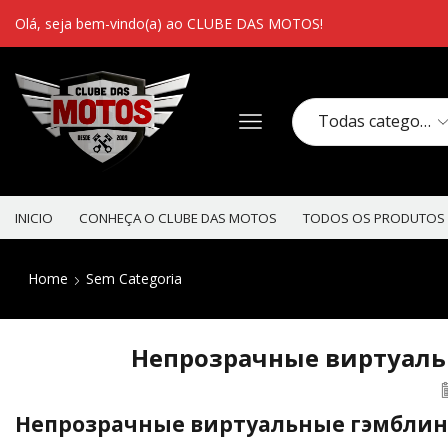
Olá, seja bem-vindo(a) ao CLUBE DAS MOTOS!
INICIO
CONHEÇA O CLUBE DAS MOTOS
TODOS OS PRODUTOS
Home
Sem Categoria
Непрозрачные виртуаль
Непрозрачные виртуальные гэмблинг