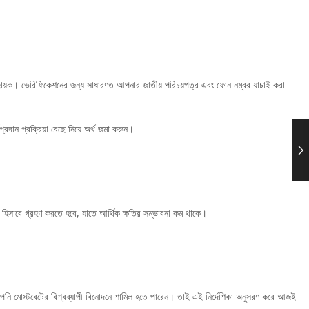
 সহায়ক। ভেরিফিকেশনের জন্য সাধারণত আপনার জাতীয় পরিচয়পত্র এবং ফোন নম্বর যাচাই করা
্রদান প্রক্রিয়া বেছে নিয়ে অর্থ জমা করুন।
 হিসাবে গ্রহণ করতে হবে, যাতে আর্থিক ক্ষতির সম্ভাবনা কম থাকে।
নি মোস্টবেটের বিশ্বব্যাপী বিনোদনে শামিল হতে পারেন। তাই এই নির্দেশিকা অনুসরণ করে আজই