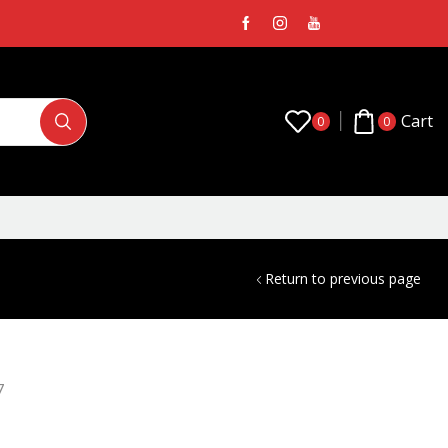
Cart
0
0
Return to previous page
7