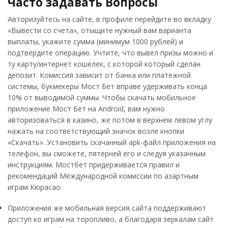
Часто задавать Вопросы
Авторизуйтесь на сайте, в профиле перейдите во вкладку
«Вывести со счета», отыщите нужный вам варианта
выплаты, укажите сумма (минимум 1000 рублей) и
подтвердите операцию. Учтите, что вывел призы можно и
ту карту/интернет кошелек, с которой который сделан
депозит. Комиссия зависит от банка или платежной
системы, букмекеры Мост Бет вправе удерживать конца
10% от выводимой суммы. Чтобы скачать мобильное
приложение Мост Бет на Android, вам нужно
авторизоваться в казино, же потом в верхнем левом углу
нажать на соответствующий значок возле кнопки
«Скачать». Установить скачанный apk-файл приложения на
телефон, вы сможете, пятерней его и следуя указанным
инструкциям. Мостбет придерживается правил и
рекомендаций Международной комиссии по азартным
играм Кюрасао.
Приложения же мобильная версия сайта поддерживают
доступ ко играм на торопливо, а благодаря зеркалам сайт