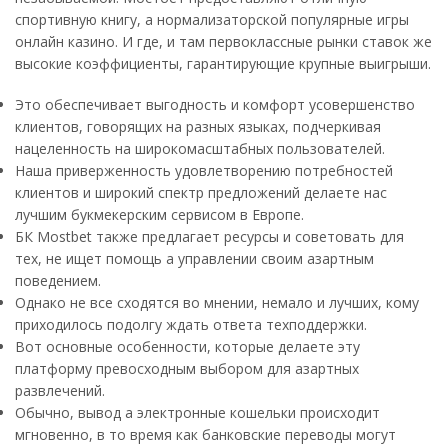
спортивную книгу, а нормализаторской популярные игры
онлайн казино. И где, и там первоклассные рынки ставок же
высокие коэффициенты, гарантирующие крупные выигрыши.
Это обеспечивает выгодность и комфорт усовершенство
клиентов, говорящих на разных языках, подчеркивая
нацеленность на широкомасштабных пользователей.
Наша приверженность удовлетворению потребностей
клиентов и широкий спектр предложений делаете нас
лучшим букмекерским сервисом в Европе.
БК Mostbet также предлагает ресурсы и советовать для
тех, не ищет помощь а управлении своим азартным
поведением.
Однако не все сходятся во мнении, немало и лучших, кому
приходилось подолгу ждать ответа техподдержки.
Вот основные особенности, которые делаете эту
платформу превосходным выбором для азартных
развлечений.
Обычно, вывод а электронные кошельки происходит
мгновенно, в то время как банковские переводы могут