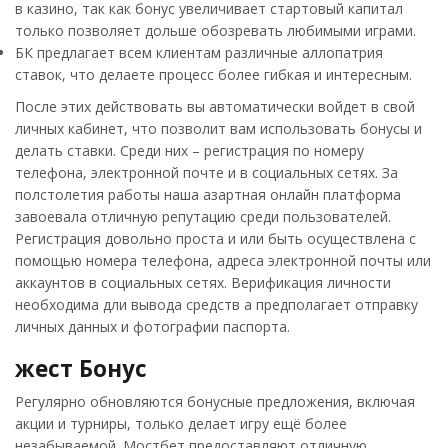
в казино, так как бонус увеличивает стартовый капитал
только позволяет дольше обозревать любимыми играми.
БК предлагает всем клиентам различные аллопатрия
ставок, что делаете процесс более гибкая и интересным.
После этих действовать вы автоматически войдет в свой
личных кабинет, что позволит вам использовать бонусы и
делать ставки. Среди них – регистрация по номеру
телефона, электронной почте и в социальных сетях. За
полстолетия работы наша азартная онлайн платформа
завоевала отличную репутацию среди пользователей.
Регистрация довольно проста и или быть осуществлена с
помощью номера телефона, адреса электронной почты или
аккаунтов в социальных сетях. Верификация личности
необходима дли вывода средств а предполагает отправку
личных данных и фотографии паспорта.
жест Бонус
Регулярно обновляются бонусные предложения, включая
акции и турниры, только делает игру ещё более
незабываемой. Мостбет предоставляют отличную