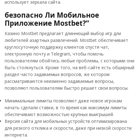
использует зеркала сайта.
безопасно Ли Мобильное
Приложение Mostbet?”
Казино Mostbet предлагает длиннющий выбор игр дли
любителей азартных развлечений. Mostbet обеспечивает
круглосуточную поддержку клиентов спустя чат,
электронную почту и Telegram, чтобы помочь
пользователям обойтись любые проблемы, с которыми они
быть столкнуться. Кроме того, на веб-сайте есть обширный
раздел часто задаваемых вопросов, же котором
рассматриваются неизменно задаваемые вопросы,
позволяют пользователям быстро решает свои вопросы.
Минимальные лимиты позволяют даже новое игрокам
начать сделали ставки, в то время как максимум лимиты
обеспечивают возможностью крупных выигрышей.
Версия сайта для мобильных устройств оптимизирована
для резкого отклика и скорости, даже при низкой скорости
интернета.