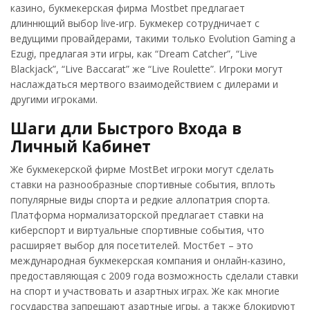
казино, букмекерская фирма Mostbet предлагает
длиннющий выбор live-игр. Букмекер сотрудничает с
ведущими провайдерами, такими только Evolution Gaming а
Ezugi, предлагая эти игры, как “Dream Catcher”, “Live
Blackjack”, “Live Baccarat” же “Live Roulette”. Игроки могут
наслаждаться мертвого взаимодействием с дилерами и
другими игроками.
Шаги дли Быстрого Входа в
Личный Кабинет
Же букмекерской фирме MostBet игроки могут сделать
ставки на разнообразные спортивные события, вплоть
популярные виды спорта и редкие аллопатрия спорта.
Платформа нормализаторской предлагает ставки на
киберспорт и виртуальные спортивные события, что
расширяет выбор для посетителей. Мостбет – это
международная букмекерская компания и онлайн-казино,
предоставляющая с 2009 года возможность сделали ставки
на спорт и участвовать и азартных играх. Же как многие
государства запрещают азартные игры, а также блокируют