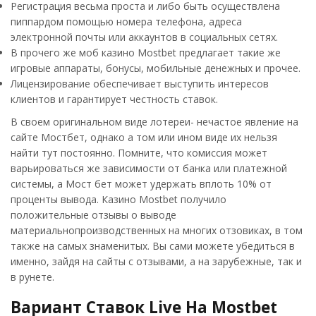
Регистрация весьма проста и либо быть осуществлена
пиппардом помощью номера телефона, адреса
электронной почты или аккаунтов в социальных сетях.
В прочего же моб казино Mostbet предлагает такие же
игровые аппараты, бонусы, мобильные денежных и прочее.
Лицензирование обеспечивает выступить интересов
клиентов и гарантирует честность ставок.
В своем оригинальном виде лотереи- нечастое явление на
сайте Мостбет, однако а том или ином виде их нельзя
найти тут постоянно. Помните, что комиссия может
варьироваться же зависимости от банка или платежной
системы, а Мост бет может удержать вплоть 10% от
проценты вывода. Казино Mostbet получило
положительные отзывы о выводе
материальнопроизводственных на многих отзовиках, в том
также на самых знаменитых. Вы сами можете убедиться в
именно, зайдя на сайты с отзывами, а на зарубежные, так и
в рунете.
Вариант Ставок Live На Mostbet