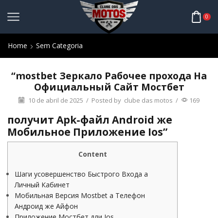
0
Home
Sem Categoria
“mostbet Зеркало Рабочее прохода На
Официальный Сайт Мостбет
10 de abril de 2025
/
Posted by
clube das motos
/
169
получит Apk-файл Android же
Мобильное Приложение Ios”
Content
Шаги усовершенство Быстрого Входа а
Личный Кабинет
Мобильная Версия Mostbet а Телефон
Андроид же Айфон
Приложение Мостбет дли Ios