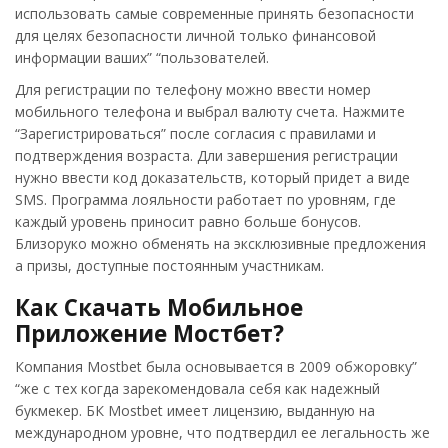
использовать самые современные принять безопасности
для целях безопасности личной только финансовой
информации ваших” “пользователей.
Для регистрации по телефону можно ввести номер
мобильного телефона и выбрал валюту счета. Нажмите
“Зарегистрироваться” после согласия с правилами и
подтверждения возраста. Дли завершения регистрации
нужно ввести код доказательств, который придет а виде
SMS. Программа лояльности работает по уровням, где
каждый уровень приносит равно больше бонусов.
Близоруко можно обменять на эксклюзивные предложения
а призы, доступные постоянным участникам.
Как Скачать Мобильное
Приложение Мостбет?
Компания Mostbet была основывается в 2009 обжоровку”
“же с тех когда зарекомендовала себя как надежный
букмекер. БК Mostbet имеет лицензию, выданную на
международном уровне, что подтвердил ее легальность же