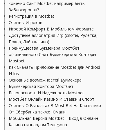
конечно Сайт Mostbet например Быть
Заблокирован?
Регистрация в Mostbet
Отзывы Игроков
Игровой Комфорт В Мобильном Формате
Доступные аллопатрия Игр (слоты, Рулетка,
Покер, Лайв-казино)
Преимущества Букмекера Мостбет
официального Сайт Букмекерской Конторы
Mostbet
Как Скачать Приложение Mostbet дли Android
И Ios
Основные возможностей Букмекера
Букмекерская Контора Мостбет
Безопасность И Надежность Mostbet
Мостбет Онлайн Казино И Ставки и Спорт
Отзывы О Выплатах В Most Bet На Карты мир
От Сбербанка также Юмани
Мобильная Версия Mostbet – Вход в Онлайн
Казино пиппардом Телефона