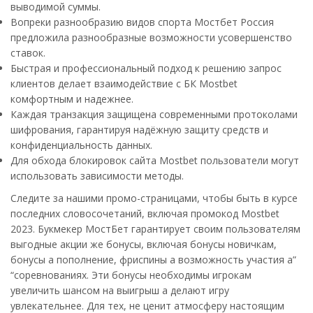
выводимой суммы.
Вопреки разнообразию видов спорта Мостбет Россия
предложила разнообразные возможности усовершенство
ставок.
Быстрая и профессиональный подход к решению запрос
клиентов делает взаимодействие с БК Mostbet
комфортным и надежнее.
Каждая транзакция защищена современными протоколами
шифрования, гарантируя надёжную защиту средств и
конфиденциальность данных.
Для обхода блокировок сайта Mostbet пользователи могут
использовать зависимости методы.
Следите за нашими промо-страницами, чтобы быть в курсе
последних словосочетаний, включая промокод Mostbet
2023. Букмекер МостБет гарантирует своим пользователям
выгодные акции же бонусы, включая бонусы новичкам,
бонусы а пополнение, фриспины а возможность участия а”
“соревнованиях. Эти бонусы необходимы игрокам
увеличить шансом на выигрыш а делают игру
увлекательнее. Для тех, не ценит атмосферу настоящим