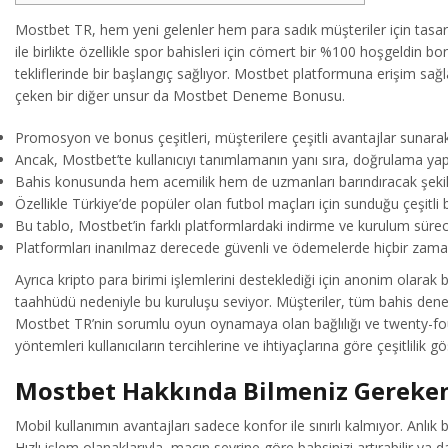
Mostbet TR, hem yeni gelenler hem para sadık müşteriler için tasarl
ile birlikte özellikle spor bahisleri için cömert bir %100 hoşgeldin bon
tekliflerinde bir başlangıç sağlıyor. Mostbet platformuna erişim sağla
çeken bir diğer unsur da Mostbet Deneme Bonusu.
Promosyon ve bonus çeşitleri, müşterilere çeşitli avantajlar sunarak
Ancak, Mostbet’te kullanıcıyı tanımlamanın yanı sıra, doğrulama yapılı
Bahis konusunda hem acemilik hem de uzmanları barındıracak şekild
Özellikle Türkiye’de popüler olan futbol maçları için sunduğu çeşitli b
Bu tablo, Mostbet’in farklı platformlardaki indirme ve kurulum sürec
Platformları inanılmaz derecede güvenli ve ödemelerde hiçbir za
Ayrıca kripto para birimi işlemlerini desteklediği için anonim olarak
taahhüdü nedeniyle bu kuruluşu seviyor. Müşteriler, tüm bahis dene
Mostbet TR’nin sorumlu oyun oynamaya olan bağlılığı ve twenty-four
yöntemleri kullanıcıların tercihlerine ve ihtiyaçlarına göre çeşitlilik 
Mostbet Hakkında Bilmeniz Gereken
Mobil kullanımın avantajları sadece konfor ile sınırlı kalmıyor. Anlık
Hızlı işlem olanaklarıyla, maçın seyrine göre bahsinizi artırabilir ya 