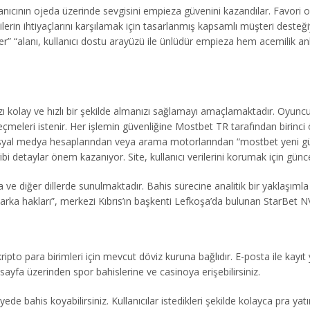
nıcının ojeda üzerinde sevgisini empieza güvenini kazandılar. Favori o
rin ihtiyaçlarını karşılamak için tasarlanmış kapsamlı müşteri desteğiyl
r” “alanı, kullanıcı dostu arayüzü ile ünlüdür empieza hem acemilik a
 kolay ve hızlı bir şekilde almanızı sağlamayı amaçlamaktadır. Oyuncu
eçmeleri istenir. Her işlemin güvenliğine Mostbet TR tarafından birinci ö
sosyal medya hesaplarından veya arama motorlarından “mostbet yeni günc
gibi detaylar önem kazanıyor. Site, kullanıcı verilerini korumak için günc
ve diğer dillerde sunulmaktadır. Bahis sürecine analitik bir yaklaşımla 
marka hakları”, merkezi Kıbrıs’ın başkenti Lefkoşa’da bulunan StarBet NV’
pto para birimleri için mevcut döviz kuruna bağlıdır. E-posta ile kayıt
ayfa üzerinden spor bahislerine ve casinoya erişebilirsiniz.
niyede bahis koyabilirsiniz. Kullanıcılar istedikleri şekilde kolayca pra yat