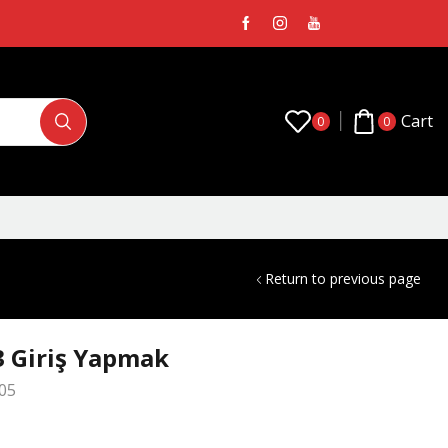
Cart
0
0
Return to previous page
3 Giriş Yapmak
05