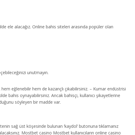
e ele alacağız. Online bahis siteleri arasında popüler olan
eçebileceğinizi unutmayın.
k hem eğlenebilir hem de kazançlı çıkabilirsiniz. – Kumar endüstrisi
e bahis oynayabilirsiniz. Ancak bahisçi, kullanıcı şikayetlerine
olduğunu söyleyen bir madde var.
n sitenin sağ üst köşesinde bulunan ‘kaydol’ butonuna tıklamanız
lacaksınız. Mostbet casino Mostbet kullanıcıların online casino