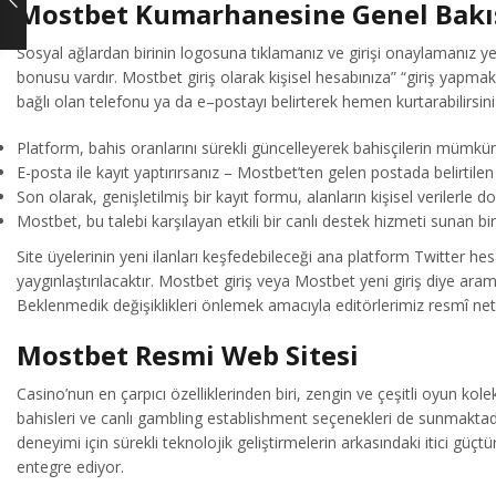
Mostbet Kumarhanesine Genel Bakı
Sosyal ağlardan birinin logosuna tıklamanız ve girişi onaylamanız y
bonusu vardır. Mostbet giriş olarak kişisel hesabınıza” “giriş yapmak 
bağlı olan telefonu ya da e–postayı belirterek hemen kurtarabilirsiniz
Platform, bahis oranlarını sürekli güncelleyerek bahisçilerin mümkün
E-posta ile kayıt yaptırırsanız – Mostbet’ten gelen postada belirtil
Son olarak, genişletilmiş bir kayıt formu, alanların kişisel verilerle do
Mostbet, bu talebi karşılayan etkili bir canlı destek hizmeti sunan bir 
Site üyelerinin yeni ilanları keşfedebileceği ana platform Twitter he
yaygınlaştırılacaktır. Mostbet giriş veya Mostbet yeni giriş diye aram
Beklenmedik değişiklikleri önlemek amacıyla editörlerimiz resmî net s
Mostbet Resmi Web Sitesi
Casino’nun en çarpıcı özelliklerinden biri, zengin ve çeşitli oyun ko
bahisleri ve canlı gambling establishment seçenekleri de sunmaktadı
deneyimi için sürekli teknolojik geliştirmelerin arkasındaki itici gü
entegre ediyor.