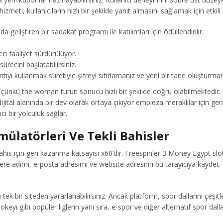
, kullanıcıların hızlı bir şekilde yanıt almasını sağlamak için etkili b
geliştiren bir sadakat programı ile katılımları için ödüllendirilir.
en faaliyet sürdürülüyor.
recini başlatabilirsiniz.
ı kullanmak suretiyle şifreyi sıfırlamanız ve yeni bir tane oluşturman
ir, çünkü the woman turun sonucu hızlı bir şekilde doğru olabilmektedir. B
jital alanında bir dev olarak ortaya çıkıyor empieza meraklılar için gen
cı bir yolculuk sağlar.
mülatörleri Ve Tekli Bahisler
çin geri kazanma katsayısı x60’dır. Freespinler 3 Money Egypt slot ma
zere adımı, e-posta adresimi ve website adresimi bu tarayıcıya kaydet.
 bir siteden yararlanabilirsiniz. Ancak platform, spor dallarını çeşitlen
eyi gibi popüler liglerin yanı sıra, e-spor ve diğer alternatif spor dall