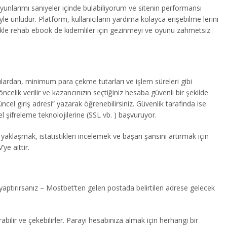
yunlarımı saniyeler içinde bulabiliyorum ve sitenin performansı
e ünlüdür. Platform, kullanıcıların yardıma kolayca erişebilme lerini
nkle rehab ebook de kıdemliler için gezinmeyi ve oyunu zahmetsiz
lardan, minimum para çekme tutarları ve işlem süreleri gibi
ncelik verilir ve kazancınızın seçtiğiniz hesaba güvenli bir şekilde
el giriş adresi” yazarak öğrenebilirsiniz. Güvenlik tarafında ise
el şifreleme teknolojilerine (SSL vb. ) başvuruyor.
yaklaşmak, istatistikleri incelemek ve başarı şansını artırmak için
ye aittir.
 yaptırırsanız – Mostbet’ten gelen postada belirtilen adrese gelecek
ırabilir ve çekebilirler. Parayı hesabınıza almak için herhangi bir