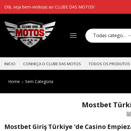
Olá, seja bem-vindo(a) ao CLUBE DAS MOTOS!
INICIO
CONHEÇA O CLUBE DAS MOTOS
TODOS OS PRODUTOS
Home
Sem Categoria
Mostbet Türki
Mostbet Giriş Türkiye ‘de Casino Empie