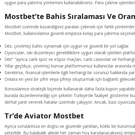
uygun para yatırma yöntemini kullanabilirsiniz. Para çekme işlemleri 
Mostbet’te Bahis Sıralaması Ve Oran
Mostbet üzerinde kazandığınız paraları çekmek için farklı yöntemler
Mostbet, kullanıcılarına güvenli empieza kolay para yatırma seçene
Site, çevrimiçi bahis oynamak için uygun ve güvenli bir yol sağlar.
Oyuncular, sıkı düzenleyici gerekliliklere uygun olarak işletilen platf
Site” “ayrıca canlı spor ve eSpor maçları, canlı casinolar ve herhangi
Yıllar geçtikçe, çevrimiçi kumar platformumuz kullanıcılar arasında
Gerekirse, finansal işlemlerle ilgili herhangi bir sorunuz hakkında 
Onlara en yeni bir şifre veya şifreyi oluşturmak için bağlantı gelecekt
Bonuslarınızı stratejik biçimde kullanarak daha fazla kupon yapabilir,
burada düzenlenmediği için şirketin Türkiye’de faaliyet gösterme lisa
derhal yanıt vererek hatalar üzerinde çalışıyor. Ancak, bazı oyuncu
Tr’de Aviator Mostbet
Ayrıca sorularınıza en doğru ve güvenilir yanıtları, köklü bir kurums
yeterlidir. Bu kalabalık ailede her zaman hoş karşılanacaksınız emp