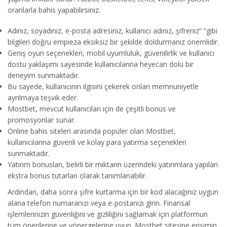
oranlarla bahis yapabilirsiniz.
Adınız, soyadınız, e-posta adresiniz, kullanıcı adınız, şifreniz” “gibi
bilgileri doğru empieza eksiksiz bir şekilde doldurmanız önemlidir.
Geniş oyun seçenekleri, mobil uyumluluk, güvenilirlik ve kullanıcı
dostu yaklaşımı sayesinde kullanıcılarına heyecan dolu bir
deneyim sunmaktadır.
Bu sayede, kullanıcının ilgisini çekerek onları memnuniyetle
ayrılmaya teşvik eder.
Mostbet, mevcut kullanıcıları için de çeşitli bonus ve
promosyonlar sunar.
Online bahis siteleri arasında popüler olan Mostbet,
kullanıcılarına güvenli ve kolay para yatırma seçenekleri
sunmaktadır.
Yatırım bonusları, belirli bir miktarın üzerindeki yatırımlara yapılan
ekstra bonus tutarları olarak tanımlanabilir.
Ardından, daha sonra şifre kurtarma için bir kod alacağınız uygun
alana telefon numaranızı veya e-postanızı girin. Finansal
işlemlerinizin güvenliğini ve gizliliğini sağlamak için platformun
tüm önerilerine ve yönergelerine uyun. Mostbet sitesine erişimin