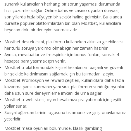
sunarak kullanıcıların herhangi bir sorun yaşaması durumunda
hızlı çözümler sağlar. Online bahis ve casino oyunları dünyası,
son yıllarda hızla büyüyen bir sektör haline gelmiştir. Bu alanda
durante popüler platformlardan biri olan Mostbet, kullanıcılara
heyecan dolu bir deneyim sunmaktadır.
Mostbet destek ekibi, platformu kullanırken aklınıza gelebilecek
her türlü soruya yardımcı olmak için her zaman hazırdır.
Ayrıca, mevduatlar ve freespinler için bonus fonları, sonraki 4
hesapta para yatırmak için verilir.
Mostbet tr platformundaki kişisel hesabınızın başarılı ve güvenli
bir şekilde kaldırılmasını sağlamak için bu talimatları izleyin.
Mostbet Promosyon ve reward çeşitleri, kullanıcılara daha fazla
kazanma şansı sunmanın yanı sıra, platformun sunduğu oyunları
daha uzun süre deneyimleme imkanı de uma sağlar.
Mostbet tr web sitesi, oyun hesabınıza pra yatırmak için çeşitli
yollar sunar.
Sosyal ağlardan birinin logosuna tıklamanız ve girişi onaylamanız
yeterlidir.
Mostbet masa oyunları bölümünde, klasik gambling