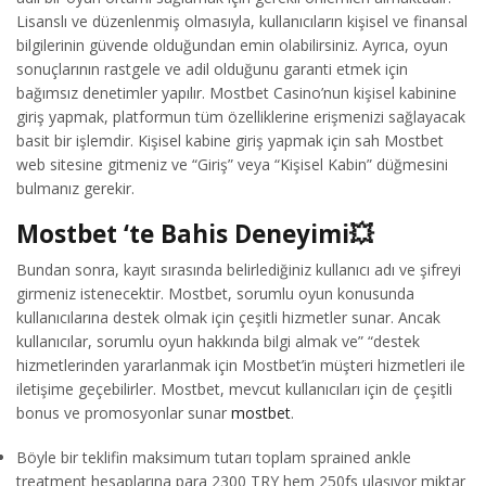
Lisanslı ve düzenlenmiş olmasıyla, kullanıcıların kişisel ve finansal
bilgilerinin güvende olduğundan emin olabilirsiniz. Ayrıca, oyun
sonuçlarının rastgele ve adil olduğunu garanti etmek için
bağımsız denetimler yapılır. Mostbet Casino’nun kişisel kabinine
giriş yapmak, platformun tüm özelliklerine erişmenizi sağlayacak
basit bir işlemdir. Kişisel kabine giriş yapmak için sah Mostbet
web sitesine gitmeniz ve “Giriş” veya “Kişisel Kabin” düğmesini
bulmanız gerekir.
Mostbet ‘te Bahis Deneyimi💥
Bundan sonra, kayıt sırasında belirlediğiniz kullanıcı adı ve şifreyi
girmeniz istenecektir. Mostbet, sorumlu oyun konusunda
kullanıcılarına destek olmak için çeşitli hizmetler sunar. Ancak
kullanıcılar, sorumlu oyun hakkında bilgi almak ve” “destek
hizmetlerinden yararlanmak için Mostbet’in müşteri hizmetleri ile
iletişime geçebilirler. Mostbet, mevcut kullanıcıları için de çeşitli
bonus ve promosyonlar sunar
mostbet
.
Böyle bir teklifin maksimum tutarı toplam sprained ankle
treatment hesaplarına para 2300 TRY hem 250fs ulaşıyor miktar