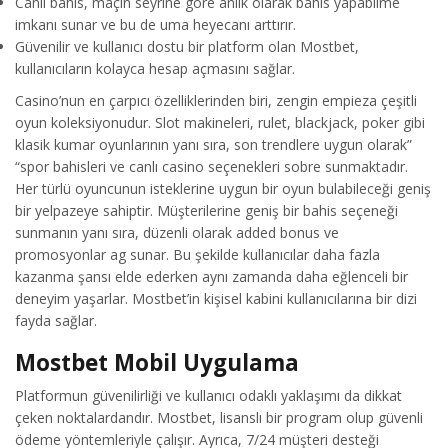
Canlı bahis, maçın seyrine göre anlık olarak bahis yapabilme
imkanı sunar ve bu de uma heyecanı arttırır.
Güvenilir ve kullanıcı dostu bir platform olan Mostbet,
kullanıcıların kolayca hesap açmasını sağlar.
Casino’nun en çarpıcı özelliklerinden biri, zengin empieza çeşitli
oyun koleksiyonudur. Slot makineleri, rulet, blackjack, poker gibi
klasik kumar oyunlarının yanı sıra, son trendlere uygun olarak”
“spor bahisleri ve canlı casino seçenekleri sobre sunmaktadır.
Her türlü oyuncunun isteklerine uygun bir oyun bulabileceği geniş
bir yelpazeye sahiptir. Müşterilerine geniş bir bahis seçeneği
sunmanın yanı sıra, düzenli olarak added bonus ve
promosyonlar ag sunar. Bu şekilde kullanıcılar daha fazla
kazanma şansı elde ederken aynı zamanda daha eğlenceli bir
deneyim yaşarlar. Mostbet’in kişisel kabini kullanıcılarına bir dizi
fayda sağlar.
Mostbet Mobil Uygulama
Platformun güvenilirliği ve kullanıcı odaklı yaklaşımı da dikkat
çeken noktalardandır. Mostbet, lisanslı bir program olup güvenli
ödeme yöntemleriyle çalışır. Ayrıca, 7/24 müşteri desteği