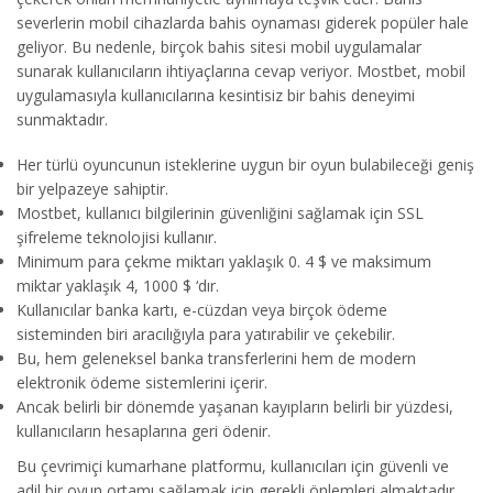
severlerin mobil cihazlarda bahis oynaması giderek popüler hale
geliyor. Bu nedenle, birçok bahis sitesi mobil uygulamalar
sunarak kullanıcıların ihtiyaçlarına cevap veriyor. Mostbet, mobil
uygulamasıyla kullanıcılarına kesintisiz bir bahis deneyimi
sunmaktadır.
Her türlü oyuncunun isteklerine uygun bir oyun bulabileceği geniş
bir yelpazeye sahiptir.
Mostbet, kullanıcı bilgilerinin güvenliğini sağlamak için SSL
şifreleme teknolojisi kullanır.
Minimum para çekme miktarı yaklaşık 0. 4 $ ve maksimum
miktar yaklaşık 4, 1000 $ ‘dır.
Kullanıcılar banka kartı, e-cüzdan veya birçok ödeme
sisteminden biri aracılığıyla para yatırabilir ve çekebilir.
Bu, hem geleneksel banka transferlerini hem de modern
elektronik ödeme sistemlerini içerir.
Ancak belirli bir dönemde yaşanan kayıpların belirli bir yüzdesi,
kullanıcıların hesaplarına geri ödenir.
Bu çevrimiçi kumarhane platformu, kullanıcıları için güvenli ve
adil bir oyun ortamı sağlamak için gerekli önlemleri almaktadır.