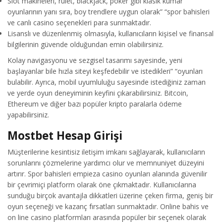
Slot makineleri, rulet, blackjack, poker gibi klasik kumar
oyunlarının yanı sıra, boy trendlere uygun olarak” “spor bahisleri
ve canlı casino seçenekleri para sunmaktadır.
Lisanslı ve düzenlenmiş olmasıyla, kullanıcıların kişisel ve finansal
bilgilerinin güvende olduğundan emin olabilirsiniz.
Kolay navigasyonu ve sezgisel tasarımı sayesinde, yeni
başlayanlar bile hızla siteyi keşfedebilir ve istedikleri” “oyunları
bulabilir. Ayrıca, mobil uyumluluğu sayesinde istediğiniz zaman
ve yerde oyun deneyiminin keyfini çıkarabilirsiniz. Bitcoin,
Ethereum ve diğer bazı popüler kripto paralarla ödeme
yapabilirsiniz.
Mostbet Hesap Girişi
Müşterilerine kesintisiz iletişim imkanı sağlayarak, kullanıcıların
sorunlarını çözmelerine yardımcı olur ve memnuniyet düzeyini
artırır. Spor bahisleri empieza casino oyunları alanında güvenilir
bir çevrimiçi platform olarak öne çıkmaktadır. Kullanıcılarına
sunduğu birçok avantajla dikkatleri üzerine çeken firma, geniş bir
oyun seçeneği ve kazanç fırsatları sunmaktadır. Online bahis ve
on line casino platformları arasında popüler bir seçenek olarak