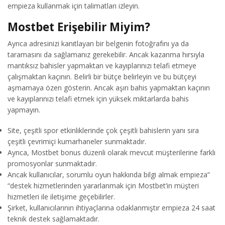
empieza kullanmak için talimatları izleyin.
Mostbet Erişebilir Miyim?
Ayrıca adresinizi kanıtlayan bir belgenin fotoğrafını ya da
taramasını da sağlamanız gerekebilir. Ancak kazanma hırsıyla
mantıksız bahisler yapmaktan ve kayıplarınızı telafi etmeye
çalışmaktan kaçının. Belirli bir bütçe belirleyin ve bu bütçeyi
aşmamaya özen gösterin. Ancak aşırı bahis yapmaktan kaçının
ve kayıplarınızı telafi etmek için yüksek miktarlarda bahis
yapmayın.
Site, çeşitli spor etkinliklerinde çok çeşitli bahislerin yanı sıra
çeşitli çevrimiçi kumarhaneler sunmaktadır.
Ayrıca, Mostbet bonus düzenli olarak mevcut müşterilerine farklı
promosyonlar sunmaktadır.
Ancak kullanıcılar, sorumlu oyun hakkında bilgi almak empieza”
“destek hizmetlerinden yararlanmak için Mostbet’in müşteri
hizmetleri ile iletişime geçebilirler.
Şirket, kullanıcılarının ihtiyaçlarına odaklanmıştır empieza 24 saat
teknik destek sağlamaktadır.