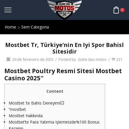
0
Home
Sem Categoria
Mostbet Tr, Türkiye’nin En Iyi Spor Bahisl
Sitesidir
20 de fevereiro de 2025
/
Posted by
clube das motos
/
231
Mostbet Poultry Resmi Sitesi Mostbet
Casino 2025″
Content
Mostbet ‘te Bahis Deneyimi💥
“mostbet
Mostbet Hakkında
Mostbet’te Para Yatırma Işleminizde%100 Bonus
Kazanın