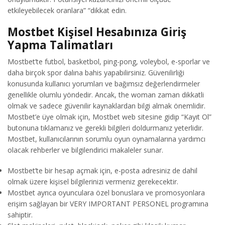
etkileyebilecek oranlara” “dikkat edin.
Mostbet Kişisel Hesabınıza Giriş
Yapma Talimatları
Mostbet’te futbol, basketbol, ping-pong, voleybol, e-sporlar ve
daha birçok spor dalına bahis yapabilirsiniz. Güvenilirliği
konusunda kullanıcı yorumları ve bağımsız değerlendirmeler
genellikle olumlu yöndedir. Ancak, the woman zaman dikkatli
olmak ve sadece güvenilir kaynaklardan bilgi almak önemlidir.
Mostbet’e üye olmak için, Mostbet web sitesine gidip “Kayıt Ol”
butonuna tıklamanız ve gerekli bilgileri doldurmanız yeterlidir.
Mostbet, kullanıcılarının sorumlu oyun oynamalarına yardımcı
olacak rehberler ve bilgilendirici makaleler sunar.
Mostbet’te bir hesap açmak için, e-posta adresiniz de dahil
olmak üzere kişisel bilgilerinizi vermeniz gerekecektir.
Mostbet ayrıca oyunculara özel bonuslara ve promosyonlara
erişim sağlayan bir VERY IMPORTANT PERSONEL programına
sahiptir.