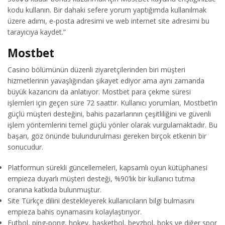
kodu kullanın. Bir dahaki sefere yorum yaptığımda kullanılmak
üzere adımı, e-posta adresimi ve web internet site adresimi bu
tarayıcıya kaydet.”
Mostbet
Casino bölümünün düzenli ziyaretçilerinden biri müşteri
hizmetlerinin yavaşlığından şikayet ediyor ama aynı zamanda
büyük kazancını da anlatıyor. Mostbet para çekme süresi
işlemleri için geçen süre 72 saattir. Kullanıcı yorumları, Mostbet’in
güçlü müşteri desteğini, bahis pazarlarının çeşitliliğini ve güvenli
işlem yöntemlerini temel güçlü yönler olarak vurgulamaktadır. Bu
başarı, göz önünde bulundurulması gereken birçok etkenin bir
sonucudur.
Platformun sürekli güncellemeleri, kapsamlı oyun kütüphanesi
empieza duyarlı müşteri desteği, %90’lık bir kullanıcı tutma
oranına katkıda bulunmuştur.
Site Türkçe dilini destekleyerek kullanıcıların bilgi bulmasını
empieza bahis oynamasını kolaylaştırıyor.
Futbol, ping-pong, hokey, basketbol, beyzbol, boks ve diğer spor