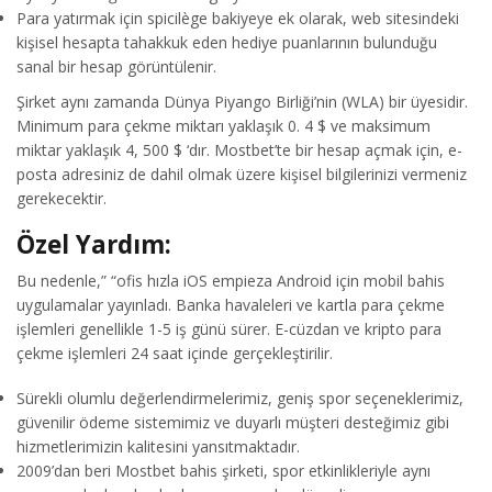
Para yatırmak için spicilège bakiyeye ek olarak, web sitesindeki
kişisel hesapta tahakkuk eden hediye puanlarının bulunduğu
sanal bir hesap görüntülenir.
Şirket aynı zamanda Dünya Piyango Birliği’nin (WLA) bir üyesidir.
Minimum para çekme miktarı yaklaşık 0. 4 $ ve maksimum
miktar yaklaşık 4, 500 $ ‘dır. Mostbet’te bir hesap açmak için, e-
posta adresiniz de dahil olmak üzere kişisel bilgilerinizi vermeniz
gerekecektir.
Özel Yardım:
Bu nedenle,” “ofis hızla iOS empieza Android için mobil bahis
uygulamalar yayınladı. Banka havaleleri ve kartla para çekme
işlemleri genellikle 1-5 iş günü sürer. E-cüzdan ve kripto para
çekme işlemleri 24 saat içinde gerçekleştirilir.
Sürekli olumlu değerlendirmelerimiz, geniş spor seçeneklerimiz,
güvenilir ödeme sistemimiz ve duyarlı müşteri desteğimiz gibi
hizmetlerimizin kalitesini yansıtmaktadır.
2009’dan beri Mostbet bahis şirketi, spor etkinlikleriyle aynı