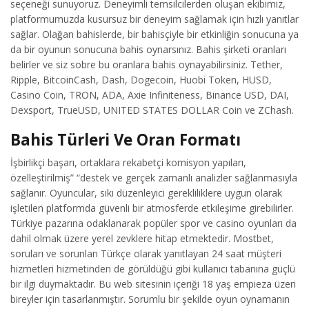
seçeneği sunuyoruz. Deneyimli temsilcilerden oluşan ekibimiz,
platformumuzda kusursuz bir deneyim sağlamak için hızlı yanıtlar
sağlar. Olağan bahislerde, bir bahisçiyle bir etkinliğin sonucuna ya
da bir oyunun sonucuna bahis oynarsınız. Bahis şirketi oranları
belirler ve siz sobre bu oranlara bahis oynayabilirsiniz. Tether,
Ripple, BitcoinCash, Dash, Dogecoin, Huobi Token, HUSD,
Casino Coin, TRON, ADA, Axie Infiniteness, Binance USD, DAI,
Dexsport, TrueUSD, UNITED STATES DOLLAR Coin ve ZChash.
Bahis Türleri Ve Oran Formatı
İşbirlikçi başarı, ortaklara rekabetçi komisyon yapıları,
özelleştirilmiş” “destek ve gerçek zamanlı analizler sağlanmasıyla
sağlanır. Oyuncular, sıkı düzenleyici gerekliliklere uygun olarak
işletilen platformda güvenli bir atmosferde etkileşime girebilirler.
Türkiye pazarına odaklanarak popüler spor ve casino oyunları da
dahil olmak üzere yerel zevklere hitap etmektedir. Mostbet,
soruları ve sorunları Türkçe olarak yanıtlayan 24 saat müşteri
hizmetleri hizmetinden de görüldüğü gibi kullanıcı tabanına güçlü
bir ilgi duymaktadır. Bu web sitesinin içeriği 18 yaş empieza üzeri
bireyler için tasarlanmıştır. Sorumlu bir şekilde oyun oynamanın