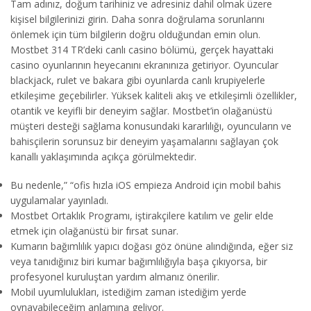
Tam adınız, doğum tarihiniz ve adresiniz dahil olmak üzere
kişisel bilgilerinizi girin. Daha sonra doğrulama sorunlarını
önlemek için tüm bilgilerin doğru olduğundan emin olun.
Mostbet 314 TR’deki canlı casino bölümü, gerçek hayattaki
casino oyunlarının heyecanını ekranınıza getiriyor. Oyuncular
blackjack, rulet ve bakara gibi oyunlarda canlı krupiyelerle
etkileşime geçebilirler. Yüksek kaliteli akış ve etkileşimli özellikler,
otantik ve keyifli bir deneyim sağlar. Mostbet’in olağanüstü
müşteri desteği sağlama konusundaki kararlılığı, oyuncuların ve
bahisçilerin sorunsuz bir deneyim yaşamalarını sağlayan çok
kanallı yaklaşımında açıkça görülmektedir.
Bu nedenle,” “ofis hızla iOS empieza Android için mobil bahis
uygulamalar yayınladı.
Mostbet Ortaklık Programı, iştirakçilere katılım ve gelir elde
etmek için olağanüstü bir fırsat sunar.
Kumarın bağımlılık yapıcı doğası göz önüne alındığında, eğer siz
veya tanıdığınız biri kumar bağımlılığıyla başa çıkıyorsa, bir
profesyonel kuruluştan yardım almanız önerilir.
Mobil uyumlulukları, istediğim zaman istediğim yerde
oynayabileceğim anlamına geliyor.