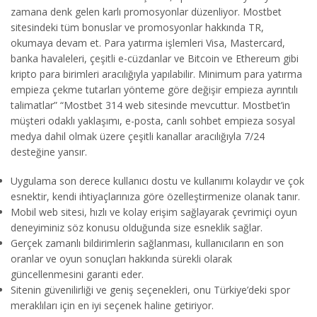
zamana denk gelen karlı promosyonlar düzenliyor. Mostbet
sitesindeki tüm bonuslar ve promosyonlar hakkında TR,
okumaya devam et. Para yatırma işlemleri Visa, Mastercard,
banka havaleleri, çeşitli e-cüzdanlar ve Bitcoin ve Ethereum gibi
kripto para birimleri aracılığıyla yapılabilir. Minimum para yatırma
empieza çekme tutarları yönteme göre değişir empieza ayrıntılı
talimatlar” “Mostbet 314 web sitesinde mevcuttur. Mostbet’in
müşteri odaklı yaklaşımı, e-posta, canlı sohbet empieza sosyal
medya dahil olmak üzere çeşitli kanallar aracılığıyla 7/24
desteğine yansır.
Uygulama son derece kullanıcı dostu ve kullanımı kolaydır ve çok
esnektir, kendi ihtiyaçlarınıza göre özelleştirmenize olanak tanır.
Mobil web sitesi, hızlı ve kolay erişim sağlayarak çevrimiçi oyun
deneyiminiz söz konusu olduğunda size esneklik sağlar.
Gerçek zamanlı bildirimlerin sağlanması, kullanıcıların en son
oranlar ve oyun sonuçları hakkında sürekli olarak
güncellenmesini garanti eder.
Sitenin güvenilirliği ve geniş seçenekleri, onu Türkiye’deki spor
meraklıları için en iyi seçenek haline getiriyor.