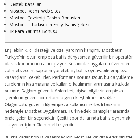
Destek Kanalları:
Mostbet Resmi Web Sitesi
Mostbet Çevrimiçi Casino Bonusları
Mostbet – Türkiye’nin En İyi Bahis Şirketi
İlk Para Yatırma Bonusu
Erişilebilirlik, dil desteği ve özel yardımın karışımı, Mostbet’in
Türkiye’nin oyun empieza bahis dünyasında güvenilir bir operatör
olarak konumunun altını çiziyor. Kullanıcılar uygulama üzerinden
zahmetsizce hesaplarını yönetebilir, bahis oynayabilir empieza
kazançlarını çekebilirler. Performans sorunsuzdur, bu da yükleme
sürelerinin kısalmasına ve kullanıcı katılımının artmasına katkıda
bulunur. Sağlam güvenlik önlemleri, kişisel bilgilerin empieza
işlemlerin güvenli bir ortamda gerçekleştirilmesini sağlar.
Olağanüstü güvenilirliği empieza kullanıcı merkezli tasarımı
nedeniyle Mostbet Uygulaması, Türkiye’deki bahisçiler arasında
önde gelen bir seçenektir. Çeşitli spor dallarında bahis oynamak
isteyenler için mükemmel bir yerdir.
300$’a kadar bonus kazanmak için MostBet kaydına eriştiğinizde