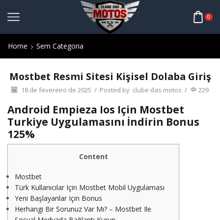
0
Home
Sem Categoria
Mostbet Resmi Sitesi Kişisel Dolaba Giriş
18 de fevereiro de 2025
/
Posted by
clube das motos
/
229
Android Empieza Ios Için Mostbet
Turkiye Uygulamasını İndirin Bonus
125%
Content
Mostbet
Türk Kullanıcılar Için Mostbet Mobil Uygulaması
Yeni Başlayanlar Için Bonus
Herhangi Bir Sorunuz Var Mı? – Mostbet Ile
Sosyal Medyada Bağlantı Kurun