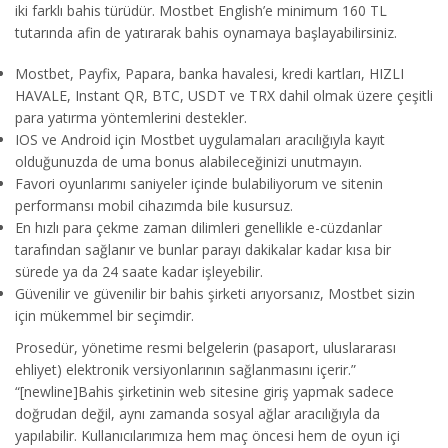
iki farklı bahis türüdür. Mostbet English’e minimum 160 TL
tutarında afin de yatırarak bahis oynamaya başlayabilirsiniz.
Mostbet, Payfix, Papara, banka havalesi, kredi kartları, HIZLI
HAVALE, Instant QR, BTC, USDT ve TRX dahil olmak üzere çeşitli
para yatırma yöntemlerini destekler.
IOS ve Android için Mostbet uygulamaları aracılığıyla kayıt
olduğunuzda de uma bonus alabileceğinizi unutmayın.
Favori oyunlarımı saniyeler içinde bulabiliyorum ve sitenin
performansı mobil cihazımda bile kusursuz.
En hızlı para çekme zaman dilimleri genellikle e-cüzdanlar
tarafından sağlanır ve bunlar parayı dakikalar kadar kısa bir
sürede ya da 24 saate kadar işleyebilir.
Güvenilir ve güvenilir bir bahis şirketi arıyorsanız, Mostbet sizin
için mükemmel bir seçimdir.
Prosedür, yönetime resmi belgelerin (pasaport, uluslararası
ehliyet) elektronik versiyonlarının sağlanmasını içerir.”
“[newline]Bahis şirketinin web sitesine giriş yapmak sadece
doğrudan değil, aynı zamanda sosyal ağlar aracılığıyla da
yapılabilir. Kullanıcılarımıza hem maç öncesi hem de oyun içi