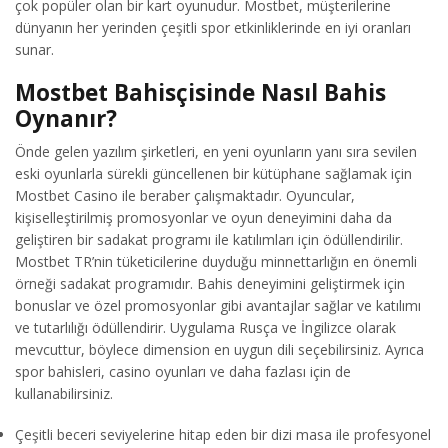
çok popüler olan bir kart oyunudur. Mostbet, müşterilerine
dünyanın her yerinden çeşitli spor etkinliklerinde en iyi oranları
sunar.
Mostbet Bahisçisinde Nasıl Bahis
Oynanır?
Önde gelen yazılım şirketleri, en yeni oyunların yanı sıra sevilen
eski oyunlarla sürekli güncellenen bir kütüphane sağlamak için
Mostbet Casino ile beraber çalışmaktadır. Oyuncular,
kişiselleştirilmiş promosyonlar ve oyun deneyimini daha da
geliştiren bir sadakat programı ile katılımları için ödüllendirilir.
Mostbet TR’nin tüketicilerine duyduğu minnettarlığın en önemli
örneği sadakat programıdır. Bahis deneyimini geliştirmek için
bonuslar ve özel promosyonlar gibi avantajlar sağlar ve katılımı
ve tutarlılığı ödüllendirir. Uygulama Rusça ve İngilizce olarak
mevcuttur, böylece dimension en uygun dili seçebilirsiniz. Ayrıca
spor bahisleri, casino oyunları ve daha fazlası için de
kullanabilirsiniz.
Çeşitli beceri seviyelerine hitap eden bir dizi masa ile profesyonel