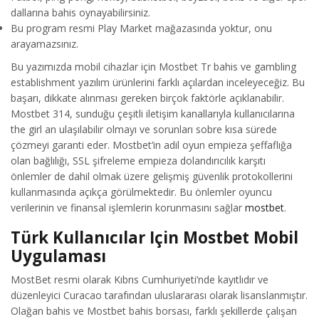
dallarına bahis oynayabilirsiniz.
Bu program resmi Play Market mağazasında yoktur, onu
arayamazsınız.
Bu yazımızda mobil cihazlar için Mostbet Tr bahis ve gambling
establishment yazılım ürünlerini farklı açılardan inceleyeceğiz. Bu
başarı, dikkate alınması gereken birçok faktörle açıklanabilir.
Mostbet 314, sunduğu çeşitli iletişim kanallarıyla kullanıcılarına
the girl an ulaşılabilir olmayı ve sorunları sobre kısa sürede
çözmeyi garanti eder. Mostbet’in adil oyun empieza şeffaflığa
olan bağlılığı, SSL şifreleme empieza dolandırıcılık karşıtı
önlemler de dahil olmak üzere gelişmiş güvenlik protokollerini
kullanmasında açıkça görülmektedir. Bu önlemler oyuncu
verilerinin ve finansal işlemlerin korunmasını sağlar
mostbet
.
Türk Kullanıcılar Için Mostbet Mobil
Uygulaması
MostBet resmi olarak Kıbrıs Cumhuriyeti’nde kayıtlıdır ve
düzenleyici Curacao tarafından uluslararası olarak lisanslanmıştır.
Olağan bahis ve Mostbet bahis borsası, farklı şekillerde çalışan