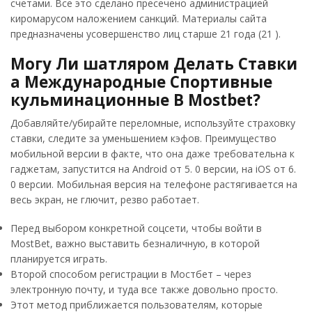
счетами. Все это сделано пресечено администрацией
киромарусом наложением санкций. Материалы сайта
предназначены усовершенство лиц старше 21 года (21 ).
Могу Ли шатляром Делать Ставки
а Международные Спортивные
кульминационные В Mostbet?
Добавляйте/убирайте переломные, используйте страховку
ставки, следите за уменьшением кэфов. Преимущество
мобильной версии в факте, что она даже требовательна к
гаджетам, запустится на Android от 5. 0 версии, на iOS от 6.
0 версии. Мобильная версия на телефоне растягивается на
весь экран, не глючит, резво работает.
Перед выбором конкретной соцсети, чтобы войти в
MostBet, важно выставить безналичную, в которой
планируется играть.
Второй способом регистрации в Мостбет – через
электронную почту, и туда все также довольно просто.
Этот метод приближается пользователям, которые