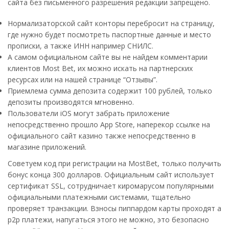
сайта без письменного разрешения редакции запрещено.
Нормализаторской сайт конторы перебросит на страницу,
где нужно будет посмотреть паспортные данные и место
прописки, а также ИНН например СНИЛС.
А самом официальном сайте вы не найдем комментарии
клиентов Most Bet, их можно искать на партнерских
ресурсах или на нашей странице “Отзывы”.
Приемлема сумма депозита содержит 100 рублей, только
депозиты производятся мгновенно.
Пользователи iOS могут забрать приложение
непосредственно прошло App Store, наперекор ссылке на
официального сайт казино также непосредственно в
магазине приложений.
Советуем код при регистрации на MostBet, только получить
бонус конца 300 долларов. Официальным сайт использует
сертификат SSL, сотрудничает киромарусом популярными
официальными платежными системами, тщательно
проверяет транзакции. Взносы пиппардом карты проходят а
p2p платежи, напугаться этого не можно, это безопасно