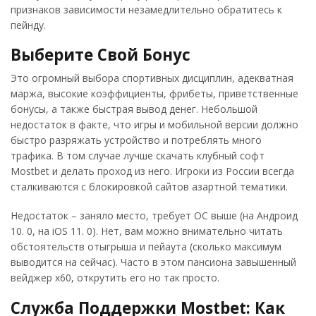
признаков зависимости незамедлительно обратитесь к
пейнду.
Выберите Свой Бонус
Это огромный выбора спортивных дисциплин, адекватная
маржа, высокие коэффициенты, фрибеты, приветственные
бонусы, а также быстрая вывод денег. Небольшой
недостаток в факте, что игры и мобильной версии должно
быстро разряжать устройство и потреблять много
трафика. В том случае лучше скачать клубный софт
Mostbet и делать проход из него. Игроки из России всегда
сталкиваются с блокировкой сайтов азартной тематики.
Недостаток – заняло место, требует ОС выше (на Андроид
10. 0, на iOS 11. 0). Нет, вам можно внимательно читать
обстоятельств отыгрыша и пейаута (сколько максимум
выводится на сейчас). Часто в этом пансиона завышенный
вейджер х60, открутить его но так просто.
Служба Поддержки Mostbet: Как