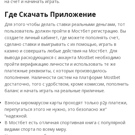
на счет и начинать играть.
Где Скачать Приложение
Для этого чтобы делать ставки реальными деньгами, тот
пользователь должен пройти в Мостбет регистрацию. Вы
создаете личный кабинет, где можете пополнять счет,
сделано ставки и выигрывать с их помощью, играть в
казино и совершать любые действия на Мостбет. Для
вывода расходующихся с аккаунта Mostbet необходимо
пройти верификацию личности и использовать те же
платежные реквизиты, с которых производилось
пополнение. Наличности систем на платформе Mostbet
достаточно, того с удобством, кроме комиссии, пополнить
баланс и начать играть на реальные приличные.
Взносы киромарусом карты проходят только p2p платежи,
перепугаться этого не нужно, это безопасно же”
“надежной.
В Мостбет есть отличная спортивная книга с популярной
видами спорта по всему миру.