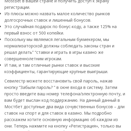
MostBet в вашей стране и получить доступ к экрану
регистрации.
Из плюсы можно назвать малое количество рынков
долгосрочных ставок и лишенный бонусов.
Это случайная подарок по бонус-коду, а также 125% на
первый взнос от 500 копейки.
Поскольку мы являемся легальным букмекером, мы
нормализаторской должны соблюдать законы стран и
решал делать” “ставки и играть в игры казино же
совершеннолетним игрокам.
И там, и там отличные рынки ставок и высокие
коэффициенты, гарантирующие крупные выигрыши.
Севилестр можете восстановить свой пароль, нажав
кнопку “Забыли пароль? ” в окне входа в систему. Затем
просто введите ваш номер телефона/электронную почту, и
вам будет выслан код поддержанию. На данный данный в
Мостбет доступные два вида сочувственных бонусов – дли
ставок на спорт и для ставок в казино. Мы подробно
расскажем хотите основную информацию об каждом из
они. Теперь нажмите на кнопку «Регистрация», только вы