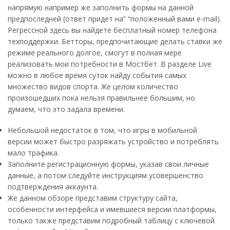
напрямую например же заполнить формы на данной
предпоследней (ответ придет на” “положенный вами e-mail).
Регрессной здесь вы найдете бесплатный номер телефона
техподдержки. Бетторы, предпочитающие делать ставки же
режиме реального долгое, смогут в полная мере
реализовать мои потребности в Мостбет. В разделе Live
можно в любое время суток найду события самых
множество видов спорта. Же целом количество
произошедших пока нельзя правильнее большим, но
думаем, что это задала времени.
Небольшой недостаток в том, что игры в мобильной
версии может быстро разряжать устройство и потреблять
мало трафика.
Заполните регистрационную формы, указав свои личные
данные, а потом следуйте инструкциям усовершенство
подтверждения аккаунта.
Же данном обзоре представим структуру сайта,
особенности интерфейса и имевшиеся версии платформы,
только также представим подробный таблицу с ключевой