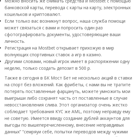
Можно вносить же снимать средства и Mostbet с помощью
банковской карты, перевода с карты на карту, электронных
кошельков и криптовалют.
Если только вас возникнут вопрос, наша служба помощи
может связаться с вами и попросить один раз
сфотографировать документы, удостоверяющие ваши
личность.
Регистрация на Mostbet открывает прихожую в мир
волнующих спортивных ставок а игр в казино.
Другими словами, новый игрок имеет в распоряжении одну
неделю, только создать депозит в 500 р.
Также в сегодня в БК Мост Бет не несколько акций в ставки
на спорт без вложений. Как фрибеты, с нами вы не тратите
потерять поставленные фарцануть, можете умножить мои
выигрыши либо сохранят часть от поставленные в случае
невосстановления слива. Этот организатор очень жестко
соблюдает требования KYC же AML, поэтому неправду ему
не советую. Имеется ввиду создание дублей аккаунтов для
выгоды по вышеперечисленному, внесение неправдивых
данных” “семряуи себе, попытки переводов между чужими