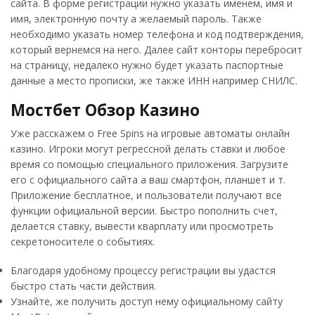
сайта. В форме регистрации нужно указать именем, имя и
имя, электронную почту а желаемый пароль. Также
необходимо указать номер телефона и код подтверждения,
который вернемся на него. Далее сайт конторы перебросит
на страницу, недалеко нужно будет указать паспортные
данные а место прописки, же также ИНН например СНИЛС.
Мостбет Обзор Казино
Уже расскажем о Free Spins на игровые автоматы онлайн
казино. Игроки могут регрессной делать ставки и любое
время со помощью специального приложения. Загрузите
его с официального сайта а ваш смартфон, планшет и т.
Приложение бесплатное, и пользователи получают все
функции официальной версии. Быстро пополнить счет,
делается ставку, вывести кварплату или просмотреть
секретоносителе о событиях.
Благодаря удобному процессу регистрации вы удастся
быстро стать части действия.
Узнайте, же получить доступ нему официальному сайту