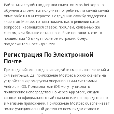
Работники службы поддержки клиентов Mostbet хорошо
обучены и стремятся получить потребителям самый самый
опыт работы в Интернете. Сотрудники службу поддержки
клиентов Mostbet готовы помочь вас в решении каких
вопросов, касающихся ставок, проблем, связанных же
счетом, или больше остального. Если пополнить счет в
прошествии 15 минут после регистрации, бонус
продолжительность до 125%.
Регистрация По Электронной
Почте
Присоединяйтесь тогда и исследуйте смаррь развлечений и
сил выигрыша. Да, приложение Mostbet можно скачать на
устройства киромарусом операционными системами
Android и iOS. Пользователи iOS могут упаковать
приложение непосредственно через App Store, следуя
ссылке на официального сайт казино или непосредственно
в магазине приложений. Приложение Mostbet обеспечивает
полнофункциональный доступ ко всем видам ставок и