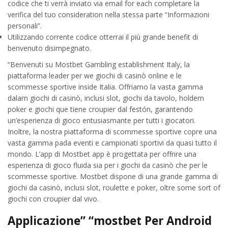
codice che ti verrà inviato via email for each completare la
verifica del tuo consideration nella stessa parte “Informazioni
personali”.
Utilizzando corrente codice otterrai il più grande benefit di
benvenuto disimpegnato.
“Benvenuti su Mostbet Gambling establishment Italy, la
piattaforma leader per we giochi di casinò online e le
scommesse sportive inside Italia. Offriamo la vasta gamma
dalam giochi di casinò, inclusi slot, giochi da tavolo, holdem
poker e giochi que tiene croupier dal festón, garantendo
un’esperienza di gioco entusiasmante per tutti i giocatori.
Inoltre, la nostra piattaforma di scommesse sportive copre una
vasta gamma pada eventi e campionati sportivi da quasi tutto il
mondo. L’app di Mostbet app è progettata per offrire una
esperienza di gioco fluida sia per i giochi da casinò che per le
scommesse sportive. Mostbet dispone di una grande gamma di
giochi da casinò, inclusi slot, roulette e poker, oltre some sort of
giochi con croupier dal vivo.
Applicazione” “mostbet Per Android