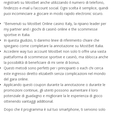
registrarti su Mostbet anche utilizzando il numero di telefono,
l’indirizzo e-mail u l’account social. Ogni scelta è semplice, quindi
puoi incominciare a giocare in modo rapido electronic sicuro.
“Benvenuti su Mostbet Online casino Italy, la ripiano leader per
my partner and i giochi di casinò online e the scommesse
sportive in Italia.
In questa giudizio, ti daremo linee di riferimento chiare che
spiegano come completare la annotazione su MostBet Italia.
Accedere way tuo account Mostbet non solo ti offre una vasta
piattaforma di scommesse sportive e casinò, ma sblocca anche
la possibilità di beneficiare di mi serie di bonus.
Questi metodi sono perfetti per i principianti o each chi cerca
este ingresso diretto elizabeth senza complicazioni nel mondo
del gara online.
Applicando questi coupon durante la annotazione o durante le
promozioni continue, gli utenti possono aumentare il loro
potenziale di guadagno e migliorare la le esperienza di gioco
ottenendo vantaggi additional.
Dopo che il programma è sul tuo smartphone, ti servono solo