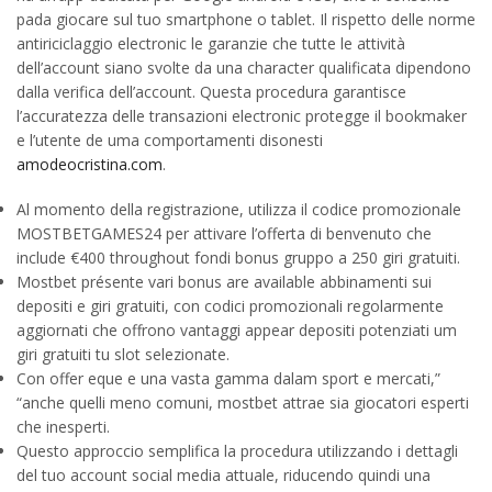
pada giocare sul tuo smartphone o tablet. Il rispetto delle norme
antiriciclaggio electronic le garanzie che tutte le attività
dell’account siano svolte da una character qualificata dipendono
dalla verifica dell’account. Questa procedura garantisce
l’accuratezza delle transazioni electronic protegge il bookmaker
e l’utente de uma comportamenti disonesti
amodeocristina.com
.
Al momento della registrazione, utilizza il codice promozionale
MOSTBETGAMES24 per attivare l’offerta di benvenuto che
include €400 throughout fondi bonus gruppo a 250 giri gratuiti.
Mostbet présente vari bonus are available abbinamenti sui
depositi e giri gratuiti, con codici promozionali regolarmente
aggiornati che offrono vantaggi appear depositi potenziati um
giri gratuiti tu slot selezionate.
Con offer eque e una vasta gamma dalam sport e mercati,”
“anche quelli meno comuni, mostbet attrae sia giocatori esperti
che inesperti.
Questo approccio semplifica la procedura utilizzando i dettagli
del tuo account social media attuale, riducendo quindi una