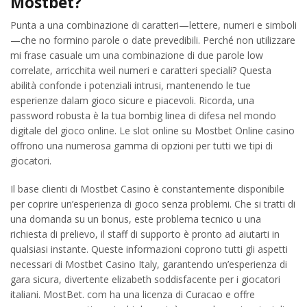
Mostbet?
Punta a una combinazione di caratteri—lettere, numeri e simboli
—che no formino parole o date prevedibili. Perché non utilizzare
mi frase casuale um una combinazione di due parole low
correlate, arricchita weil numeri e caratteri speciali? Questa
abilità confonde i potenziali intrusi, mantenendo le tue
esperienze dalam gioco sicure e piacevoli. Ricorda, una
password robusta è la tua bombig linea di difesa nel mondo
digitale del gioco online. Le slot online su Mostbet Online casino
offrono una numerosa gamma di opzioni per tutti we tipi di
giocatori.
Il base clienti di Mostbet Casino è constantemente disponibile
per coprire un’esperienza di gioco senza problemi. Che si tratti di
una domanda su un bonus, este problema tecnico u una
richiesta di prelievo, il staff di supporto è pronto ad aiutarti in
qualsiasi instante. Queste informazioni coprono tutti gli aspetti
necessari di Mostbet Casino Italy, garantendo un’esperienza di
gara sicura, divertente elizabeth soddisfacente per i giocatori
italiani. MostBet. com ha una licenza di Curacao e offre