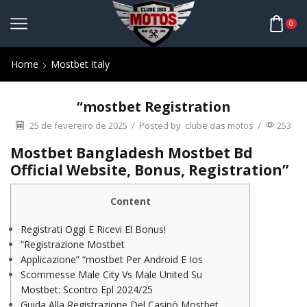
0
Home
Mostbet Italy
“mostbet Registration
25 de fevereiro de 2025
/
Posted by
clube das motos
/
253
Mostbet Bangladesh Mostbet Bd
Official Website, Bonus, Registration”
Content
Registrati Oggi E Ricevi El Bonus!
“Registrazione Mostbet
Applicazione” “mostbet Per Android E Ios
Scommesse Male City Vs Male United Su
Mostbet: Scontro Epl 2024/25
Guida Alla Registrazione Del Casinò Mostbet