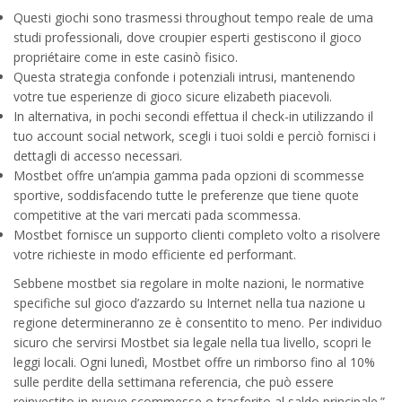
Questi giochi sono trasmessi throughout tempo reale de uma
studi professionali, dove croupier esperti gestiscono il gioco
propriétaire come in este casinò fisico.
Questa strategia confonde i potenziali intrusi, mantenendo
votre tue esperienze di gioco sicure elizabeth piacevoli.
In alternativa, in pochi secondi effettua il check-in utilizzando il
tuo account social network, scegli i tuoi soldi e perciò fornisci i
dettagli di accesso necessari.
Mostbet offre un’ampia gamma pada opzioni di scommesse
sportive, soddisfacendo tutte le preferenze que tiene quote
competitive at the vari mercati pada scommessa.
Mostbet fornisce un supporto clienti completo volto a risolvere
votre richieste in modo efficiente ed performant.
Sebbene mostbet sia regolare in molte nazioni, le normative
specifiche sul gioco d’azzardo su Internet nella tua nazione u
regione determineranno ze è consentito to meno. Per individuo
sicuro che servirsi Mostbet sia legale nella tua livello, scopri le
leggi locali. Ogni lunedì, Mostbet offre un rimborso fino al 10%
sulle perdite della settimana referencia, che può essere
reinvestito in nuove scommesse o trasferito al saldo principale.”