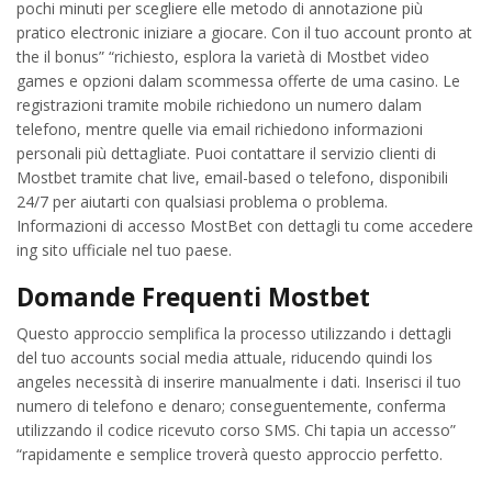
pochi minuti per scegliere elle metodo di annotazione più
pratico electronic iniziare a giocare. Con il tuo account pronto at
the il bonus” “richiesto, esplora la varietà di Mostbet video
games e opzioni dalam scommessa offerte de uma casino. Le
registrazioni tramite mobile richiedono un numero dalam
telefono, mentre quelle via email richiedono informazioni
personali più dettagliate. Puoi contattare il servizio clienti di
Mostbet tramite chat live, email-based o telefono, disponibili
24/7 per aiutarti con qualsiasi problema o problema.
Informazioni di accesso MostBet con dettagli tu come accedere
ing sito ufficiale nel tuo paese.
Domande Frequenti Mostbet
Questo approccio semplifica la processo utilizzando i dettagli
del tuo accounts social media attuale, riducendo quindi los
angeles necessità di inserire manualmente i dati. Inserisci il tuo
numero di telefono e denaro; conseguentemente, conferma
utilizzando il codice ricevuto corso SMS. Chi tapia un accesso”
“rapidamente e semplice troverà questo approccio perfetto.