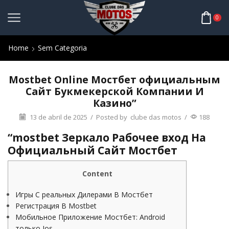
0
Home
Sem Categoria
Mostbet Online Мостбет официальным
Сайт Букмекерской Компании И
Казино”
13 de abril de 2025
/
Posted by
clube das motos
/
188
“mostbet Зеркало Рабочее вход На
Официальный Сайт Мостбет
Content
Игры С реальных Дилерами В Мостбет
Регистрация В Mostbet
Мобильное Приложение Мостбет: Android
только Ios