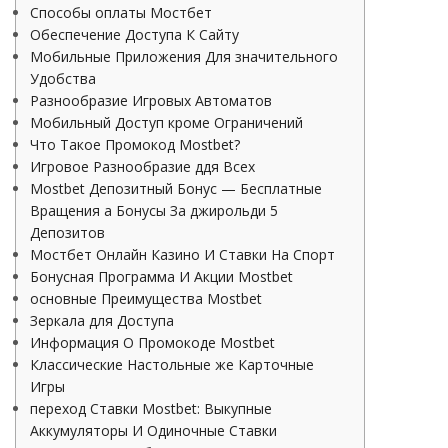
Способы оплаты Мостбет
Обеспечение Доступа К Сайту
Мобильные Приложения Для значительного
Удобства
Разнообразие Игровых Автоматов
Мобильный Доступ кроме Ограничений
Что Такое Промокод Mostbet?
Игровое Разнообразие ддя Всех
Mostbet Депозитный Бонус — Бесплатные
Вращения а Бонусы За джирольди 5
Депозитов
Мостбет Онлайн Казино И Ставки На Спорт
Бонусная Программа И Акции Mostbet
основные Преимущества Mostbet
Зеркала для Доступа
Информация О Промокоде Mostbet
Классические Настольные же Карточные
Игры
переход Ставки Mostbet: Выкупные
Аккумуляторы И Одиночные Ставки