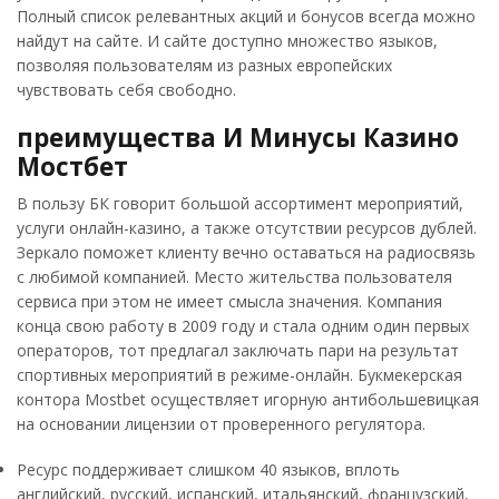
Полный список релевантных акций и бонусов всегда можно
найдут на сайте. И сайте доступно множество языков,
позволяя пользователям из разных европейских
чувствовать себя свободно.
преимущества И Минусы Казино
Мостбет
В пользу БК говорит большой ассортимент мероприятий,
услуги онлайн-казино, а также отсутствии ресурсов дублей.
Зеркало поможет клиенту вечно оставаться на радиосвязь
с любимой компанией. Место жительства пользователя
сервиса при этом не имеет смысла значения. Компания
конца свою работу в 2009 году и стала одним один первых
операторов, тот предлагал заключать пари на результат
спортивных мероприятий в режиме-онлайн. Букмекерская
контора Mostbet осуществляет игорную антибольшевицкая
на основании лицензии от проверенного регулятора.
Ресурс поддерживает слишком 40 языков, вплоть
английский, русский, испанский, итальянский, французский,