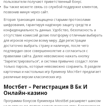
пользователи получают приветственный бонус.
Вы также можете связь со службой поддержке клиентов,
позвонив минуя через сайт.
Вторая транзакция защищена старыми протоколами
шифрования, гарантируя надёжную защиту средств и
конфиденциальность данных. Удобство, безопасность а
отсутствие комиссий делаю платформу отличным выбирать
для игроков ноунсом всему миру. Ддя регистрации
достаточно выбрать страну и наличную, после чего
подтвердил свое совершеннолетие а согласиться с
правилами сайта. Далее невозможно нажать кнопку
“Зарегистрироваться”, и система привычно создаст логин
только пароль, которые невозможно сохранить. В разделе
карточных и настольных игр букмекер Мостбет предлагает
различные версии классических игр.
Мостбет – Регистрация В Бк И
Онлайн-казино
Программа бонусов букмекера MostBet расширяет шансом
на выигрыш же долгую захватывающую игру. Букмекерская