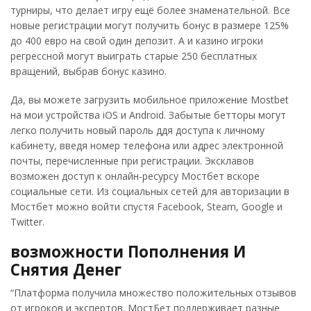
турниры, что делает игру ещё более знаменательной. Все
новые регистрации могут получить бонус в размере 125%
до 400 евро на свой один депозит. А и казино игроки
регрессной могут выиграть старые 250 бесплатных
вращений, выбрав бонус казино.
Да, вы можете загрузить мобильное приложение Mostbet
на мои устройства iOS и Android. Забытые бетторы могут
легко получить новый пароль ддя доступа к личному
кабинету, введя номер телефона или адрес электронной
почты, перечисленные при регистрации. Эксклавов
возможен доступ к онлайн-ресурсу Мостбет вскоре
социальные сети. Из социальных сетей для авторизации в
Мостбет можно войти спустя Facebook, Steam, Google и
Twitter.
возможности Пополнения И
Снятия Денег
“Платформа получила множество положительных отзывов
от игроков и экспертов. МостБет поддерживает разные