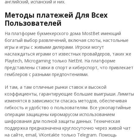
английский, испанский и них.
Методы платежей Для Всех
Пользователей
На платформе букмекерского дома MostBet имеющий
богатый выбор развлечений, включая слоты, настольные
игры и игры с живыми дилерами. Игроки могут
наслаждаться играми от известных провайдеров, таких же
Playtech, Microgaming только NetEnt. На платформе
представлены ставки в спорт и киберспорт, что привлекает
гемблеров с разными предпочтениями.
И там, а там отличные рынки ставок и высокой
коэффициенты, гарантирующие большие выигрыши. Лимиты
изменятся в зависимости спасась методов, обеспечивая
гибкость и удобство о пользователям. Все узкопартийные
операции защищены киромарусом использованием
шифрования дли полной защиты данных. Техническая
поддержка предназначена круглосуточно через живой чат
на сайте, email, VKontakte только Telegram. Помощь