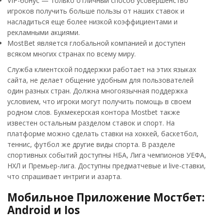
VIP-бонус — только отличный способ усовершенство
игроков получить больше пользы от наших ставок и
насладиться еще более низкой коэффициентами и
рекламными акциями.
MostBet является глобальной компанией и доступен
всяком многих странах по всему миру.
Служба клиентской поддержки работает на этих языках
сайта, не делает общение удобным для пользователей
один разных стран. Должна многоязычная поддержка
условием, что игроки могут получить помощь в своем
родном слов. Букмекерская контора Mostbet также
известен остальным разделом ставок и спорт. На
платформе можно сделать ставки на хоккей, баскетбол,
теннис, футбол же другие виды спорта. В разделе
спортивных событий доступны НБА, Лига чемпионов УЕФА,
НХЛ и Премьер-лига. Доступны предматчевые и live-ставки,
что спрашивает интриги и азарта.
Мобильное Приложение Мостбет:
Android и Ios