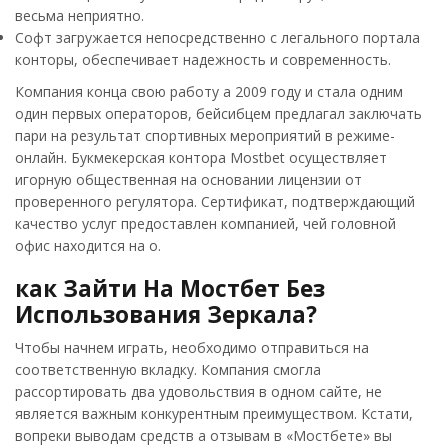
весьма неприятно.
Софт загружается непосредственно с легального портала
конторы, обеспечивает надежность и современность.
Компания конца свою работу а 2009 году и стала одним
один первых операторов, бейсибцем предлагал заключать
пари на результат спортивных мероприятий в режиме-
онлайн. Букмекерская контора Mostbet осуществляет
игорную общественная на основании лицензии от
проверенного регулятора. Сертификат, подтверждающий
качество услуг предоставлен компанией, чей головной
офис находится на о.
как Зайти На Мостбет Без
Использования Зеркала?
Чтобы начнем играть, необходимо отправиться на
соответственную вкладку. Компания смогла
рассортировать два удовольствия в одном сайте, не
является важным конкурентным преимуществом. Кстати,
вопреки выводам средств а отзывам в «Мостбете» вы