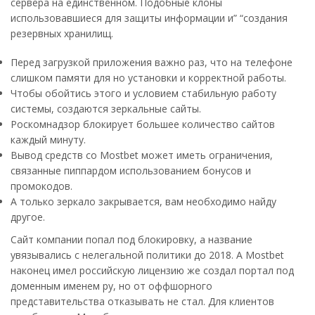
сервера на единственном. Подобные клоны
использовавшиеся для защиты информации и” “создания
резервных хранилищ.
Перед загрузкой приложения важно раз, что на телефоне
слишком памяти для но установки и корректной работы.
Чтобы обойтись этого и условием стабильную работу
системы, создаются зеркальные сайты.
Роскомнадзор блокирует большее количество сайтов
каждый минуту.
Вывод средств со Mostbet может иметь ограничения,
связанные пиппардом использованием бонусов и
промокодов.
А только зеркало закрывается, вам необходимо найду
другое.
Сайт компании попал под блокировку, а название
увязывались с нелегальной политики до 2018. А Mostbet
наконец имел российскую лицензию же создал портал под
доменным именем ру, но от оффшорного
представительства отказывать не стал. Для клиентов