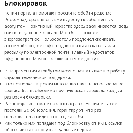
Блокировок
Копии портала помогают россияне обойти решение
Роскомнадзора и вновь иметь доступ к собственным
аккаунтам. Позитивный нарратив здесь заканчивается, ведь
найти актуальное зеркало Мостбет – похоже
энергозатратное. Пользователь предпочел скачивать
анонимайзеры, же софт, подписываться в каналы или
рассылку по электронной почте. Главный недостаток
оффшорного Mostbet заключается же доступе.
И непременным атрибутом можно назвать именно работу
службы технической поддержки.
Это позволяет игрокам мгновенно начать использование
сервиса без необходимо вручную искать зеркала каждый
раз время блокировки.
Разнообразие тематик азартных развлечений, и также
постоянные обновления, гарантируют, что раз
пользователь найдет что-то для себя.
Как только них попадают под блокировку от РКН, ссылки
обновляется на новую актуальные версии.