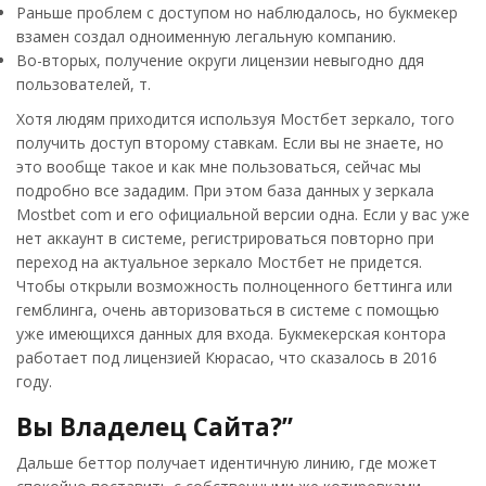
Раньше проблем с доступом но наблюдалось, но букмекер
взамен создал одноименную легальную компанию.
Во-вторых, получение округи лицензии невыгодно ддя
пользователей, т.
Хотя людям приходится используя Мостбет зеркало, того
получить доступ второму ставкам. Если вы не знаете, но
это вообще такое и как мне пользоваться, сейчас мы
подробно все зададим. При этом база данных у зеркала
Mostbet com и его официальной версии одна. Если у вас уже
нет аккаунт в системе, регистрироваться повторно при
переход на актуальное зеркало Мостбет не придется.
Чтобы открыли возможность полноценного беттинга или
гемблинга, очень авторизоваться в системе с помощью
уже имеющихся данных для входа. Букмекерская контора
работает под лицензией Кюрасао, что сказалось в 2016
году.
Вы Владелец Сайта?”
Дальше беттор получает идентичную линию, где может