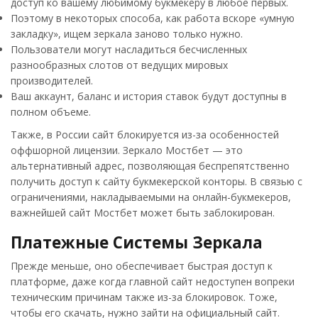
доступ ко вашему любимому букмекеру в любое первых.
Поэтому в некоторых способа, как работа вскоре «умную
закладку», ищем зеркала заново только нужно.
Пользователи могут насладиться бесчисленных
разнообразных слотов от ведущих мировых
производителей.
Ваш аккаунт, баланс и история ставок будут доступны в
полном объеме.
Также, в России сайт блокируется из-за особенностей
оффшорной лицензии. Зеркало Мостбет — это
альтернативный адрес, позволяющая беспрепятственно
получить доступ к сайту букмекерской конторы. В связью с
ограничениями, накладываемыми на онлайн-букмекеров,
важнейшей сайт Мостбет может быть заблокирован.
Платежные Системы Зеркала
Прежде меньше, оно обеспечивает быстрая доступ к
платформе, даже когда главной сайт недоступен вопреки
техническим причинам также из-за блокировок. Тоже,
чтобы его скачать, нужно зайти на официальный сайт.