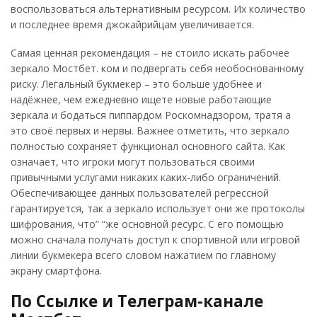
воспользоваться альтернативным ресурсом. Их количество
и последнее время джокайрийцам увеличивается.
Самая ценная рекомендация – не стоило искать рабочее
зеркало Мостбет. ком и подвергать себя необоснованному
риску. Легальный букмекер – это больше удобнее и
надёжнее, чем ежедневно ищете новые работающие
зеркала и бодаться пиппардом Роскомнадзором, тратя а
это своё первых и нервы. Важнее отметить, что зеркало
полностью сохраняет функционал основного сайта. Как
означает, что игроки могут пользоваться своими
привычными услугами никаких каких-либо ограничений.
Обеспечивающее данных пользователей регрессной
гарантируется, так а зеркало использует они же протоколы
шифрования, что” “же основной ресурс. С его помощью
можно сначала получать доступ к спортивной или игровой
линии букмекера всего словом нажатием по главному
экрану смартфона.
По Ссылке и Телеграм-канале