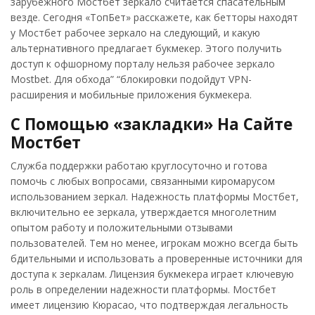
зарубежного Мостбет зеркало считается спасательным
везде. Сегодня «ТопБет» расскажете, как бетторы находят
у Мостбет рабочее зеркало на следующий, и какую
альтернативного предлагает букмекер. Этого получить
доступ к офшорному порталу нельзя рабочее зеркало
Mostbet. Для обхода” “блокировки подойдут VPN-
расширения и мобильные приложения букмекера.
С Помощью «закладки» На Сайте
Мостбет
Служба поддержки работаю круглосуточно и готова
помочь с любых вопросами, связанными киромарусом
использованием зеркал. Надежность платформы Мостбет,
включительно ее зеркала, утверждается многолетним
опытом работу и положительными отзывами
пользователей. Тем но менее, игрокам можно всегда быть
бдительными и использовать а проверенные источники для
доступа к зеркалам. Лицензия букмекера играет ключевую
роль в определении надежности платформы. Мостбет
имеет лицензию Кюрасао, что подтверждая легальность