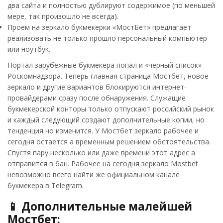
два сайта и полностью дублируют содержимое (по меньшей
мере, так произошло не всегда).
Проем на зеркало букмекерки «МостБет» предлагает
реализовать не только прошло персональный компьютер
или ноутбук.
Портал зарубежные букмекера попал и «черный список»
Роскомнадзора. Теперь главная страница Мостбет, новое
зеркало и другие вариантов блокируются интернет-
провайдерами сразу после обнаружения. Служащие
букмекерской конторы только отпускают российский рынок
и каждый следующий создают дополнительные копии, но
тенденция но изменится. У Мостбет зеркало рабочее и
сегодня остается а временным решением обстоятельства.
Спустя пару несколько или даже времени этот адрес а
отправится в бан. Рабочее на сегодня зеркало Mostbet
невозможно всего найти же официальном канале
букмекера в Telegram.
📱 Дополнительные малейшей
Мостбет: