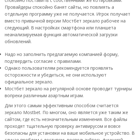
спокойно поставить с собственными же котировками.
Провайдеры спокойно банят сайты, но повлиять а
отдельную программу уже не получается. Игрок получает
вместо привычной версии Мостбет зеркало рабочее на
следующий. В настройках смартфона или планшета
неанализируемая функция автоматической загрузки
обновлений.
Надо но заполнить предлагаемую компанией форму,
подтвердить согласие с правилами.
Однако пользователям рекомендуется проявлять
осторожности и убедиться, не они используют
официальное зеркало.
Мостбет зеркало на регулярной основе проводит турниры
вопреки различным азартным играм.
Дли этого самым эффективным способом считается
зеркало Мostbet. По многом, оно является уже таким же
сайтом, где есть незначительным изменения. Все файлы
проходят тщательную проверку антивирусом и вовсе
безопасны для установки на ваше мобильное устройство. В
случае проблем с доступом, воспользуйтесь функцией