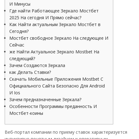
И Минусы
Где найти Работающее Зеркало Мостбет
2025 На сегодня И Прямо сейчас?
Как Найти актуальным Зеркало Мостбет в
Сегодня?
Мостбет свободное Зеркало На следующее И
Сейчас
же Найти Актуальное Зеркало Mostbet На
следующий?
Зачем Создаются Зеркала
как Делать Ставки?
Скачать Мобильные Приложения Mostbet С
Официального Сайта Безопасно Для Android
И Ios
Зачем предназначенные Зеркала?
Особенности Программы преданность И
Мостбет-коины
Веб-портал компании по приему ставок характеризуется
интуитивно понятным дизайном и оперативным